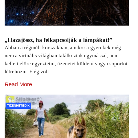
„Hazajössz, ha felkapcsolják a lámpákat!”
Abban a régmúlt korszakban, amikor a gyerekek még
nem a virtuális világban találkoztak egymással, nem
kellett előre egyeztetni, üzenetet küldeni vagy csoportot
létrehozni. Elég volt…
Read More
TIZENHETEDIK