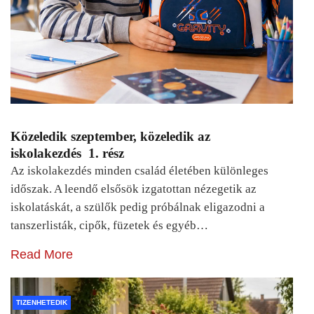
Közeledik szeptember, közeledik az
iskolakezdés 1. rész
Az iskolakezdés minden család életében különleges
időszak. A leendő elsősök izgatottan nézegetik az
iskolatáskát, a szülők pedig próbálnak eligazodni a
tanszerlisták, cipők, füzetek és egyéb…
Read More
TIZENHETEDIK