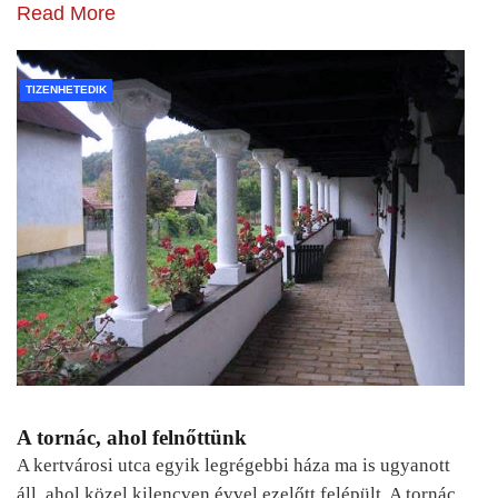
Read More
TIZENHETEDIK
A tornác, ahol felnőttünk
A kertvárosi utca egyik legrégebbi háza ma is ugyanott
áll, ahol közel kilencven évvel ezelőtt felépült. A tornác,