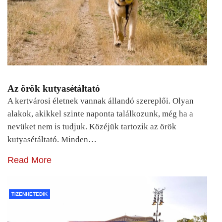
Az örök kutyasétáltató
A kertvárosi életnek vannak állandó szereplői. Olyan
alakok, akikkel szinte naponta találkozunk, még ha a
nevüket nem is tudjuk. Közéjük tartozik az örök
kutyasétáltató. Minden…
Read More
TIZENHETEDIK