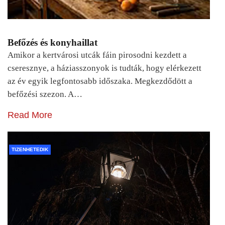
Befőzés és konyhaillat
Amikor a kertvárosi utcák fáin pirosodni kezdett a
cseresznye, a háziasszonyok is tudták, hogy elérkezett
az év egyik legfontosabb időszaka. Megkezdődött a
befőzési szezon. A…
Read More
TIZENHETEDIK