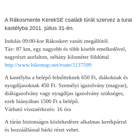
A Rákosmente KerekSE családi túrát szervez a turai
kastélyba 2011. július 31-én.
Indulás 09:00-kor Rákoskert vasúti megállótól.
Táv: 87 km, egy nagyobb és több kisebb emelkedõvel,
nagyrészt aszfalton, néhány kilométer földúttal
http://www.bikemap.net/route/1137599
A kastélyba a belépő felnőtteknek 650 Ft, diákoknak és
nyugdíjasoknak 450 Ft. Személyi igazolvány (magyar),
diákigazolvány vagy nyugdíjas igazolvány szükséges,
ezek hiányában 1500 Ft a belépő.
Várható visszaérkezés: 16 óra
A túrán biztonságos közlekedésre alkalmas kerékpárral
és hozzáállással bárki részt vehet.