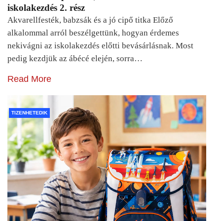
iskolakezdés 2. rész
Akvarellfesték, babzsák és a jó cipő titka Előző
alkalommal arról beszélgettünk, hogyan érdemes
nekivágni az iskolakezdés előtti bevásárlásnak. Most
pedig kezdjük az ábécé elején, sorra…
Read More
TIZENHETEDIK