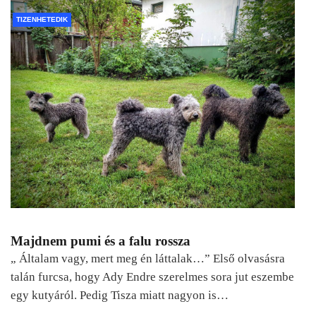
TIZENHETEDIK
Majdnem pumi és a falu rossza
„ Általam vagy, mert meg én láttalak…” Első olvasásra
talán furcsa, hogy Ady Endre szerelmes sora jut eszembe
egy kutyáról. Pedig Tisza miatt nagyon is…