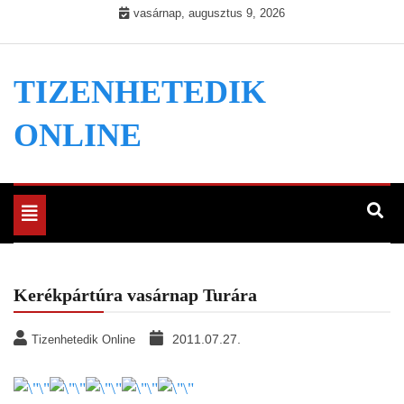
Skip
vasárnap, augusztus 9, 2026
to
content
TIZENHETEDIK
ONLINE
Toggle
navigation
Kerékpártúra vasárnap Turára
2011.07.27.
Tizenhetedik Online