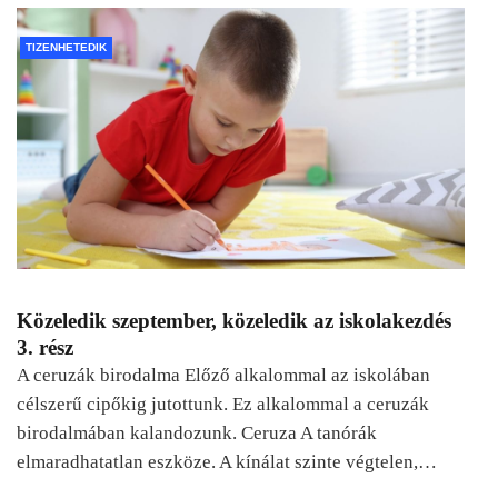
TIZENHETEDIK
Közeledik szeptember, közeledik az iskolakezdés
3. rész
A ceruzák birodalma Előző alkalommal az iskolában
célszerű cipőkig jutottunk. Ez alkalommal a ceruzák
birodalmában kalandozunk. Ceruza A tanórák
elmaradhatatlan eszköze. A kínálat szinte végtelen,…