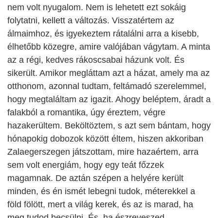
nem volt nyugalom. Nem is lehetett ezt sokáig
folytatni, kellett a változás. Visszatértem az
álmaimhoz, és igyekeztem rátalálni arra a kisebb,
élhetőbb közegre, amire valójában vágytam. A minta
az a régi, kedves rákoscsabai házunk volt. És
sikerült. Amikor megláttam azt a házat, amely ma az
otthonom, azonnal tudtam, feltámadó szerelemmel,
hogy megtaláltam az igazit. Ahogy beléptem, áradt a
falakból a romantika, úgy éreztem, végre
hazakerültem. Beköltöztem, s azt sem bántam, hogy
hónapokig dobozok között éltem, hiszen akkoriban
Zalaegerszegen játszottam, mire hazaértem, arra
sem volt energiám, hogy egy teát főzzek
magamnak. De aztán szépen a helyére került
minden, és én ismét lebegni tudok, méterekkel a
föld fölött, mert a világ kerek, és az is marad, ha
meg tudod becsülni. És, ha észreveszed…