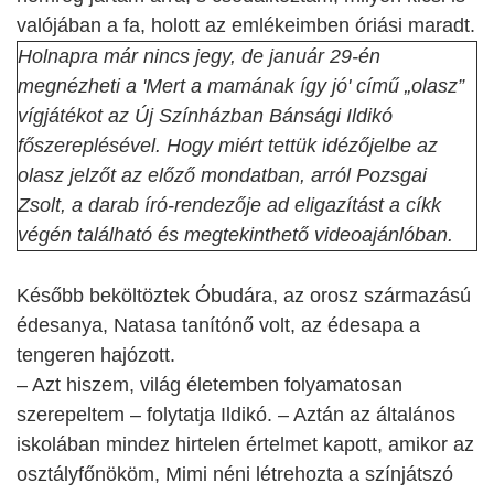
valójában a fa, holott az emlékeimben óriási maradt.
Holnapra már nincs jegy, de január 29-én
megnézheti a 'Mert a mamának így jó' című „olasz”
vígjátékot az Új Színházban Bánsági Ildikó
főszereplésével. Hogy miért tettük idézőjelbe az
olasz jelzőt az előző mondatban, arról Pozsgai
Zsolt, a darab író-rendezője ad eligazítást a cíkk
végén található és megtekinthető videoajánlóban.
Később beköltöztek Óbudára, az orosz származású
édesanya, Natasa tanítónő volt, az édesapa a
tengeren hajózott.
– Azt hiszem, világ életemben folyamatosan
szerepeltem – folytatja Ildikó. – Aztán az általános
iskolában mindez hirtelen értelmet kapott, amikor az
osztályfőnököm, Mimi néni létrehozta a színjátszó