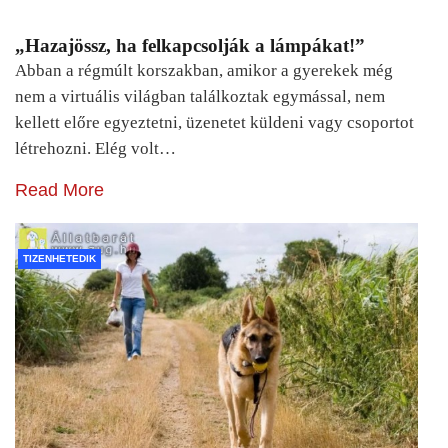
„Hazajössz, ha felkapcsolják a lámpákat!”
Abban a régmúlt korszakban, amikor a gyerekek még
nem a virtuális világban találkoztak egymással, nem
kellett előre egyeztetni, üzenetet küldeni vagy csoportot
létrehozni. Elég volt…
Read More
TIZENHETEDIK