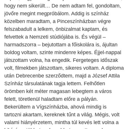
hogy nem sikerült… De nem adtam fel, gondoltam,
jövőre megint megpróbálom. Addig is színház
közelben maradtam, a Pinceszínházban végre
felszabadult a lelkem, önbizalmat kaptam, és
felvettek a Nemzeti stúdiójába is. És végül –
harmadszorra – bejutottam a főiskolára is, ájultan
boldog voltam, szinte mindenre képes. Éjjel-nappal
játszottam volna, ha engedik. Fergeteges időszak
volt, filmekben játszottam, sikeres voltam. A diploma
után Debrecenbe szerződtem, majd a József Attila
Színház társulatának tagja lettem. Felhőtlen
örömben két méter magasan lebegtem a város
felett, töretlenül haladtam előre a pályán.
Bekerültem a Vígszínházba, ahová mindig is
tartozni akartam, kereknek tűnt a világ. Mégis, volt
valami hiányérzetem, mintha túl kevés lett volna a