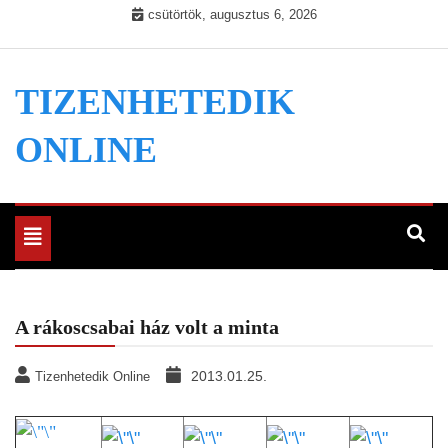
Skip
csütörtök, augusztus 6, 2026
to
content
TIZENHETEDIK
ONLINE
Toggle
navigation
A rákoscsabai ház volt a minta
2013.01.25.
Tizenhetedik Online