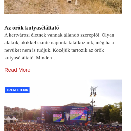
Az örök kutyasétáltató
A kertvárosi életnek vannak állandó szereplői. Olyan
alakok, akikkel szinte naponta találkozunk, még ha a
nevüket nem is tudjuk. Közéjük tartozik az örök
kutyasétáltató. Minden…
Read More
TIZENHETEDIK