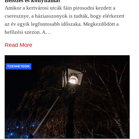
Befőzés és konyhaillat
Amikor a kertvárosi utcák fáin pirosodni kezdett a
cseresznye, a háziasszonyok is tudták, hogy elérkezett
az év egyik legfontosabb időszaka. Megkezdődött a
befőzési szezon. A…
Read More
TIZENHETEDIK