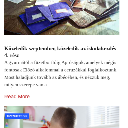
Közeledik szeptember, közeledik az iskolakezdés
4. rész
A gyurmától a füzetborítóig Apróságok, amelyek mégis
fontosak Előző alkalommal a ceruzákkal foglalkoztunk.
Most haladjunk tovább az ábécében, és nézzük meg,
milyen szerepe van a…
Read More
TIZENHETEDIK