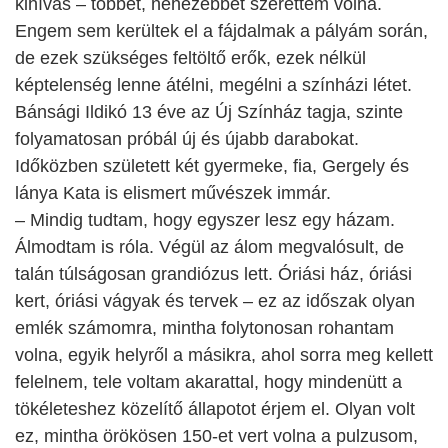
kihívás – többet, nehezebbet szerettem volna.
Engem sem kerültek el a fájdalmak a pályám során,
de ezek szükséges feltöltő erők, ezek nélkül
képtelenség lenne átélni, megélni a színházi létet.
Bánsági Ildikó 13 éve az Új Színház tagja, szinte
folyamatosan próbál új és újabb darabokat.
Időközben született két gyermeke, fia, Gergely és
lánya Kata is elismert művészek immár.
– Mindig tudtam, hogy egyszer lesz egy házam.
Álmodtam is róla. Végül az álom megvalósult, de
talán túlságosan grandiózus lett. Óriási ház, óriási
kert, óriási vágyak és tervek – ez az időszak olyan
emlék számomra, mintha folytonosan rohantam
volna, egyik helyről a másikra, ahol sorra meg kellett
felelnem, tele voltam akarattal, hogy mindenütt a
tökéleteshez közelítő állapotot érjem el. Olyan volt
ez, mintha örökösen 150-et vert volna a pulzusom,