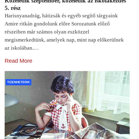
Közeledik szeptember, közeledik az iskolakezdés
5. rész
Harisnyanadrág, hátizsák és egyéb segítő tárgyaink
Amire ritkán gondolunk előre Sorozatunk előző
részeiben már számos olyan eszközzel
megismerkedtünk, amelyek nap, mint nap előkerülnek
az iskolában.…
Read More
TIZENHETEDIK