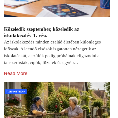
Közeledik szeptember, közeledik az
iskolakezdés 1. rész
Az iskolakezdés minden család életében különleges
időszak. A leendő elsősök izgatottan nézegetik az
iskolatáskát, a szülők pedig próbálnak eligazodni a
tanszerlisták, cipők, füzetek és egyéb…
Read More
TIZENHETEDIK