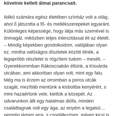
követnie kellett álmai parancsait.
Ildikó számára egész életében színház volt a világ,
ahol ő játszotta a fő- és mellékszerepeket egyaránt.
Különleges képessége, hogy látja más szemével is
önmagát, miközben teljes intenzitással éli az életét.
– Mindig képekben gondolkodom, valójában olyan
ez, mintha valóságos díszletek között élnék, a
legapróbb részletet is rögzíteni tudom – meséli. –
Gyerekkoromban Rákoscsabán éltünk, a Kisvárda
utcában, ami akkoriban olyan volt, mint egy falu.
Még ma is érzem az orromban a poros utcák
szagát, mezítláb mentünk a kisboltba kenyérért, s
mire hazaértünk vele, kiettük a közepét. Az
udvarunkon állt egy hatalmas diófa, minden
családtagnak volt egy ága, az enyém a legalsó…
nemrég jártam arra, s csodálkoztam, milyen kicsi is