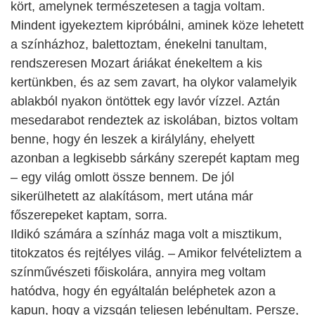
kört, amelynek természetesen a tagja voltam.
Mindent igyekeztem kipróbálni, aminek köze lehetett
a színházhoz, balettoztam, énekelni tanultam,
rendszeresen Mozart áriákat énekeltem a kis
kertünkben, és az sem zavart, ha olykor valamelyik
ablakból nyakon öntöttek egy lavór vízzel. Aztán
mesedarabot rendeztek az iskolában, biztos voltam
benne, hogy én leszek a királylány, ehelyett
azonban a legkisebb sárkány szerepét kaptam meg
– egy világ omlott össze bennem. De jól
sikerülhetett az alakításom, mert utána már
főszerepeket kaptam, sorra.
Ildikó számára a színház maga volt a misztikum,
titokzatos és rejtélyes világ. – Amikor felvételiztem a
színművészeti főiskolára, annyira meg voltam
hatódva, hogy én egyáltalán beléphetek azon a
kapun, hogy a vizsgán teljesen lebénultam. Persze,