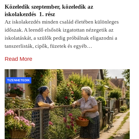
Közeledik szeptember, közeledik az
iskolakezdés 1. rész
Az iskolakezdés minden család életében különleges
időszak. A leendő elsősök izgatottan nézegetik az
iskolatáskát, a szülők pedig próbálnak eligazodni a
tanszerlisták, cipők, füzetek és egyéb…
Read More
TIZENHETEDIK