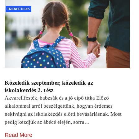
TIZENHETEDIK
Közeledik szeptember, közeledik az
iskolakezdés 2. rész
Akvarellfesték, babzsák és a jó cipő titka Előző
alkalommal arról beszélgettünk, hogyan érdemes
nekivágni az iskolakezdés előtti bevásárlásnak. Most
pedig kezdjük az ábécé elején, sorra…
Read More