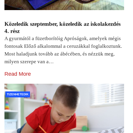
Közeledik szeptember, közeledik az iskolakezdés
4. rész
A gyurmától a füzetborítóig Apróságok, amelyek mégis
fontosak Előző alkalommal a ceruzákkal foglalkoztunk.
Most haladjunk tovább az ábécében, és nézzük meg,
milyen szerepe van a…
Read More
TIZENHETEDIK