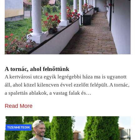
A tornác, ahol felnőttünk
A kertvárosi utca egyik legrégebbi háza ma is ugyanott
áll, ahol közel kilencven évvel ezelőtt felépült. A tornác,
a spalettás ablakok, a vastag falak és…
Read More
TIZENHETEDIK