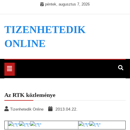
Skip
péntek, augusztus 7, 2026
to
content
TIZENHETEDIK
ONLINE
Toggle
navigation
Az RTK közleménye
2013.04.22.
Tizenhetedik Online