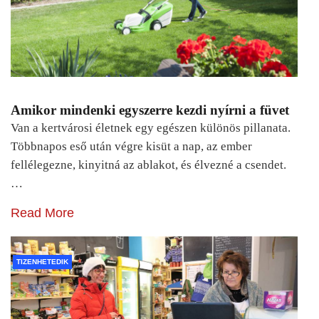
Amikor mindenki egyszerre kezdi nyírni a füvet
Van a kertvárosi életnek egy egészen különös pillanata.
Többnapos eső után végre kisüt a nap, az ember
fellélegezne, kinyitná az ablakot, és élvezné a csendet.
…
Read More
TIZENHETEDIK