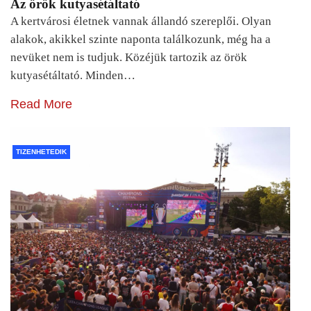
Az örök kutyasétáltató
A kertvárosi életnek vannak állandó szereplői. Olyan
alakok, akikkel szinte naponta találkozunk, még ha a
nevüket nem is tudjuk. Közéjük tartozik az örök
kutyasétáltató. Minden…
Read More
TIZENHETEDIK