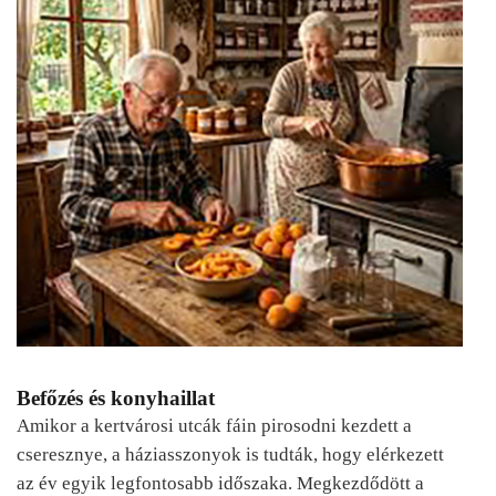
Befőzés és konyhaillat
Amikor a kertvárosi utcák fáin pirosodni kezdett a
cseresznye, a háziasszonyok is tudták, hogy elérkezett
az év egyik legfontosabb időszaka. Megkezdődött a