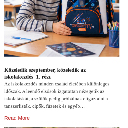
Közeledik szeptember, közeledik az
iskolakezdés 1. rész
Az iskolakezdés minden család életében különleges
időszak. A leendő elsősök izgatottan nézegetik az
iskolatáskát, a szülők pedig próbálnak eligazodni a
tanszerlisták, cipők, füzetek és egyéb…
Read More