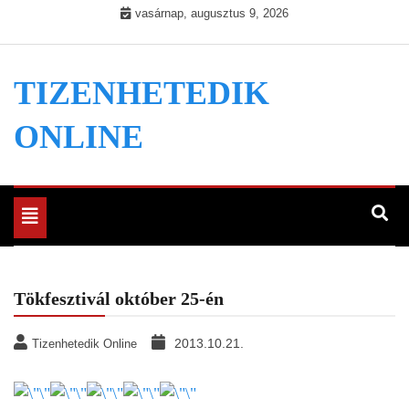
Skip
vasárnap, augusztus 9, 2026
to
content
TIZENHETEDIK
ONLINE
Toggle
navigation
Tökfesztivál október 25-én
2013.10.21.
Tizenhetedik Online