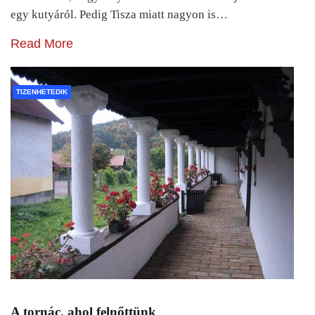
egy kutyáról. Pedig Tisza miatt nagyon is…
Read More
TIZENHETEDIK
A tornác, ahol felnőttünk