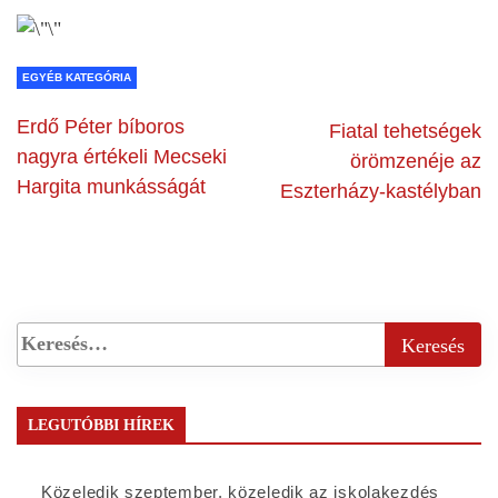
EGYÉB KATEGÓRIA
Erdő Péter bíboros
Fiatal tehetségek
nagyra értékeli Mecseki
örömzenéje az
Hargita munkásságát
Eszterházy-kastélyban
LEGUTÓBBI HÍREK
Közeledik szeptember, közeledik az iskolakezdés