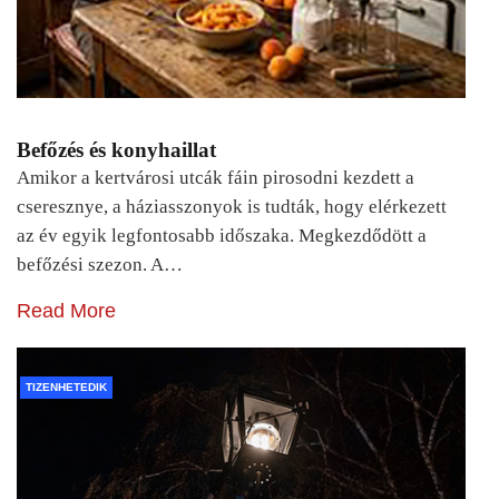
Befőzés és konyhaillat
Amikor a kertvárosi utcák fáin pirosodni kezdett a
cseresznye, a háziasszonyok is tudták, hogy elérkezett
az év egyik legfontosabb időszaka. Megkezdődött a
befőzési szezon. A…
Read More
TIZENHETEDIK