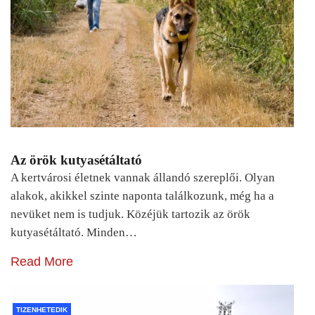
Az örök kutyasétáltató
A kertvárosi életnek vannak állandó szereplői. Olyan
alakok, akikkel szinte naponta találkozunk, még ha a
nevüket nem is tudjuk. Közéjük tartozik az örök
kutyasétáltató. Minden…
Read More
TIZENHETEDIK