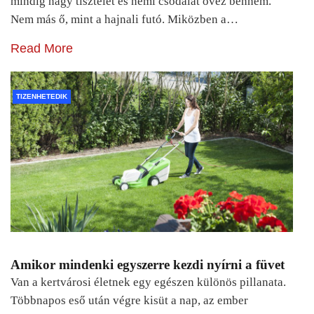
mindig nagy tisztelet és némi csodálat övez bennem.
Nem más ő, mint a hajnali futó. Miközben a…
Read More
TIZENHETEDIK
Amikor mindenki egyszerre kezdi nyírni a füvet
Van a kertvárosi életnek egy egészen különös pillanata.
Többnapos eső után végre kisüt a nap, az ember