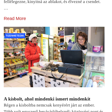
fellélegezne, kinyitná az ablakot, és élvezné a csendet.
…
Read More
TIZENHETEDIK
A kisbolt, ahol mindenki ismert mindenkit
Régen a kisboltba nemcsak kenyérért járt az ember.
Több volt egyszerű bevásárlóhelynél: közösségi pont és