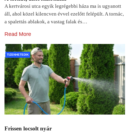
A kertvárosi utca egyik legrégebbi háza ma is ugyanott
áll, ahol közel kilencven évvel ezelőtt felépült. A tornác,
a spalettás ablakok, a vastag falak és…
Read More
TIZENHETEDIK
Frissen locsolt nyár