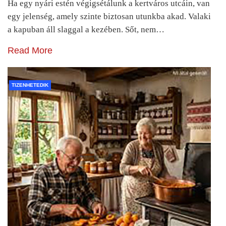
Ha egy nyári estén végigsétálunk a kertváros utcáin, van
egy jelenség, amely szinte biztosan utunkba akad. Valaki
a kapuban áll slaggal a kezében. Sőt, nem…
Read More
TIZENHETEDIK