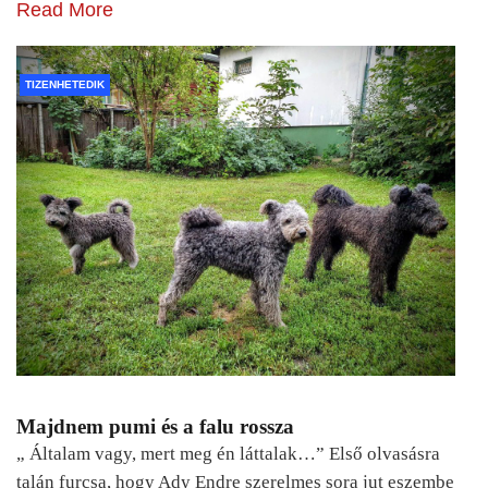
Read More
TIZENHETEDIK
Majdnem pumi és a falu rossza
„ Általam vagy, mert meg én láttalak…” Első olvasásra
talán furcsa, hogy Ady Endre szerelmes sora jut eszembe