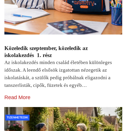
Közeledik szeptember, közeledik az
iskolakezdés 1. rész
Az iskolakezdés minden család életében különleges
időszak. A leendő elsősök izgatottan nézegetik az
iskolatáskát, a szülők pedig próbálnak eligazodni a
tanszerlisták, cipők, füzetek és egyéb…
Read More
TIZENHETEDIK