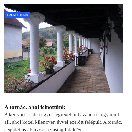
TIZENHETEDIK
A tornác, ahol felnőttünk
A kertvárosi utca egyik legrégebbi háza ma is ugyanott
áll, ahol közel kilencven évvel ezelőtt felépült. A tornác,
a spalettás ablakok, a vastag falak és…