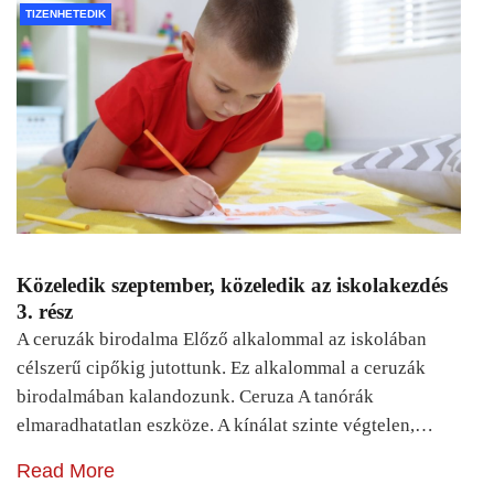
TIZENHETEDIK
Közeledik szeptember, közeledik az iskolakezdés
3. rész
A ceruzák birodalma Előző alkalommal az iskolában
célszerű cipőkig jutottunk. Ez alkalommal a ceruzák
birodalmában kalandozunk. Ceruza A tanórák
elmaradhatatlan eszköze. A kínálat szinte végtelen,…
Read More