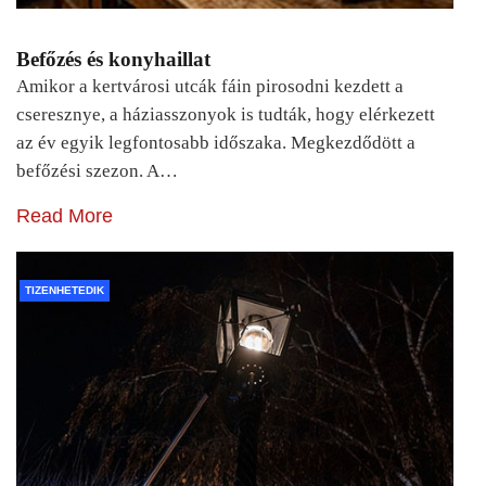
Befőzés és konyhaillat
Amikor a kertvárosi utcák fáin pirosodni kezdett a
cseresznye, a háziasszonyok is tudták, hogy elérkezett
az év egyik legfontosabb időszaka. Megkezdődött a
befőzési szezon. A…
Read More
TIZENHETEDIK