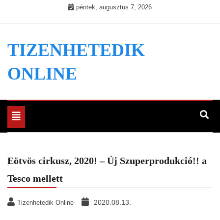
Skip
péntek, augusztus 7, 2026
to
content
TIZENHETEDIK
ONLINE
Toggle
navigation
Eötvös cirkusz, 2020! – Új Szuperprodukció!! a
Tesco mellett
2020.08.13.
Tizenhetedik Online