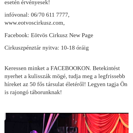
esetén érvényesek!
infóvonal: 06/70 611 7777,
www.eotvoscirkusz.com,
Facebook: Eötvös Cirkusz New Page
Cirkuszpénztár nyitva: 10-18 óráig
Keressen minket a FACEBOOKON. Betekintést
nyerhet a kulisszák mögé, tudja meg a legfrissebb
híreket az 50 fős társulat életéről! Legyen tagja Ön
is rajongó táborunknak!