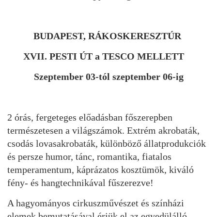
BUDAPEST, RÁKOSKERESZTÚR
XVII. PESTI ÚT a TESCO MELLETT
Szeptember 03-tól szeptember 06-ig
2 órás, fergeteges előadásban főszerepben
természetesen a világszámok. Extrém akrobaták,
csodás lovasakrobaták, különböző állatprodukciók
és persze humor, tánc, romantika, fiatalos
temperamentum, káprázatos kosztümök, kiváló
fény- és hangtechnikával fűszerezve!
A hagyományos cirkuszművészet és színházi
elemek bemutatásával érjük el az egyedülálló,