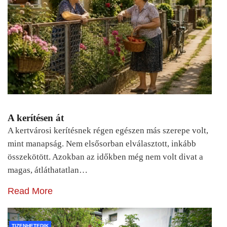
A kerítésen át
A kertvárosi kerítésnek régen egészen más szerepe volt,
mint manapság. Nem elsősorban elválasztott, inkább
összekötött. Azokban az időkben még nem volt divat a
magas, átláthatatlan…
Read More
TIZENHETEDIK