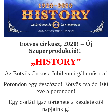
Eötvös cirkusz, 2020! – Új
Szuperprodukció!!
„HISTORY”
Az Eötvös Cirkusz Jubileumi gálaműsora!
Porondon egy évszázad! Eötvös család 100
éve a porondon!
Egy család igaz története a kezdetektől
napjainkig!