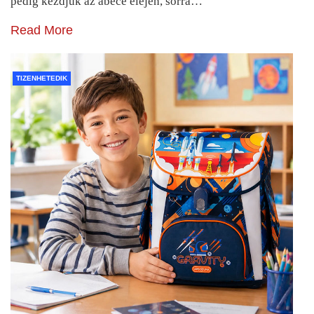
pedig kezdjük az ábécé elején, sorra…
Read More
TIZENHETEDIK