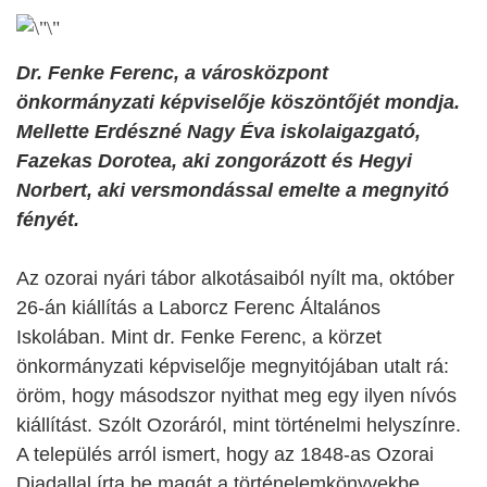
Dr. Fenke Ferenc, a városközpont
önkormányzati képviselője köszöntőjét mondja.
Mellette Erdészné Nagy Éva iskolaigazgató,
Fazekas Dorotea, aki zongorázott és Hegyi
Norbert, aki versmondással emelte a megnyitó
fényét.
Az ozorai nyári tábor alkotásaiból nyílt ma, október
26-án kiállítás a Laborcz Ferenc Általános
Iskolában. Mint dr. Fenke Ferenc, a körzet
önkormányzati képviselője megnyitójában utalt rá:
öröm, hogy másodszor nyithat meg egy ilyen nívós
kiállítást. Szólt Ozoráról, mint történelmi helyszínre.
A település arról ismert, hogy az 1848-as Ozorai
Diadallal írta be magát a történelemkönyvekbe.