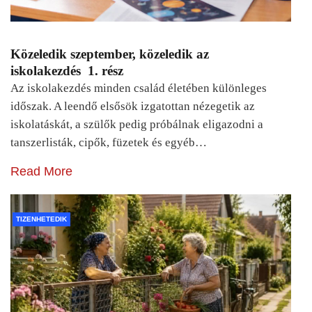
Közeledik szeptember, közeledik az
iskolakezdés 1. rész
Az iskolakezdés minden család életében különleges
időszak. A leendő elsősök izgatottan nézegetik az
iskolatáskát, a szülők pedig próbálnak eligazodni a
tanszerlisták, cipők, füzetek és egyéb…
Read More
TIZENHETEDIK