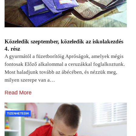
Közeledik szeptember, közeledik az iskolakezdés
4. rész
A gyurmától a füzetborítóig Apróságok, amelyek mégis
fontosak Előző alkalommal a ceruzákkal foglalkoztunk.
Most haladjunk tovább az ábécében, és nézzük meg,
milyen szerepe van a…
Read More
TIZENHETEDIK