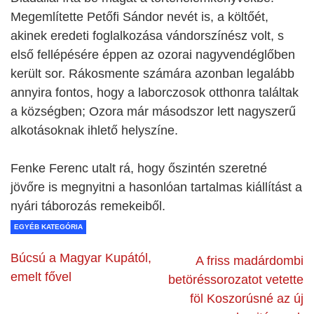
Megemlítette Petőfi Sándor nevét is, a költőét,
akinek eredeti foglalkozása vándorszínész volt, s
első fellépésére éppen az ozorai nagyvendéglőben
került sor. Rákosmente számára azonban legalább
annyira fontos, hogy a laborczosok otthonra találtak
a községben; Ozora már másodszor lett nagyszerű
alkotásoknak ihlető helyszíne.
Fenke Ferenc utalt rá, hogy őszintén szeretné
jövőre is megnyitni a hasonlóan tartalmas kiállítást a
nyári táborozás remekeiből.
EGYÉB KATEGÓRIA
Búcsú a Magyar Kupától,
A friss madárdombi
emelt fővel
betöréssorozatot vetette
föl Koszorúsné az új