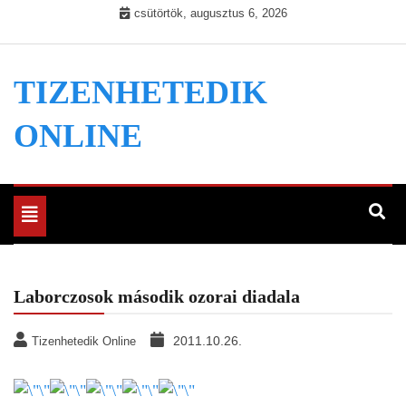
Skip
csütörtök, augusztus 6, 2026
to
content
TIZENHETEDIK
ONLINE
Toggle
navigation
Laborczosok második ozorai diadala
2011.10.26.
Tizenhetedik Online