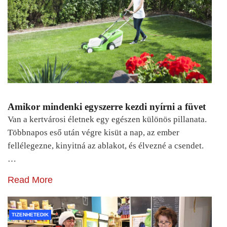
Amikor mindenki egyszerre kezdi nyírni a füvet
Van a kertvárosi életnek egy egészen különös pillanata.
Többnapos eső után végre kisüt a nap, az ember
fellélegezne, kinyitná az ablakot, és élvezné a csendet.
…
Read More
TIZENHETEDIK