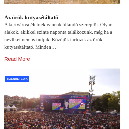
Az örök kutyasétáltató
A kertvárosi életnek vannak állandó szereplői. Olyan
alakok, akikkel szinte naponta találkozunk, még ha a
nevüket nem is tudjuk. Közéjük tartozik az örök
kutyasétáltató. Minden…
Read More
TIZENHETEDIK