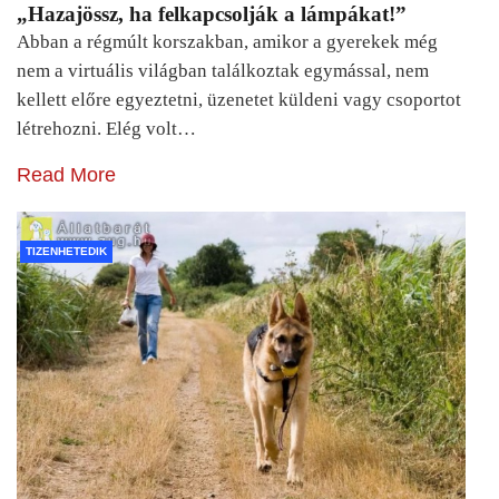
„Hazajössz, ha felkapcsolják a lámpákat!”
Abban a régmúlt korszakban, amikor a gyerekek még
nem a virtuális világban találkoztak egymással, nem
kellett előre egyeztetni, üzenetet küldeni vagy csoportot
létrehozni. Elég volt…
Read More
TIZENHETEDIK