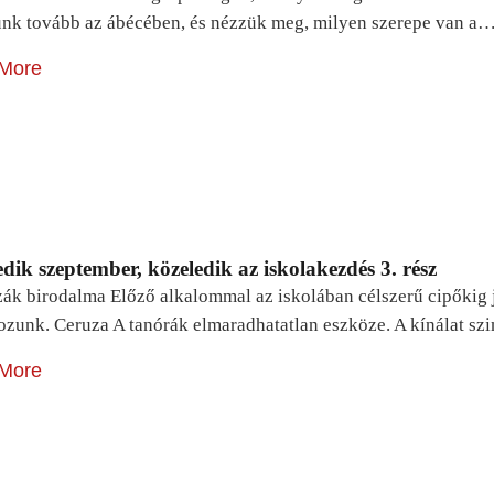
unk tovább az ábécében, és nézzük meg, milyen szerepe van a
More
dik szeptember, közeledik az iskolakezdés 3. rész
zák birodalma Előző alkalommal az iskolában célszerű cipőkig 
ozunk. Ceruza A tanórák elmaradhatatlan eszköze. A kínálat sz
More