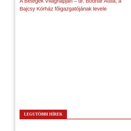
A Betegek Világnapján – dr. Bodnár Attila, a
Bajcsy Kórház főigazgatójának levele
LEGUTÓBBI HÍREK