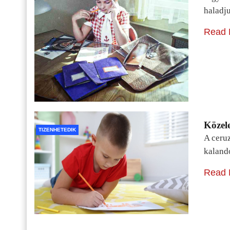
haladj
Read 
Közele
TIZENHETEDIK
A ceru
kaland
Read 