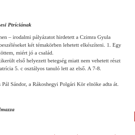
esi Ptríciának
en – irodalmi pályázatot hirdetett a Czimra Gyula
eszéléseket két témakörben lehetett elkészíteni. 1. Egy
öttem, miért jó a család.
ikerült első helyezett betegség miatt nem vehetett részt
ícia 5. c osztályos tanuló lett az első. A 7-8.
 Pál Sándor, a Rákoshegyi Polgári Kör elnöke adta át.
almazza