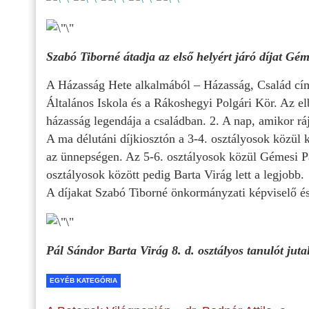
Szabó Tiborné átadja az első helyért járó díjat Gém
A Házasság Hete alkalmából – Házasság, Család cím
Általános Iskola és a Rákoshegyi Polgári Kör. Az elb
házasság legendája a családban. 2. A nap, amikor ráj
A ma délutáni díjkiosztón a 3-4. osztályosok közül k
az ünnepségen. Az 5-6. osztályosok közül Gémesi Patr
osztályosok között pedig Barta Virág lett a legjobb.
A díjakat Szabó Tiborné önkormányzati képviselő és
Pál Sándor Barta Virág 8. d. osztályos tanulót jut
EGYÉB KATEGÓRIA