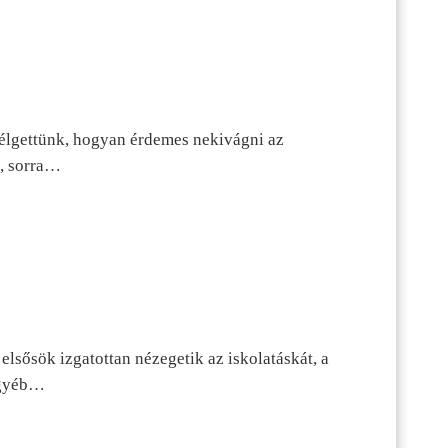
szélgettünk, hogyan érdemes nekivágni az
n, sorra…
lsősök izgatottan nézegetik az iskolatáskát, a
 egyéb…