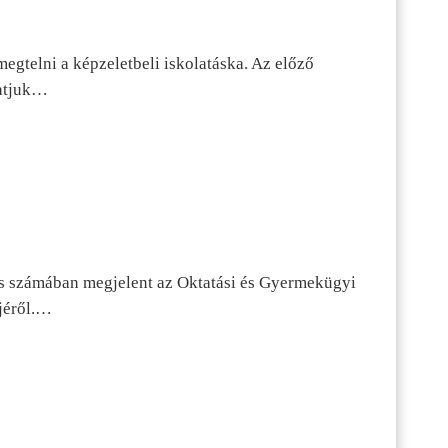
egtelni a képzeletbeli iskolatáska. Az előző
tatjuk…
s számában megjelent az Oktatási és Gyermekügyi
jéről.…