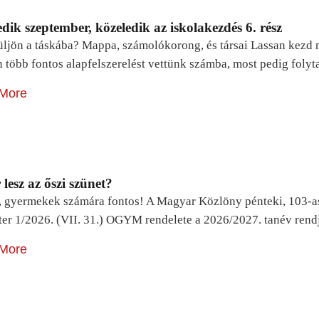
dik szeptember, közeledik az iskolakezdés 6. rész
ljön a táskába? Mappa, számolókorong, és társai Lassan kezd m
n több fontos alapfelszerelést vettünk számba, most pedig foly
More
lesz az őszi szünet?
, gyermekek számára fontos! A Magyar Közlöny pénteki, 103-a
ter 1/2026. (VII. 31.) OGYM rendelete a 2026/2027. tanév rend
More