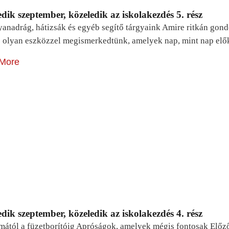
dik szeptember, közeledik az iskolakezdés 5. rész
yanadrág, hátizsák és egyéb segítő tárgyaink Amire ritkán gon
 olyan eszközzel megismerkedtünk, amelyek nap, mint nap elő
More
dik szeptember, közeledik az iskolakezdés 4. rész
mától a füzetborítóig Apróságok, amelyek mégis fontosak Előz