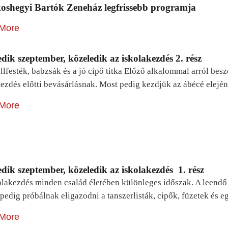
oshegyi Bartók Zeneház legfrissebb programja
More
dik szeptember, közeledik az iskolakezdés 2. rész
lfesték, babzsák és a jó cipő titka Előző alkalommal arról be
ezdés előtti bevásárlásnak. Most pedig kezdjük az ábécé elejé
More
dik szeptember, közeledik az iskolakezdés 1. rész
lakezdés minden család életében különleges időszak. A leendő e
pedig próbálnak eligazodni a tanszerlisták, cipők, füzetek és
More