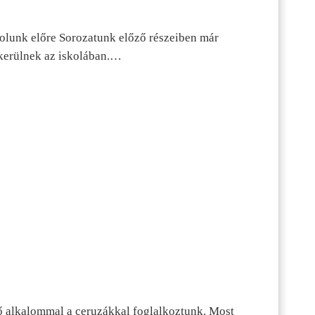
dolunk előre Sorozatunk előző részeiben már
kerülnek az iskolában.…
ő alkalommal a ceruzákkal foglalkoztunk. Most