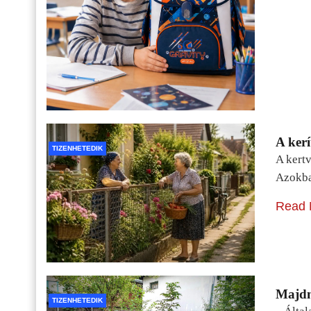
A kerí
TIZENHETEDIK
A kertv
Azokba
Read 
Majdn
TIZENHETEDIK