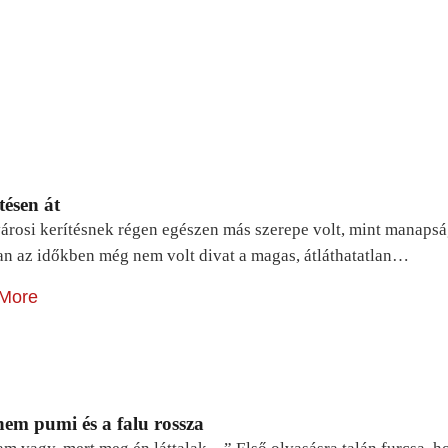
tésen át
árosi kerítésnek régen egészen más szerepe volt, mint manapsá
n az időkben még nem volt divat a magas, átláthatatlan…
More
em pumi és a falu rossza