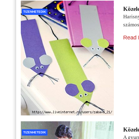
Közele
TIZENHETEDIK
Harisn
számos
Read 
Közele
TIZENHETEDIK
A gyur