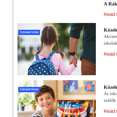
A Rák
Read 
Közele
TIZENHETEDIK
Akvarel
iskolak
Read 
Közele
TIZENHETEDIK
Az isko
szülők 
Read 