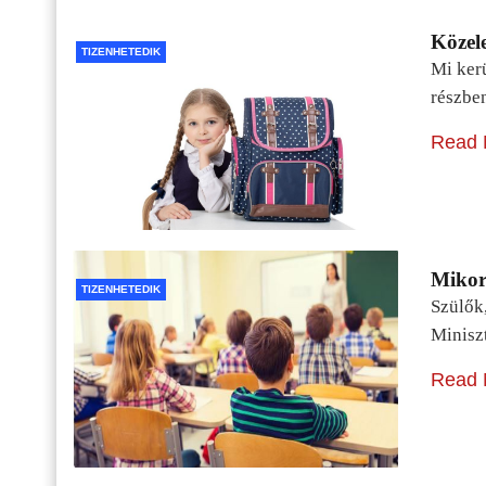
Közele
TIZENHETEDIK
Mi kerü
részbe
Read 
Mikor 
TIZENHETEDIK
Szülők
Minisz
Read 