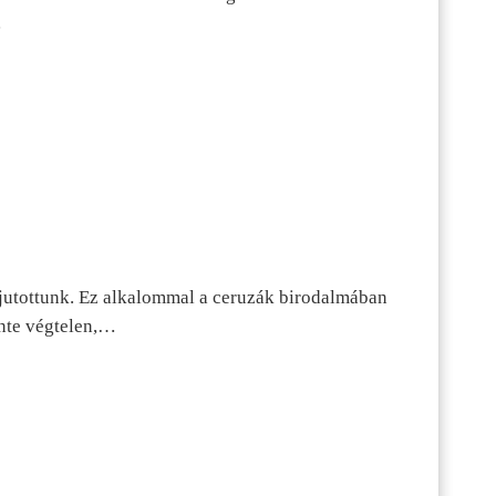
…
jutottunk. Ez alkalommal a ceruzák birodalmában
inte végtelen,…