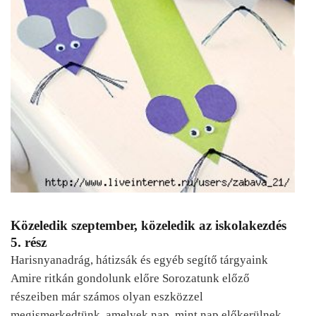
Közeledik szeptember, közeledik az iskolakezdés
5. rész
Harisnyanadrág, hátizsák és egyéb segítő tárgyaink
Amire ritkán gondolunk előre Sorozatunk előző
részeiben már számos olyan eszközzel
megismerkedtünk, amelyek nap, mint nap előkerülnek