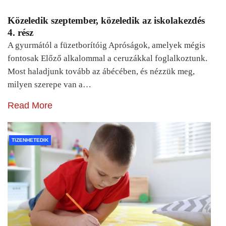
Közeledik szeptember, közeledik az iskolakezdés
4. rész
A gyurmától a füzetborítóig Apróságok, amelyek mégis
fontosak Előző alkalommal a ceruzákkal foglalkoztunk.
Most haladjunk tovább az ábécében, és nézzük meg,
milyen szerepe van a…
Read More
TIZENHETEDIK