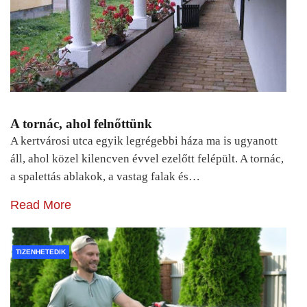
A tornác, ahol felnőttünk
A kertvárosi utca egyik legrégebbi háza ma is ugyanott
áll, ahol közel kilencven évvel ezelőtt felépült. A tornác,
a spalettás ablakok, a vastag falak és…
Read More
TIZENHETEDIK