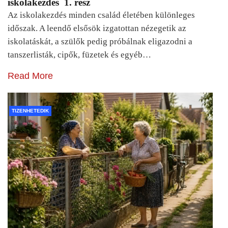
iskolakezdés 1. rész
Az iskolakezdés minden család életében különleges
időszak. A leendő elsősök izgatottan nézegetik az
iskolatáskát, a szülők pedig próbálnak eligazodni a
tanszerlisták, cipők, füzetek és egyéb…
Read More
TIZENHETEDIK