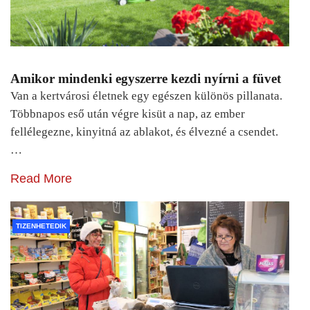
Amikor mindenki egyszerre kezdi nyírni a füvet
Van a kertvárosi életnek egy egészen különös pillanata.
Többnapos eső után végre kisüt a nap, az ember
fellélegezne, kinyitná az ablakot, és élvezné a csendet.
…
Read More
TIZENHETEDIK