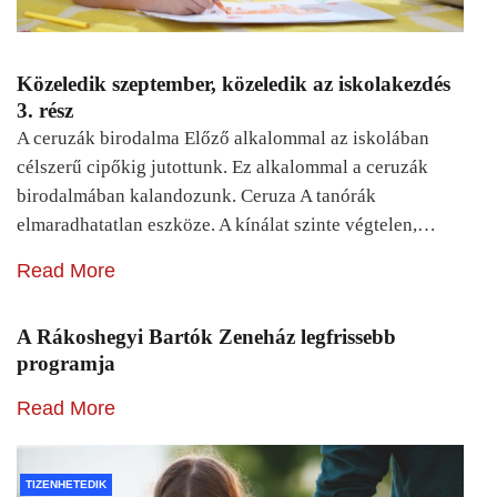
Közeledik szeptember, közeledik az iskolakezdés
3. rész
A ceruzák birodalma Előző alkalommal az iskolában
célszerű cipőkig jutottunk. Ez alkalommal a ceruzák
birodalmában kalandozunk. Ceruza A tanórák
elmaradhatatlan eszköze. A kínálat szinte végtelen,…
Read More
A Rákoshegyi Bartók Zeneház legfrissebb
programja
Read More
TIZENHETEDIK