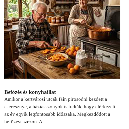
Befőzés és konyhaillat
Amikor a kertvárosi utcák fáin pirosodni kezdett a
cseresznye, a háziasszonyok is tudták, hogy elérkezett
az év egyik legfontosabb időszaka. Megkezdődött a
befőzési szezon. A…