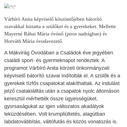
Várbíró Anita képviselő köszöntőjében bátorító
szavakkal biztatta a szülőket és a gyerekeket. Mellette
Mayerné Rábai Mária óvónő (piros nadrágban) és
Horváth Mária óvodavezető.
A Mákvirág Óvodában a Családok éve jegyében
családi sport- és gyermeknapot rendeztek. A
programot Várbíró Anita körzeti önkormányzati
képviselő bátorító szavai indították el. A szülők és a
gyerekek tízfős csapatokat alakíthattak. Az indulást
jelző csatakiálltás után a csapatok nyolc állomáson
keresztül mérhették össze ügyességüket,
gyorsaságukat az igen változatos akadályok
leküzdésében. Volt krumpliültetés, alagútban
labdatovábbítás, váltófutás és közös vonatozás is.