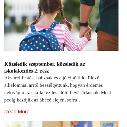
Közeledik szeptember, közeledik az
iskolakezdés 2. rész
Akvarellfesték, babzsák és a jó cipő titka Előző
alkalommal arról beszélgettünk, hogyan érdemes
nekivágni az iskolakezdés előtti bevásárlásnak. Most
pedig kezdjük az ábécé elején, sorra…
Read More