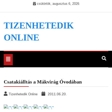
Skip
csütörtök, augusztus 6, 2026
to
content
TIZENHETEDIK
ONLINE
Toggle
navigation
Csatakiálltás a Mákvirág Óvodában
2011.06.20.
Tizenhetedik Online