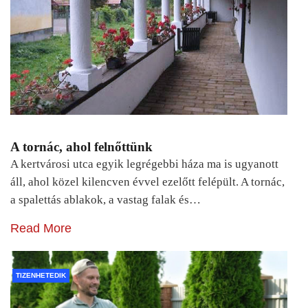
A tornác, ahol felnőttünk
A kertvárosi utca egyik legrégebbi háza ma is ugyanott
áll, ahol közel kilencven évvel ezelőtt felépült. A tornác,
a spalettás ablakok, a vastag falak és…
Read More
TIZENHETEDIK