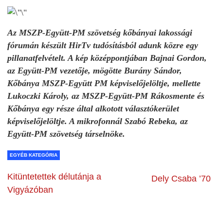
Az MSZP-Együtt-PM szövetség kőbányai lakossági
fórumán készült HirTv tudósításból adunk közre egy
pillanatfelvételt. A kép középpontjában Bajnai Gordon,
az Együtt-PM vezetője, mögötte Burány Sándor,
Kőbánya MSZP-Együtt PM képviselőjelöltje, mellette
Lukoczki Károly, az MSZP-Együtt-PM Rákosmente és
Kőbánya egy része által alkotott választókerület
képviselőjelöltje. A mikrofonnál Szabó Rebeka, az
Együtt-PM szövetség társelnöke.
EGYÉB KATEGÓRIA
Kitüntetettek délutánja a
Dely Csaba ’70
Vigyázóban