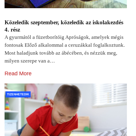
Közeledik szeptember, közeledik az iskolakezdés
4. rész
A gyurmától a füzetborítóig Apróságok, amelyek mégis
fontosak Előző alkalommal a ceruzákkal foglalkoztunk.
Most haladjunk tovább az ábécében, és nézzük meg,
milyen szerepe van a…
Read More
TIZENHETEDIK