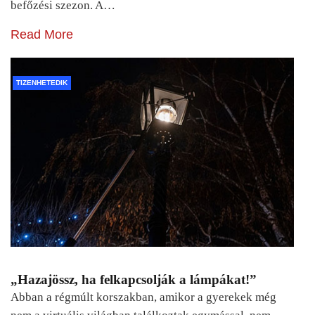
befőzési szezon. A…
Read More
TIZENHETEDIK
„Hazajössz, ha felkapcsolják a lámpákat!”
Abban a régmúlt korszakban, amikor a gyerekek még