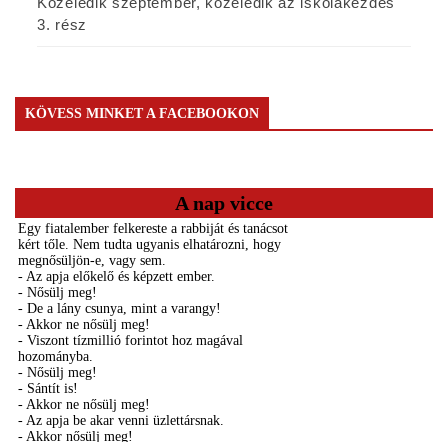
Közeledik szeptember, közeledik az iskolakezdés
3. rész
KÖVESS MINKET A FACEBOOKON
A nap vicce