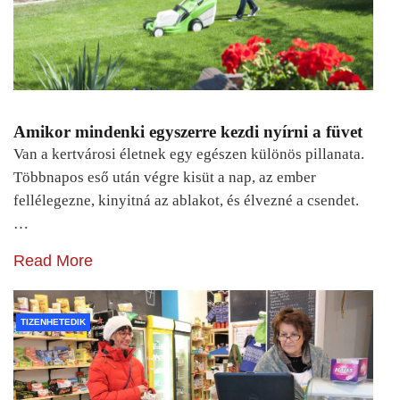
Amikor mindenki egyszerre kezdi nyírni a füvet
Van a kertvárosi életnek egy egészen különös pillanata.
Többnapos eső után végre kisüt a nap, az ember
fellélegezne, kinyitná az ablakot, és élvezné a csendet.
…
Read More
TIZENHETEDIK