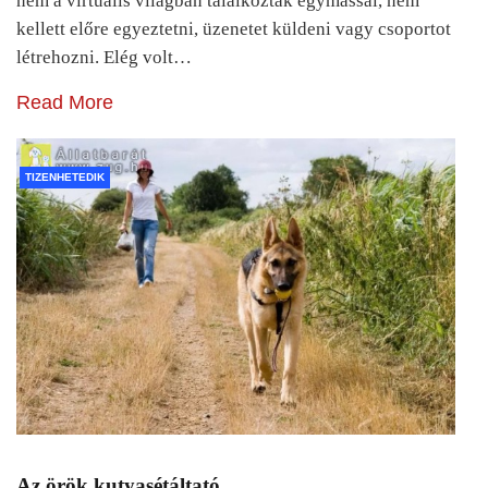
nem a virtuális világban találkoztak egymással, nem
kellett előre egyeztetni, üzenetet küldeni vagy csoportot
létrehozni. Elég volt…
Read More
TIZENHETEDIK
Az örök kutyasétáltató