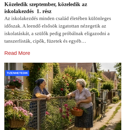
Közeledik szeptember, közeledik az
iskolakezdés 1. rész
Az iskolakezdés minden család életében különleges
időszak. A leendő elsősök izgatottan nézegetik az
iskolatáskát, a szülők pedig próbálnak eligazodni a
tanszerlisták, cipők, füzetek és egyéb…
Read More
TIZENHETEDIK