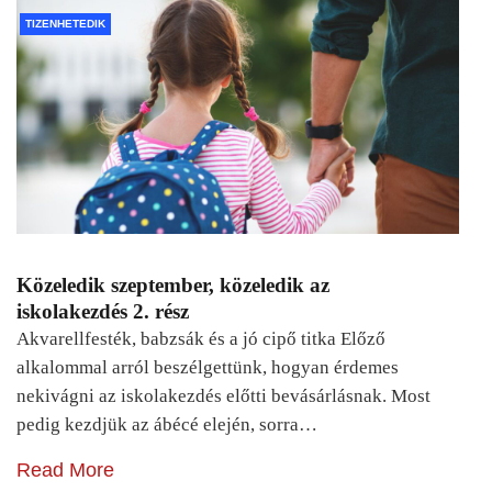
TIZENHETEDIK
Közeledik szeptember, közeledik az
iskolakezdés 2. rész
Akvarellfesték, babzsák és a jó cipő titka Előző
alkalommal arról beszélgettünk, hogyan érdemes
nekivágni az iskolakezdés előtti bevásárlásnak. Most
pedig kezdjük az ábécé elején, sorra…
Read More