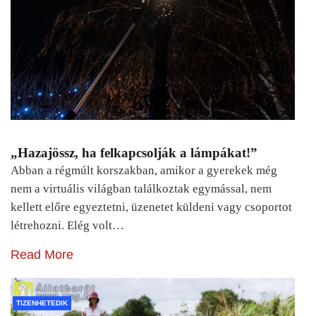
„Hazajössz, ha felkapcsolják a lámpákat!”
Abban a régmúlt korszakban, amikor a gyerekek még
nem a virtuális világban találkoztak egymással, nem
kellett előre egyeztetni, üzenetet küldeni vagy csoportot
létrehozni. Elég volt…
Read More
TIZENHETEDIK