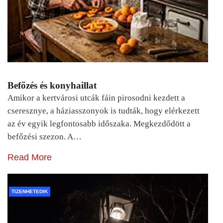
Befőzés és konyhaillat
Amikor a kertvárosi utcák fáin pirosodni kezdett a
cseresznye, a háziasszonyok is tudták, hogy elérkezett
az év egyik legfontosabb időszaka. Megkezdődött a
befőzési szezon. A…
Read More
TIZENHETEDIK