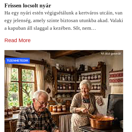
Frissen locsolt nyár
Ha egy nyári estén végigsétálunk a kertváros utcáin, van
egy jelenség, amely szinte biztosan utunkba akad. Valaki
a kapuban áll slaggal a kezében. Sőt, nem…
Read More
TIZENHETEDIK