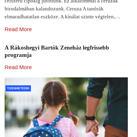
célszerű cipőkig jutottunk. Ez alkalommal a ceruzák
birodalmában kalandozunk. Ceruza A tanórák
elmaradhatatlan eszköze. A kínálat szinte végtelen,…
Read More
A Rákoshegyi Bartók Zeneház legfrissebb
programja
Read More
TIZENHETEDIK