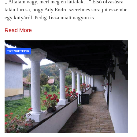
„ Általam vagy, mert meg én láttalak…” Első olvasásra
talán furcsa, hogy Ady Endre szerelmes sora jut eszembe
egy kutyáról. Pedig Tisza miatt nagyon is…
Read More
TIZENHETEDIK