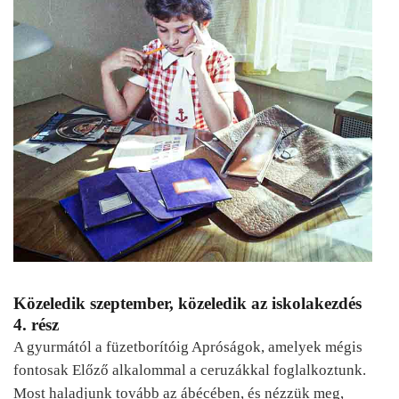
Közeledik szeptember, közeledik az iskolakezdés
4. rész
A gyurmától a füzetborítóig Apróságok, amelyek mégis
fontosak Előző alkalommal a ceruzákkal foglalkoztunk.
Most haladjunk tovább az ábécében, és nézzük meg,