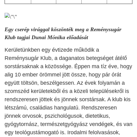
Egy cserép virággal köszönték meg a Reménysugár
Klub tagjai Dunai Mónika előadását
Kerületünkben egy évtizede működik a
Reménysugár Klub, a daganatos betegséget átélő
sorstársaknak a közössége. Éppen ma tíz éve, hogy
alig 10 ember örömmel jött össze, hogy pár órát
együtt töltsön, beszélgessen. Az évek folyamán a
szomszéd kerületekből és a közeli településekről is
rendszeresen jöttek és jönnek sorstársak. A klub kis
létszámú, családias hangulatú. Rendszeresen
jönnek orvosok, pszichológusok, dietetikus,
gyógytornász, természetgyógyász vendégek, és van
egy teológustámogató is. Irodalmi felolvasások,