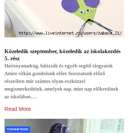
Közeledik szeptember, közeledik az iskolakezdés
5. rész
Harisnyanadrág, hátizsák és egyéb segítő tárgyaink
Amire ritkán gondolunk előre Sorozatunk előző
részeiben már számos olyan eszközzel
megismerkedtünk, amelyek nap, mint nap előkerülnek
az iskolában.…
Read More
TIZENHETEDIK