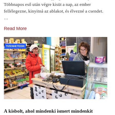
Többnapos eső után végre kisüt a nap, az ember
fellélegezne, kinyitná az ablakot, és élvezné a csendet.
…
Read More
TIZENHETEDIK
A kisbolt, ahol mindenki ismert mindenkit