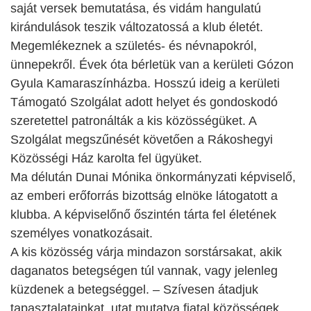
saját versek bemutatása, és vidám hangulatú
kirándulások teszik változatossá a klub életét.
Megemlékeznek a születés- és névnapokról,
ünnepekről. Évek óta bérletük van a kerületi Gózon
Gyula Kamaraszínházba. Hosszú ideig a kerületi
Támogató Szolgálat adott helyet és gondoskodó
szeretettel patronálták a kis közösségüket. A
Szolgálat megszűnését követően a Rákoshegyi
Közösségi Ház karolta fel ügyüket.
Ma délután Dunai Mónika önkormányzati képviselő,
az emberi erőforrás bizottság elnöke látogatott a
klubba. A képviselőnő őszintén tárta fel életének
személyes vonatkozásait.
A kis közösség várja mindazon sorstársakat, akik
daganatos betegségen túl vannak, vagy jelenleg
küzdenek a betegséggel. – Szívesen átadjuk
tapasztalatainkat, utat mutatva fiatal közösségek