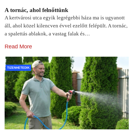
A tornác, ahol felnőttünk
A kertvárosi utca egyik legrégebbi háza ma is ugyanott
áll, ahol közel kilencven évvel ezelőtt felépült. A tornác,
a spalettás ablakok, a vastag falak és…
Read More
TIZENHETEDIK