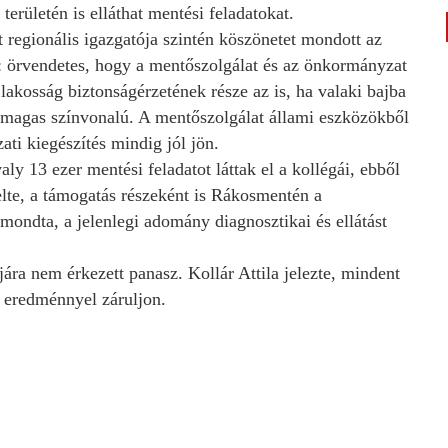
erületén is elláthat mentési feladatokat.
regionális igazgatója szintén köszönetet mondott az
: örvendetes, hogy a mentőszolgálat és az önkormányzat
akosság biztonságérzetének része az is, ha valaki bajba
ás magas színvonalú. A mentőszolgálat állami eszközökből
ati kiegészítés mindig jól jön.
ly 13 ezer mentési feladatot láttak el a kollégái, ebből
lte, a támogatás részeként is Rákosmentén a
mondta, a jelenlegi adomány diagnosztikai és ellátást
a nem érkezett panasz. Kollár Attila jelezte, mindent
ó eredménnyel záruljon.