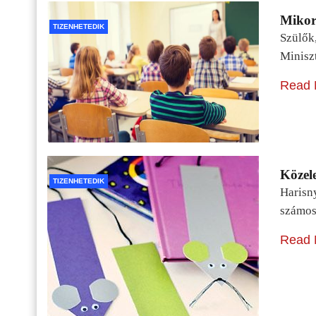
Mikor 
TIZENHETEDIK
Szülők
Minisz
Read 
Közele
TIZENHETEDIK
Harisn
számos
Read 