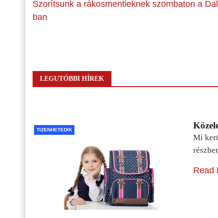
Szorítsunk a rákosmentieknek szombaton a Dal
ban
LEGUTÓBBI HÍREK
Közele
TIZENHETEDIK
Mi kerü
részbe
Read 