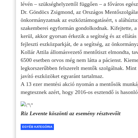
lévén – szükséghelyzettől függően – a főváros egész t
Dr. Göndöcs Zsigmond, az Országos Mentőszolgálat 
önkormányzatnak az eszköztámogatásért, s aláhúzta
szakemberei egyformán gondolkodnak. Kifejtette, a l
kerül, akkor gyorsan érkezik a segítség és az ellát
fejleszti eszközparkját, de a segítség, az önkormányz
Kollár Attila állomásvezető mentőtiszt elmondta, tava
6500 esetben orvos még nem látta a pácienst. Kieme
legkorszerűbben felszerelt mentők szolgálnak. Mint 
javító eszközöket egyaránt tartalmaz.
A 13 ezer mentési akció nyomán a mentősök munkájár
megtesznek azért, hogy 2016-os esztendő is hasonl
Riz Levente köszönti az esemény résztvevőit
EGYÉB KATEGÓRIA