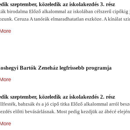
dik szeptember, közeledik az iskolakezdés 3. rész
zák birodalma Előző alkalommal az iskolában célszerű cipőkig 
ozunk. Ceruza A tanórák elmaradhatatlan eszköze. A kínálat sz
More
oshegyi Bartók Zeneház legfrissebb programja
More
dik szeptember, közeledik az iskolakezdés 2. rész
lfesték, babzsák és a jó cipő titka Előző alkalommal arról be
ezdés előtti bevásárlásnak. Most pedig kezdjük az ábécé elejé
More