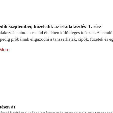
dik szeptember, közeledik az iskolakezdés 1. rész
lakezdés minden család életében különleges időszak. A leendő e
pedig próbálnak eligazodni a tanszerlisták, cipők, füzetek és
More
tésen át