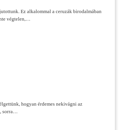
jutottunk. Ez alkalommal a ceruzák birodalmában
inte végtelen,…
szélgettünk, hogyan érdemes nekivágni az
n, sorra…