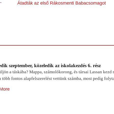
-
Átadták az első Rákosmenti Babacsomagot
dik szeptember, közeledik az iskolakezdés 6. rész
ljön a táskába? Mappa, számolókorong, és társai Lassan kezd m
n több fontos alapfelszerelést vettünk számba, most pedig foly
More