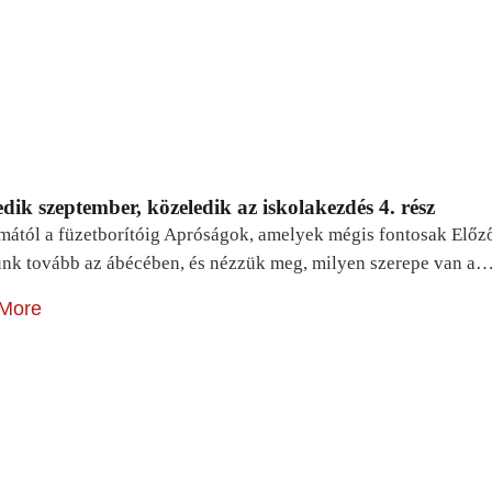
dik szeptember, közeledik az iskolakezdés 4. rész
mától a füzetborítóig Apróságok, amelyek mégis fontosak Előz
unk tovább az ábécében, és nézzük meg, milyen szerepe van a
More