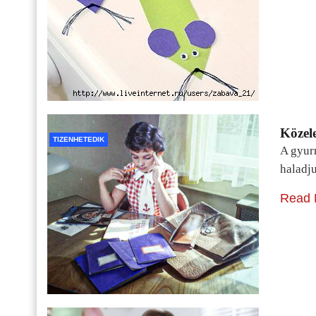
Közele
TIZENHETEDIK
A gyur
haladj
Read 