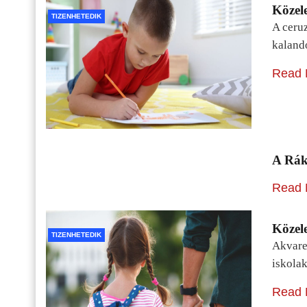
Közele
TIZENHETEDIK
A ceru
kaland
Read 
A Rák
Read 
Közele
TIZENHETEDIK
Akvarel
iskolak
Read 