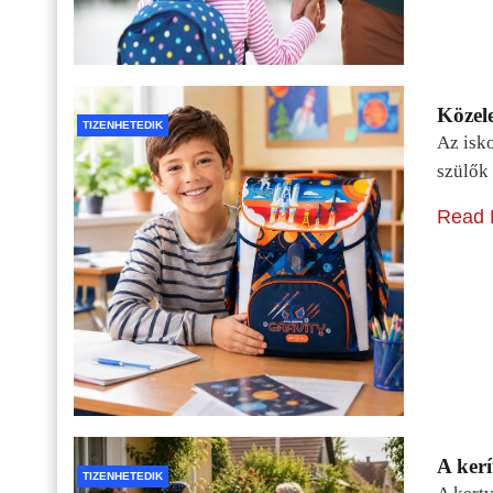
Közele
TIZENHETEDIK
Az isko
szülők 
Read 
A kerí
TIZENHETEDIK