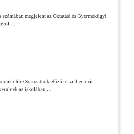
s számában megjelent az Oktatási és Gyermekügyi
jéről.…
dolunk előre Sorozatunk előző részeiben már
kerülnek az iskolában.…