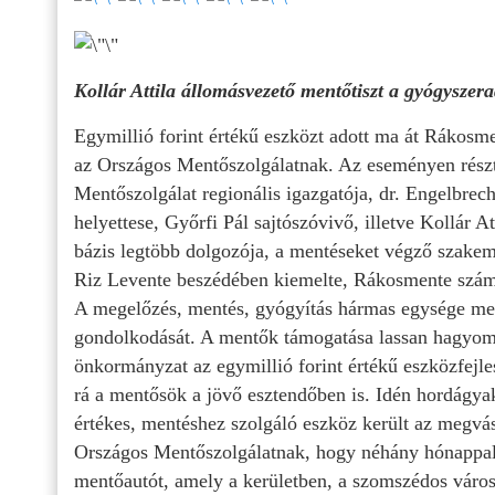
Kollár Attila állomásvezető mentőtiszt a gyógysze
Egymillió forint értékű eszközt adott ma át Rákos
az Országos Mentőszolgálatnak. Az eseményen rész
Mentőszolgálat regionális igazgatója, dr. Engelbrec
helyettese, Győrfi Pál sajtószóvivő, illetve Kollár A
bázis legtöbb dolgozója, a mentéseket végző szakem
Riz Levente beszédében kiemelte, Rákosmente számár
A megelőzés, mentés, gyógyítás hármas egysége meg
gondolkodását. A mentők támogatása lassan hagyomá
önkormányzat az egymillió forint értékű eszközfejle
rá a mentősök a jövő esztendőben is. Idén hordágya
értékes, mentéshez szolgáló eszköz került az megv
Országos Mentőszolgálatnak, hogy néhány hónappal 
mentőautót, amely a kerületben, a szomszédos város