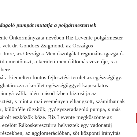
radagoló pumpát mutatja a polgármesternek
mente Önkormányzata nevében Riz Levente polgármester
t vett dr. Göndöcs Zsigmond, az Országos
ht Imre, az Országos Mentőszolgálat regionális igazgató-
ttila mentőtiszt, a kerületi mentőállomás vezetője, s a
bere.
a kiemelten fontos fejlesztési terület az egészségügy.
határozza a kerület egészségüggyel kapcsolatos
nnyá válik, idén másod ízben biztosítja az
sztést, s mint a mai eseményen elhangzott, számíthatnak
k, különféle rögzítők, gyógyszeradagoló pumpa, s más
ásárolt eszközök közé. Riz Levente megköszönte az
ezelőtt Rákoskeresztúrra helyeztek egy vadonatúj
részekben, az agglomerációban, sőt központi irányítás