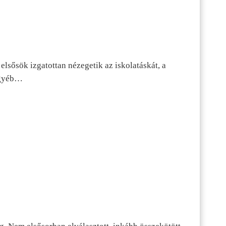
lsősök izgatottan nézegetik az iskolatáskát, a
 egyéb…