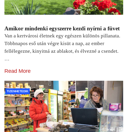
Amikor mindenki egyszerre kezdi nyírni a füvet
Van a kertvárosi életnek egy egészen különös pillanata.
Többnapos eső után végre kisüt a nap, az ember
fellélegezne, kinyitná az ablakot, és élvezné a csendet.
…
Read More
TIZENHETEDIK