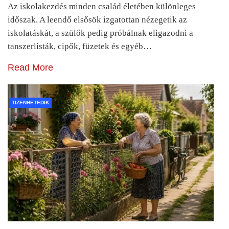
Az iskolakezdés minden család életében különleges
időszak. A leendő elsősök izgatottan nézegetik az
iskolatáskát, a szülők pedig próbálnak eligazodni a
tanszerlisták, cipők, füzetek és egyéb…
Read More
TIZENHETEDIK