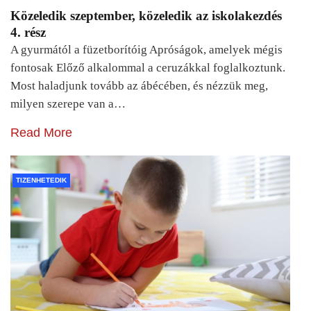
Közeledik szeptember, közeledik az iskolakezdés
4. rész
A gyurmától a füzetborítóig Apróságok, amelyek mégis
fontosak Előző alkalommal a ceruzákkal foglalkoztunk.
Most haladjunk tovább az ábécében, és nézzük meg,
milyen szerepe van a…
Read More
TIZENHETEDIK