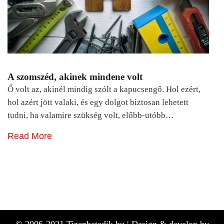
A szomszéd, akinek mindene volt
Ő volt az, akinél mindig szólt a kapucsengő. Hol ezért,
hol azért jött valaki, és egy dolgot biztosan lehetett
tudni, ha valamire szükség volt, előbb-utóbb…
Read More
© 2006-2021 Tizenhetedik.hu |
Design & develop by