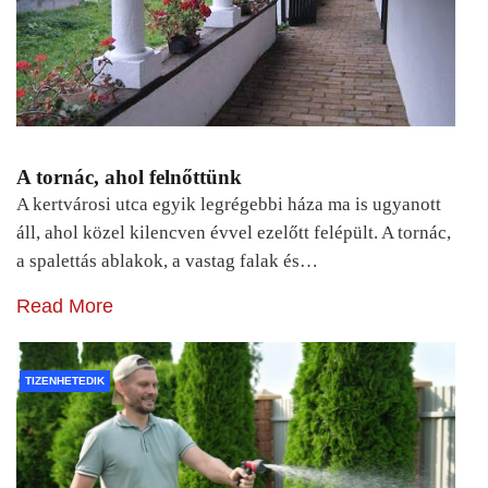
A tornác, ahol felnőttünk
A kertvárosi utca egyik legrégebbi háza ma is ugyanott
áll, ahol közel kilencven évvel ezelőtt felépült. A tornác,
a spalettás ablakok, a vastag falak és…
Read More
TIZENHETEDIK