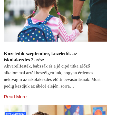
Közeledik szeptember, közeledik az
iskolakezdés 2. rész
Akvarellfesték, babzsák és a jó cipő titka Előző
alkalommal arról beszélgettünk, hogyan érdemes
nekivágni az iskolakezdés előtti bevásárlásnak. Most
pedig kezdjük az ábécé elején, sorra…
Read More
TIZENHETEDIK