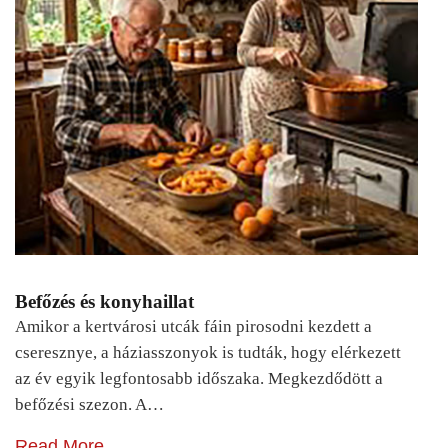
Befőzés és konyhaillat
Amikor a kertvárosi utcák fáin pirosodni kezdett a
cseresznye, a háziasszonyok is tudták, hogy elérkezett
az év egyik legfontosabb időszaka. Megkezdődött a
befőzési szezon. A…
Read More