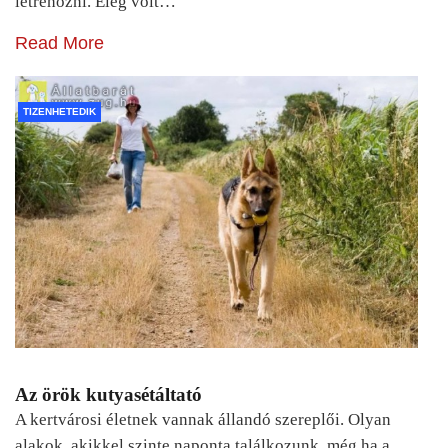
létrehozni. Elég volt…
Read More
TIZENHETEDIK
Az örök kutyasétáltató
A kertvárosi életnek vannak állandó szereplői. Olyan
alakok, akikkel szinte naponta találkozunk, még ha a