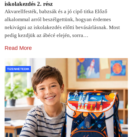
iskolakezdés 2. rész
Akvarellfesték, babzsák és a jó cipő titka Előző
alkalommal arról beszélgettünk, hogyan érdemes
nekivágni az iskolakezdés előtti bevásárlásnak. Most
pedig kezdjük az ábécé elején, sorra…
Read More
TIZENHETEDIK