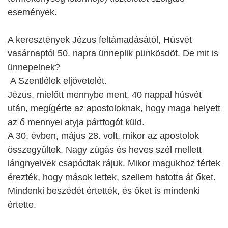
események.
A keresztények Jézus feltámadásától, Húsvét
vasárnaptól 50. napra ünneplik pünkösdöt. De mit is
ünnepelnek?
A Szentlélek eljövetelét.
Jézus, mielőtt mennybe ment, 40 nappal húsvét
után, megígérte az apostoloknak, hogy maga helyett
az ő mennyei atyja pártfogót küld.
A 30. évben, május 28. volt, mikor az apostolok
összegyűltek. Nagy zúgás és heves szél mellett
lángnyelvek csapódtak rájuk. Mikor magukhoz tértek
érezték, hogy mások lettek, szellem hatotta át őket.
Mindenki beszédét értették, és őket is mindenki
értette.