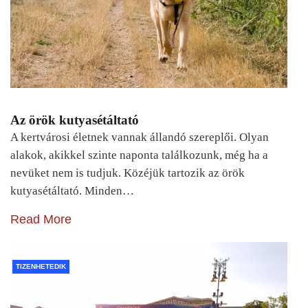
Az örök kutyasétáltató
A kertvárosi életnek vannak állandó szereplői. Olyan
alakok, akikkel szinte naponta találkozunk, még ha a
nevüket nem is tudjuk. Közéjük tartozik az örök
kutyasétáltató. Minden…
Read More
TIZENHETEDIK