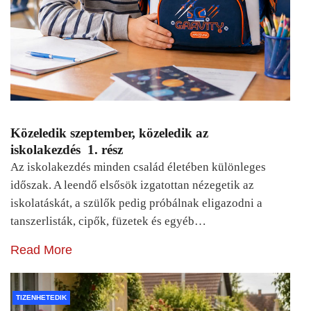
Közeledik szeptember, közeledik az
iskolakezdés 1. rész
Az iskolakezdés minden család életében különleges
időszak. A leendő elsősök izgatottan nézegetik az
iskolatáskát, a szülők pedig próbálnak eligazodni a
tanszerlisták, cipők, füzetek és egyéb…
Read More
TIZENHETEDIK