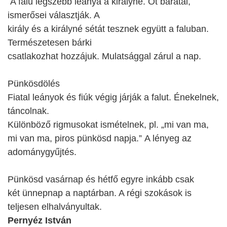
A falu legszebb leánya a királyné. Őt barátai,
ismerősei választják. A
király és a királyné sétát tesznek együtt a faluban.
Természetesen bárki
csatlakozhat hozzájuk. Mulatsággal zárul a nap.
Pünkösdölés
Fiatal leányok és fiúk végig járják a falut. Énekelnek,
táncolnak.
Különböző rigmusokat ismételnek, pl. „mi van ma,
mi van ma, piros pünkösd napja.” A lényeg az
adománygyűjtés.
Pünkösd vasárnap és hétfő egyre inkább csak
két ünnepnap a naptárban. A régi szokások is
teljesen elhalványultak.
Pernyéz István