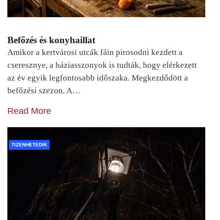
Befőzés és konyhaillat
Amikor a kertvárosi utcák fáin pirosodni kezdett a
cseresznye, a háziasszonyok is tudták, hogy elérkezett
az év egyik legfontosabb időszaka. Megkezdődött a
befőzési szezon. A…
Read More
TIZENHETEDIK