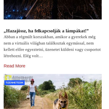
„Hazajössz, ha felkapcsolják a lámpákat!”
Abban a régmúlt korszakban, amikor a gyerekek még
nem a virtuális világban találkoztak egymással, nem
kellett előre egyeztetni, üzenetet küldeni vagy csoportot
létrehozni. Elég volt…
Read More
TIZENHETEDIK