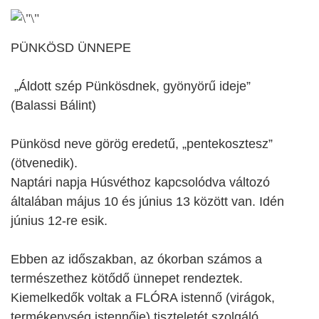
PÜNKÖSD ÜNNEPE
„Áldott szép Pünkösdnek, gyönyörű ideje”
(Balassi Bálint)
Pünkösd neve görög eredetű, „pentekosztesz”
(ötvenedik).
Naptári napja Húsvéthoz kapcsolódva változó
általában május 10 és június 13 között van. Idén
június 12-re esik.
Ebben az időszakban, az ókorban számos a
természethez kötődő ünnepet rendeztek.
Kiemelkedők voltak a FLÓRA istennő (virágok,
termékenység istennője) tiszteletét szolgáló