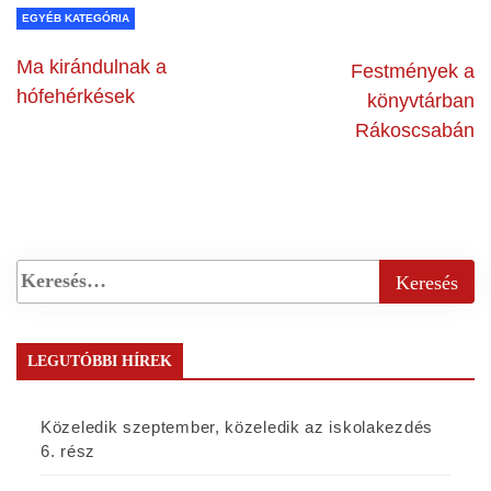
EGYÉB KATEGÓRIA
Ma kirándulnak a
Festmények a
hófehérkések
könyvtárban
Rákoscsabán
LEGUTÓBBI HÍREK
Közeledik szeptember, közeledik az iskolakezdés
6. rész