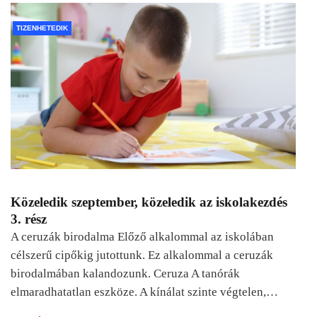
TIZENHETEDIK
Közeledik szeptember, közeledik az iskolakezdés
3. rész
A ceruzák birodalma Előző alkalommal az iskolában
célszerű cipőkig jutottunk. Ez alkalommal a ceruzák
birodalmában kalandozunk. Ceruza A tanórák
elmaradhatatlan eszköze. A kínálat szinte végtelen,…