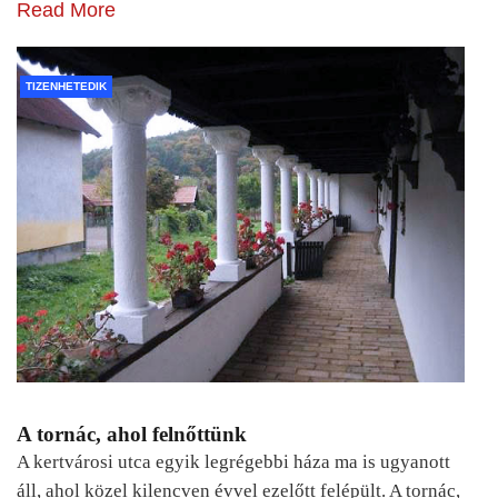
Read More
TIZENHETEDIK
A tornác, ahol felnőttünk
A kertvárosi utca egyik legrégebbi háza ma is ugyanott
áll, ahol közel kilencven évvel ezelőtt felépült. A tornác,