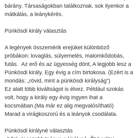
bárány. Társaságokban találkoznak, sok ilyenkor a
mátkálás, a leánykérés.
Pünkösdi király választás
A legények összemérik erejüket különböző
próbákon: lovaglás, súlyemelés, malomkődobás,
futás. Az erő és az ügyesség dönt, A legjobb lesz a
Pünkösdi király. Egy évig a cím birtokosa. (Ezért is a
mondás: „rövid, mint a pünkösdi királyság”)
Ez alatt több kiváltságot is élvez. Például szokás
volt, hogy a király egy évig ingyen ihat a
kocsmában.(Ma már ez alig megvalósítható)
Marad a virágkoszorú és a leányok csodálata.
Pünkösdi királyné választás