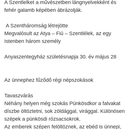
A Szentlelket a művészetben lángnyelvekként és
fehér galamb képében ábrázolják.
A Szentháromság létrejötte
Megvalósult az Atya – Fiú – Szentlélek, az egy
Istenben három személy
Anyaszentegyház születésnapja 30. év május 28
Az ünnephez fűződő régi népszokások
Tavaszvárás
Néhány helyen még szokás Pünkösdkor a falvakat
díszbe öltöztetni, sok zöldággal, virággal. Különösen
szépek a pünkösdi rózsacsokrok.
Az emberek szépen felöltöznek, az ebéd is ünnepi,