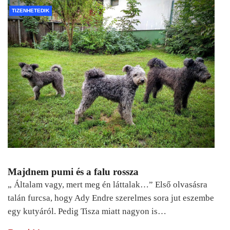
TIZENHETEDIK
Majdnem pumi és a falu rossza
„ Általam vagy, mert meg én láttalak…” Első olvasásra
talán furcsa, hogy Ady Endre szerelmes sora jut eszembe
egy kutyáról. Pedig Tisza miatt nagyon is…