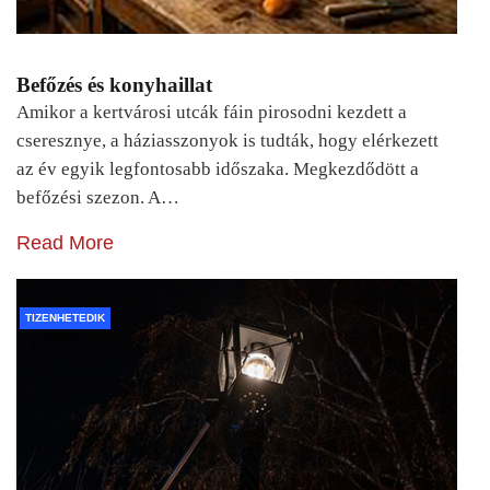
Befőzés és konyhaillat
Amikor a kertvárosi utcák fáin pirosodni kezdett a
cseresznye, a háziasszonyok is tudták, hogy elérkezett
az év egyik legfontosabb időszaka. Megkezdődött a
befőzési szezon. A…
Read More
TIZENHETEDIK