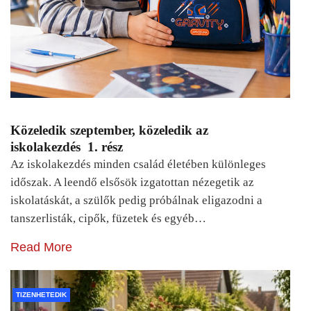
Közeledik szeptember, közeledik az
iskolakezdés 1. rész
Az iskolakezdés minden család életében különleges
időszak. A leendő elsősök izgatottan nézegetik az
iskolatáskát, a szülők pedig próbálnak eligazodni a
tanszerlisták, cipők, füzetek és egyéb…
Read More
TIZENHETEDIK