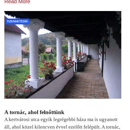
Read More
TIZENHETEDIK
A tornác, ahol felnőttünk
A kertvárosi utca egyik legrégebbi háza ma is ugyanott
áll, ahol közel kilencven évvel ezelőtt felépült. A tornác,