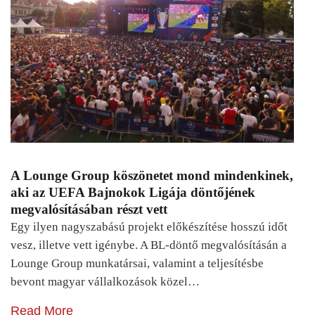
A Lounge Group köszönetet mond mindenkinek,
aki az UEFA Bajnokok Ligája döntőjének
megvalósításában részt vett
Egy ilyen nagyszabású projekt előkészítése hosszú időt
vesz, illetve vett igénybe. A BL-döntő megvalósításán a
Lounge Group munkatársai, valamint a teljesítésbe
bevont magyar vállalkozások közel…
Read More