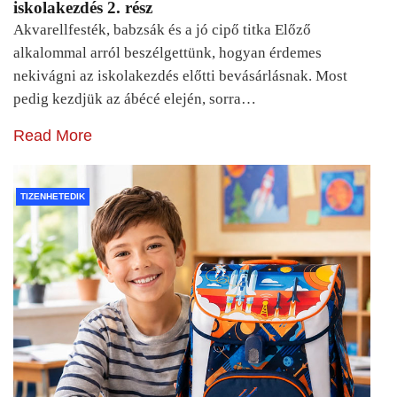
iskolakezdés 2. rész
Akvarellfesték, babzsák és a jó cipő titka Előző
alkalommal arról beszélgettünk, hogyan érdemes
nekivágni az iskolakezdés előtti bevásárlásnak. Most
pedig kezdjük az ábécé elején, sorra…
Read More
TIZENHETEDIK