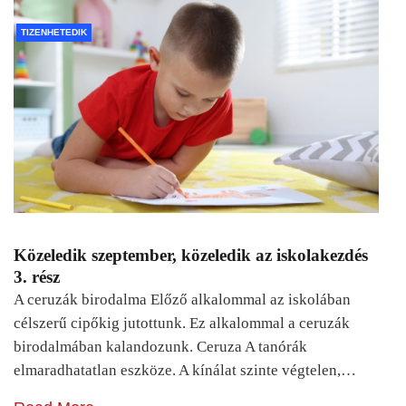
TIZENHETEDIK
Közeledik szeptember, közeledik az iskolakezdés
3. rész
A ceruzák birodalma Előző alkalommal az iskolában
célszerű cipőkig jutottunk. Ez alkalommal a ceruzák
birodalmában kalandozunk. Ceruza A tanórák
elmaradhatatlan eszköze. A kínálat szinte végtelen,…