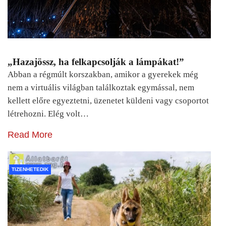
„Hazajössz, ha felkapcsolják a lámpákat!”
Abban a régmúlt korszakban, amikor a gyerekek még
nem a virtuális világban találkoztak egymással, nem
kellett előre egyeztetni, üzenetet küldeni vagy csoportot
létrehozni. Elég volt…
Read More
TIZENHETEDIK