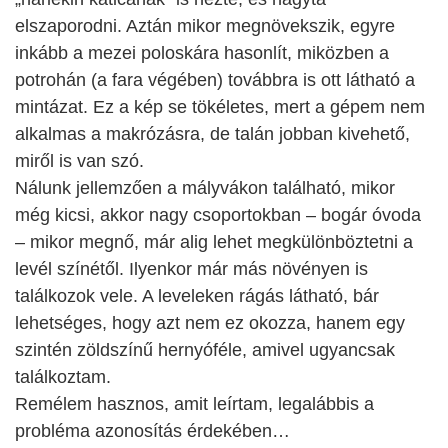
elszaporodni. Aztán mikor megnövekszik, egyre
inkább a mezei poloskára hasonlít, miközben a
potrohán (a fara végében) továbbra is ott látható a
mintázat. Ez a kép se tökéletes, mert a gépem nem
alkalmas a makrózásra, de talán jobban kivehető,
miről is van szó.
Nálunk jellemzően a mályvákon található, mikor
még kicsi, akkor nagy csoportokban – bogár óvoda
– mikor megnő, már alig lehet megkülönböztetni a
levél színétől. Ilyenkor már más növényen is
találkozok vele. A leveleken rágás látható, bár
lehetséges, hogy azt nem ez okozza, hanem egy
szintén zöldszínű hernyóféle, amivel ugyancsak
találkoztam.
Remélem hasznos, amit leírtam, legalábbis a
probléma azonosítás érdekében…