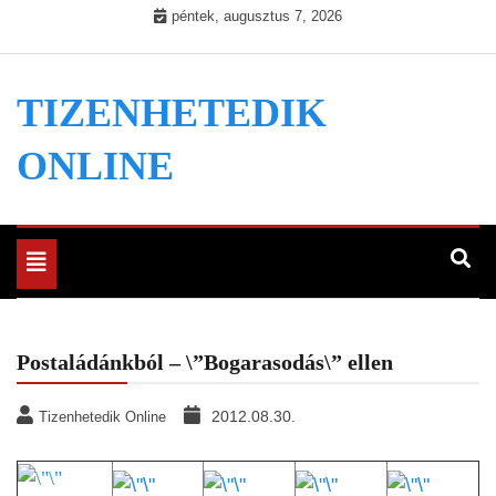
Skip
péntek, augusztus 7, 2026
to
content
TIZENHETEDIK
ONLINE
Toggle
navigation
Postaládánkból – \”Bogarasodás\” ellen
2012.08.30.
Tizenhetedik Online