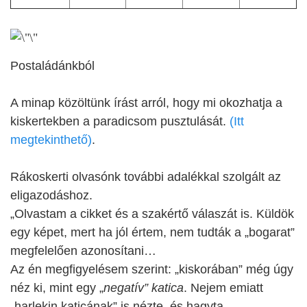
Postaládánkból
A minap közöltünk írást arról, hogy mi okozhatja a
kiskertekben a paradicsom pusztulását.
(Itt
megtekinthető)
.
Rákoskerti olvasónk további adalékkal szolgált az
eligazodáshoz.
„Olvastam a cikket és a szakértő válaszát is. Küldök
egy képet, mert ha jól értem, nem tudták a „bogarat”
megfelelően azonosítani…
Az én megfigyelésem szerint: „kiskorában” még úgy
néz ki, mint egy „
negatív” katica
. Nejem emiatt
„harlekin katicának” is nézte, és hagyta