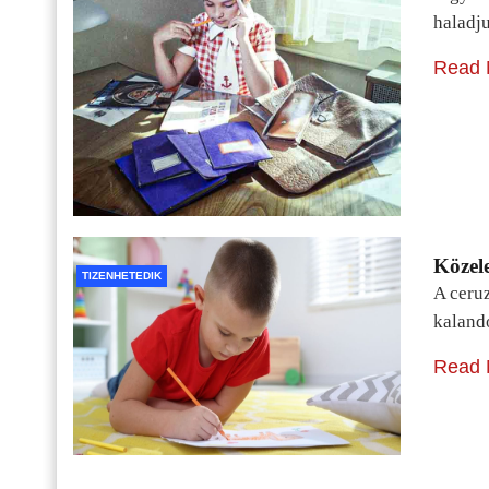
haladj
Read 
Közele
TIZENHETEDIK
A ceru
kaland
Read 