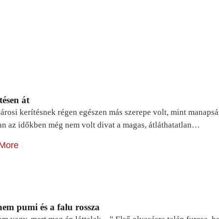
tésen át
árosi kerítésnek régen egészen más szerepe volt, mint manapsá
n az időkben még nem volt divat a magas, átláthatatlan…
More
em pumi és a falu rossza