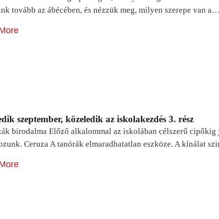
unk tovább az ábécében, és nézzük meg, milyen szerepe van a
More
dik szeptember, közeledik az iskolakezdés 3. rész
zák birodalma Előző alkalommal az iskolában célszerű cipőkig 
ozunk. Ceruza A tanórák elmaradhatatlan eszköze. A kínálat sz
More