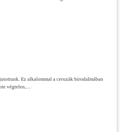
…
jutottunk. Ez alkalommal a ceruzák birodalmában
inte végtelen,…