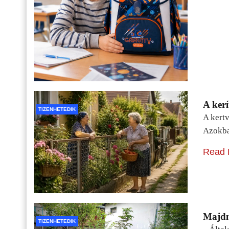
A kerí
TIZENHETEDIK
A kertv
Azokba
Read 
Majdn
TIZENHETEDIK