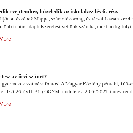
dik szeptember, közeledik az iskolakezdés 6. rész
ljön a táskába? Mappa, számolókorong, és társai Lassan kezd m
n több fontos alapfelszerelést vettünk számba, most pedig foly
More
lesz az őszi szünet?
, gyermekek számára fontos! A Magyar Közlöny pénteki, 103-a
ter 1/2026. (VII. 31.) OGYM rendelete a 2026/2027. tanév rend
More