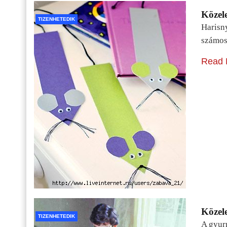
Közele
TIZENHETEDIK
Harisn
számos
Read 
Közele
TIZENHETEDIK
A gyur