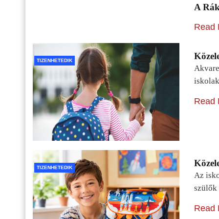
A Rák
Read 
Közele
TIZENHETEDIK
Akvarel
iskolak
Read 
Közele
TIZENHETEDIK
Az isko
szülők 
Read 