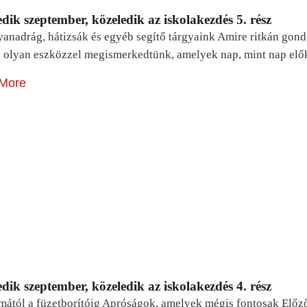
dik szeptember, közeledik az iskolakezdés 5. rész
yanadrág, hátizsák és egyéb segítő tárgyaink Amire ritkán gon
 olyan eszközzel megismerkedtünk, amelyek nap, mint nap elő
More
dik szeptember, közeledik az iskolakezdés 4. rész
mától a füzetborítóig Apróságok, amelyek mégis fontosak Előz