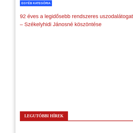
EGYÉB KATEGÓRIA
92 éves a legidősebb rendszeres uszodalátoga
– Székelyhidi Jánosné köszöntése
LEGUTÓBBI HÍREK