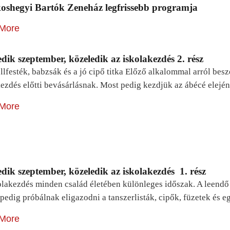
oshegyi Bartók Zeneház legfrissebb programja
More
dik szeptember, közeledik az iskolakezdés 2. rész
lfesték, babzsák és a jó cipő titka Előző alkalommal arról be
ezdés előtti bevásárlásnak. Most pedig kezdjük az ábécé elejé
More
dik szeptember, közeledik az iskolakezdés 1. rész
lakezdés minden család életében különleges időszak. A leendő e
pedig próbálnak eligazodni a tanszerlisták, cipők, füzetek és
More