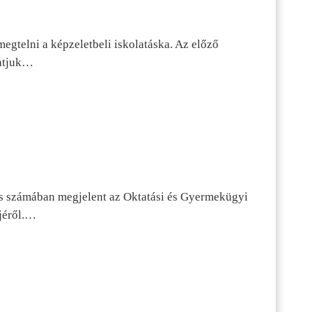
egtelni a képzeletbeli iskolatáska. Az előző
tatjuk…
s számában megjelent az Oktatási és Gyermekügyi
jéről.…