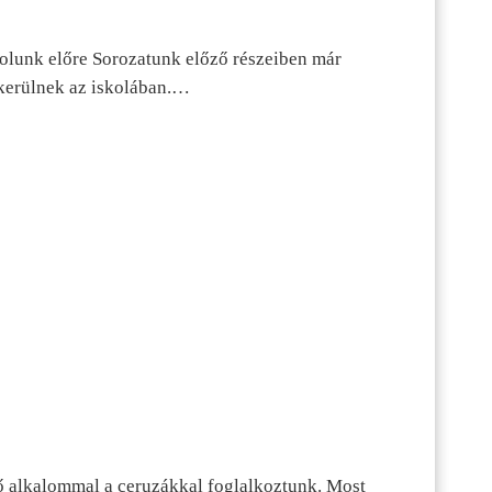
dolunk előre Sorozatunk előző részeiben már
kerülnek az iskolában.…
ő alkalommal a ceruzákkal foglalkoztunk. Most