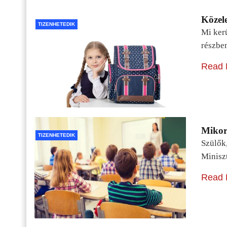
Közele
TIZENHETEDIK
Mi kerü
részbe
Read 
Mikor 
TIZENHETEDIK
Szülők
Minisz
Read 