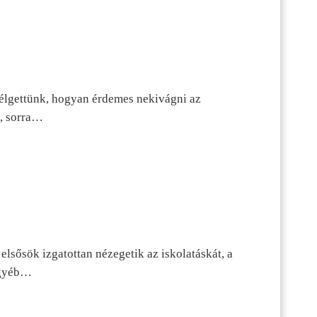
szélgettünk, hogyan érdemes nekivágni az
n, sorra…
lsősök izgatottan nézegetik az iskolatáskát, a
 egyéb…