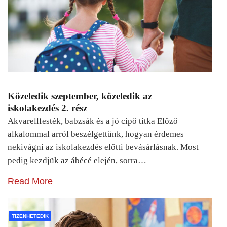
Közeledik szeptember, közeledik az
iskolakezdés 2. rész
Akvarellfesték, babzsák és a jó cipő titka Előző
alkalommal arról beszélgettünk, hogyan érdemes
nekivágni az iskolakezdés előtti bevásárlásnak. Most
pedig kezdjük az ábécé elején, sorra…
Read More
TIZENHETEDIK