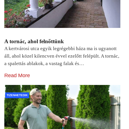
A tornác, ahol felnőttünk
A kertvárosi utca egyik legrégebbi háza ma is ugyanott
áll, ahol közel kilencven évvel ezelőtt felépült. A tornác,
a spalettás ablakok, a vastag falak és…
Read More
TIZENHETEDIK