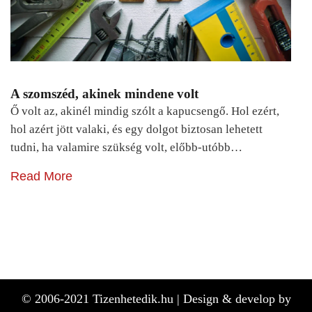
A szomszéd, akinek mindene volt
Ő volt az, akinél mindig szólt a kapucsengő. Hol ezért,
hol azért jött valaki, és egy dolgot biztosan lehetett
tudni, ha valamire szükség volt, előbb-utóbb…
Read More
© 2006-2021 Tizenhetedik.hu |
Design & develop by