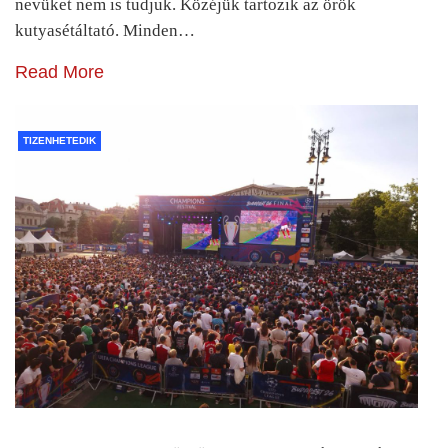
nevüket nem is tudjuk. Közéjük tartozik az örök
kutyasétáltató. Minden…
Read More
TIZENHETEDIK