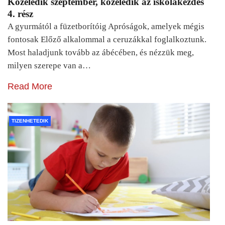
Közeledik szeptember, közeledik az iskolakezdés
4. rész
A gyurmától a füzetborítóig Apróságok, amelyek mégis
fontosak Előző alkalommal a ceruzákkal foglalkoztunk.
Most haladjunk tovább az ábécében, és nézzük meg,
milyen szerepe van a…
Read More
TIZENHETEDIK