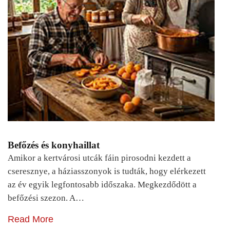
Befőzés és konyhaillat
Amikor a kertvárosi utcák fáin pirosodni kezdett a
cseresznye, a háziasszonyok is tudták, hogy elérkezett
az év egyik legfontosabb időszaka. Megkezdődött a
befőzési szezon. A…
Read More