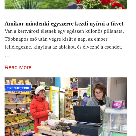
Amikor mindenki egyszerre kezdi nyírni a füvet
Van a kertvárosi életnek egy egészen különös pillanata.
Többnapos eső után végre kisüt a nap, az ember
fellélegezne, kinyitná az ablakot, és élvezné a csendet.
…
Read More
TIZENHETEDIK