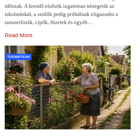
időszak. A leendő elsősök izgatottan nézegetik az
iskolatáskát, a szülők pedig próbálnak eligazodni a
tanszerlisták, cipők, füzetek és egyéb…
Read More
TIZENHETEDIK