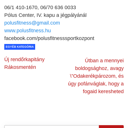
06/1 410-1670, 06/70 636 0033
Pólus Center, IV. kapu a jégpályánál
polusfitness@gmail.com
www.polusfitness.hu
facebook.com/polusfitnesssportkozpont
EGYÉB KATEGÓRIA
Új rendőrkapitány
Útban a mennyei
Rákosmentén
boldogsághoz, avagy
\”Odakerékpározom, és
úgy pofánváglak, hogy a
fogaid keresheted