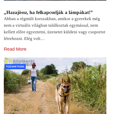
„Hazajössz, ha felkapcsolják a lámpákat!”
Abban a régmúlt korszakban, amikor a gyerekek még
nem a virtuális világban találkoztak egymással, nem
kellett előre egyeztetni, üzenetet küldeni vagy csoportot
létrehozni. Elég volt…
Read More
TIZENHETEDIK