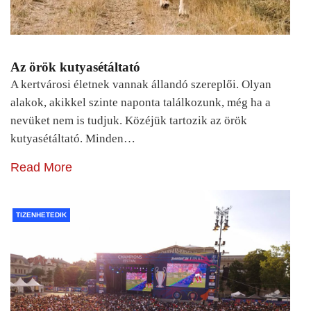
Az örök kutyasétáltató
A kertvárosi életnek vannak állandó szereplői. Olyan
alakok, akikkel szinte naponta találkozunk, még ha a
nevüket nem is tudjuk. Közéjük tartozik az örök
kutyasétáltató. Minden…
Read More
TIZENHETEDIK