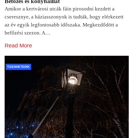
Befőzés és konyhaillat
Amikor a kertvárosi utcák fáin pirosodni kezdett a
cseresznye, a háziasszonyok is tudták, hogy elérkezett
az év egyik legfontosabb időszaka. Megkezdődött a
befőzési szezon. A…
Read More
TIZENHETEDIK