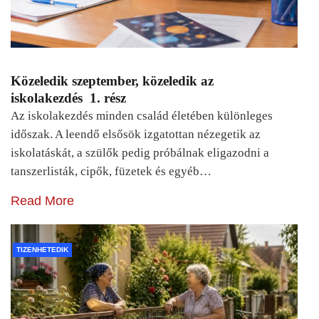
Közeledik szeptember, közeledik az
iskolakezdés 1. rész
Az iskolakezdés minden család életében különleges
időszak. A leendő elsősök izgatottan nézegetik az
iskolatáskát, a szülők pedig próbálnak eligazodni a
tanszerlisták, cipők, füzetek és egyéb…
Read More
TIZENHETEDIK