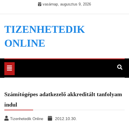
Skip
vasárnap, augusztus 9, 2026
to
content
TIZENHETEDIK
ONLINE
Toggle
navigation
Számítógépes adatkezelő akkreditált tanfolyam
indul
2012.10.30.
Tizenhetedik Online