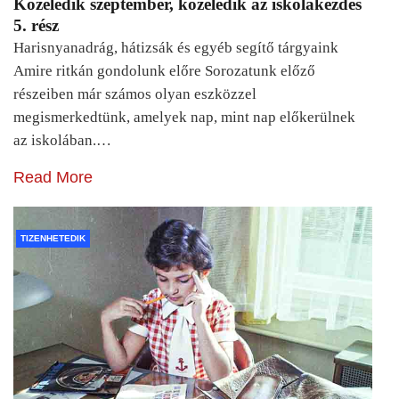
Közeledik szeptember, közeledik az iskolakezdés
5. rész
Harisnyanadrág, hátizsák és egyéb segítő tárgyaink
Amire ritkán gondolunk előre Sorozatunk előző
részeiben már számos olyan eszközzel
megismerkedtünk, amelyek nap, mint nap előkerülnek
az iskolában.…
Read More
TIZENHETEDIK