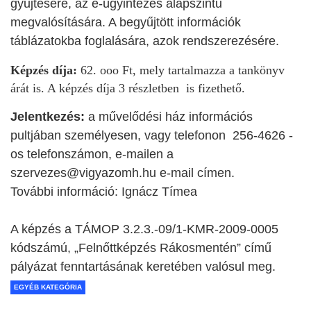
gyűjtésére, az e-ügyintézés alapszintű
megvalósítására. A begyűjtött információk
táblázatokba foglalására, azok rendszerezésére.
Képzés díja:
62. ooo Ft, mely tartalmazza a tankönyv
árát is. A képzés díja 3 részletben is fizethető.
Jelentkezés:
a művelődési ház információs
pultjában személyesen, vagy telefonon 256-4626 -
os telefonszámon, e-mailen a
szervezes@vigyazomh.hu e-mail címen.
További információ: Ignácz Tímea
A képzés a TÁMOP 3.2.3.-09/1-KMR-2009-0005
kódszámú, „Felnőttképzés Rákosmentén” című
pályázat fenntartásának keretében valósul meg.
EGYÉB KATEGÓRIA