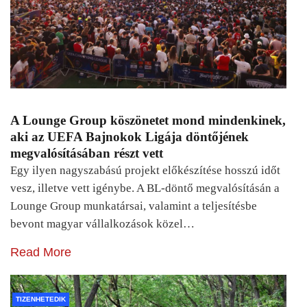
A Lounge Group köszönetet mond mindenkinek,
aki az UEFA Bajnokok Ligája döntőjének
megvalósításában részt vett
Egy ilyen nagyszabású projekt előkészítése hosszú időt
vesz, illetve vett igénybe. A BL-döntő megvalósításán a
Lounge Group munkatársai, valamint a teljesítésbe
bevont magyar vállalkozások közel…
Read More
TIZENHETEDIK