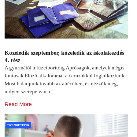
Közeledik szeptember, közeledik az iskolakezdés
4. rész
A gyurmától a füzetborítóig Apróságok, amelyek mégis
fontosak Előző alkalommal a ceruzákkal foglalkoztunk.
Most haladjunk tovább az ábécében, és nézzük meg,
milyen szerepe van a…
Read More
TIZENHETEDIK