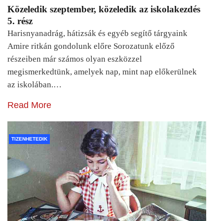
Közeledik szeptember, közeledik az iskolakezdés
5. rész
Harisnyanadrág, hátizsák és egyéb segítő tárgyaink
Amire ritkán gondolunk előre Sorozatunk előző
részeiben már számos olyan eszközzel
megismerkedtünk, amelyek nap, mint nap előkerülnek
az iskolában.…
Read More
TIZENHETEDIK