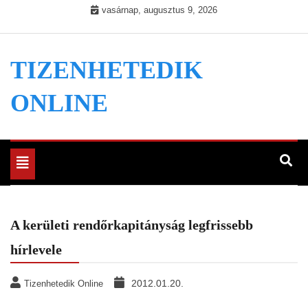
Skip
vasárnap, augusztus 9, 2026
to
content
TIZENHETEDIK
ONLINE
Toggle
navigation
A kerületi rendőrkapitányság legfrissebb
hírlevele
2012.01.20.
Tizenhetedik Online