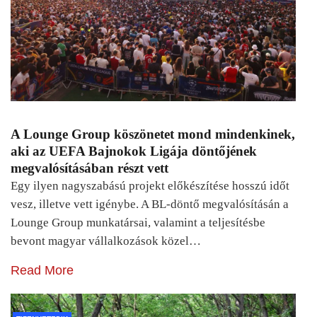
A Lounge Group köszönetet mond mindenkinek,
aki az UEFA Bajnokok Ligája döntőjének
megvalósításában részt vett
Egy ilyen nagyszabású projekt előkészítése hosszú időt
vesz, illetve vett igénybe. A BL-döntő megvalósításán a
Lounge Group munkatársai, valamint a teljesítésbe
bevont magyar vállalkozások közel…
Read More