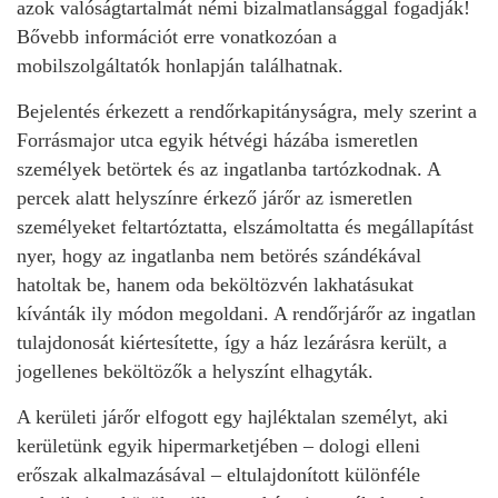
azok valóságtartalmát némi bizalmatlansággal fogadják!
Bővebb információt erre vonatkozóan a
mobilszolgáltatók honlapján találhatnak.
Bejelentés érkezett a rendőrkapitányságra, mely szerint a
Forrásmajor utca egyik hétvégi házába ismeretlen
személyek betörtek és az ingatlanba tartózkodnak. A
percek alatt helyszínre érkező járőr az ismeretlen
személyeket feltartóztatta, elszámoltatta és megállapítást
nyer, hogy az ingatlanba nem betörés szándékával
hatoltak be, hanem oda beköltözvén lakhatásukat
kívánták ily módon megoldani. A rendőrjárőr az ingatlan
tulajdonosát kiértesítette, így a ház lezárásra került, a
jogellenes beköltözők a helyszínt elhagyták.
A kerületi járőr elfogott egy hajléktalan személyt, aki
kerületünk egyik hipermarketjében – dologi elleni
erőszak alkalmazásával – eltulajdonított különféle