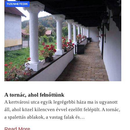
TIZENHETEDIK
A tornác, ahol felnőttünk
A kertvárosi utca egyik legrégebbi háza ma is ugyanott
áll, ahol közel kilencven évvel ezelőtt felépült. A tornác,
a spalettás ablakok, a vastag falak és…
Read More