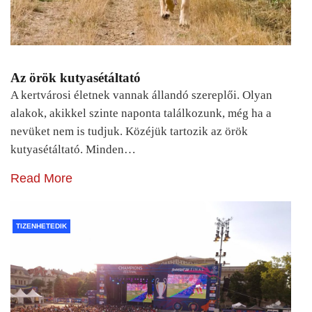
Az örök kutyasétáltató
A kertvárosi életnek vannak állandó szereplői. Olyan
alakok, akikkel szinte naponta találkozunk, még ha a
nevüket nem is tudjuk. Közéjük tartozik az örök
kutyasétáltató. Minden…
Read More
TIZENHETEDIK