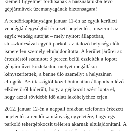
kiemelt figyelmet fordítsanak a használatukba lévő
gépjárművek üzemanyagának biztonságára!
A rendőrkapitányságra január 11-én az egyik kerületi
vendéglátóegységből érkezett bejelentés, miszerint az
egyik vendég autóját – mely nyitott állapotban,
slusszkulcsával együtt parkolt az italozó helyiség előtt –
ismeretlen személy eltulajdonította. A kerület járőrei az
értesítéstől számított 3 percen belül észlelték a lopott
gépjárművet közlekedni, melyet megállásra
kényszerítettek, a benne ülő személyt a helyszínen
elfogták. Az ittasságtól közel öntudatlan állapotban lévő
elkövetőről kiderült, hogy a gépkocsit azért lopta el,
hogy azzal rövidebb idő alatt lakóhelyéhez érjen.
2012. január 12-én a nappali órákban telefonon érkezett
bejelentés a rendőrkapitányság ügyeletére, hogy egy
parkoló tehergépkocsit tréleren akarnak eltulajdonítani. A