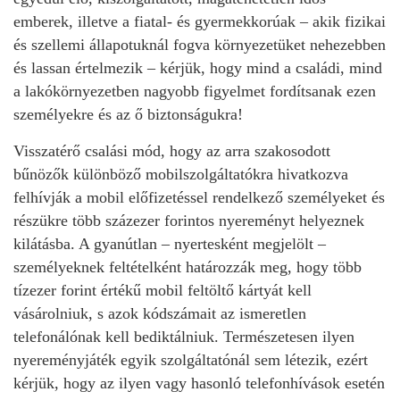
emberek, illetve a fiatal- és gyermekkorúak – akik fizikai
és szellemi állapotuknál fogva környezetüket nehezebben
és lassan értelmezik – kérjük, hogy mind a családi, mind
a lakókörnyezetben nagyobb figyelmet fordítsanak ezen
személyekre és az ő biztonságukra!
Visszatérő csalási mód, hogy az arra szakosodott
bűnözők különböző mobilszolgáltatókra hivatkozva
felhívják a mobil előfizetéssel rendelkező személyeket és
részükre több százezer forintos nyereményt helyeznek
kilátásba. A gyanútlan – nyertesként megjelölt –
személyeknek feltételként határozzák meg, hogy több
tízezer forint értékű mobil feltöltő kártyát kell
vásárolniuk, s azok kódszámait az ismeretlen
telefonálónak kell bediktálniuk. Természetesen ilyen
nyereményjáték egyik szolgáltatónál sem létezik, ezért
kérjük, hogy az ilyen vagy hasonló telefonhívások esetén