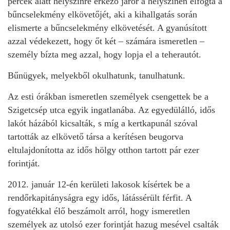
percek alatt helyszínre érkező járőr a helyszínen elfogta a
bűncselekmény elkövetőjét, aki a kihallgatás során
elismerte a bűncselekmény elkövetését. A gyanúsított
azzal védekezett, hogy őt két – számára ismeretlen –
személy bízta meg azzal, hogy lopja el a teherautót.
Bűnügyek, melyekből okulhatunk, tanulhatunk.
Az esti órákban ismeretlen személyek csengettek be a
Szigetcsép utca egyik ingatlanába. Az egyedülálló, idős
lakót házából kicsalták, s míg a kertkapunál szóval
tartották az elkövető társa a kerítésen beugorva
eltulajdonította az idős hölgy otthon tartott pár ezer
forintját.
2012. január 12-én kerületi lakosok kísértek be a
rendőrkapitányságra egy idős, látássérült férfit. A
fogyatékkal élő beszámolt arról, hogy ismeretlen
személyek az utolsó ezer forintját hazug mesével csalták