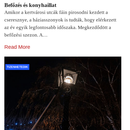
Befőzés és konyhaillat
Amikor a kertvárosi utcák fáin pirosodni kezdett a
cseresznye, a háziasszonyok is tudták, hogy elérkezett
az év egyik legfontosabb időszaka. Megkezdődött a
befőzési szezon. A…
Read More
TIZENHETEDIK