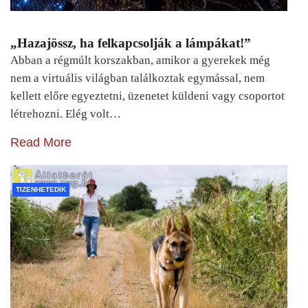
„Hazajössz, ha felkapcsolják a lámpákat!”
Abban a régmúlt korszakban, amikor a gyerekek még
nem a virtuális világban találkoztak egymással, nem
kellett előre egyeztetni, üzenetet küldeni vagy csoportot
létrehozni. Elég volt…
Read More
TIZENHETEDIK