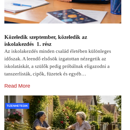
Közeledik szeptember, közeledik az
iskolakezdés 1. rész
Az iskolakezdés minden család életében különleges
időszak. A leendő elsősök izgatottan nézegetik az
iskolatáskát, a szülők pedig próbálnak eligazodni a
tanszerlisták, cipők, füzetek és egyéb…
Read More
TIZENHETEDIK