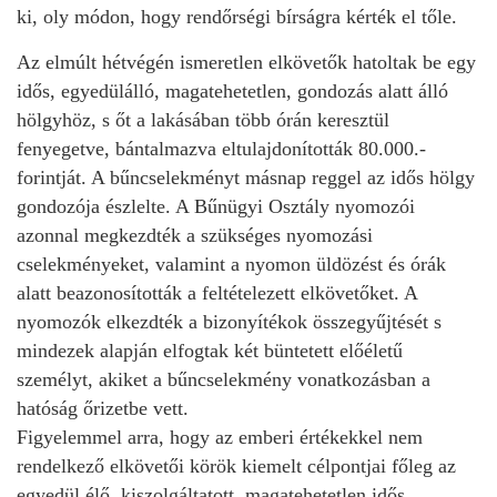
ki, oly módon, hogy rendőrségi bírságra kérték el tőle.
Az elmúlt hétvégén ismeretlen elkövetők hatoltak be egy
idős, egyedülálló, magatehetetlen, gondozás alatt álló
hölgyhöz, s őt a lakásában több órán keresztül
fenyegetve, bántalmazva eltulajdonították 80.000.-
forintját. A bűncselekményt másnap reggel az idős hölgy
gondozója észlelte. A Bűnügyi Osztály nyomozói
azonnal megkezdték a szükséges nyomozási
cselekményeket, valamint a nyomon üldözést és órák
alatt beazonosították a feltételezett elkövetőket. A
nyomozók elkezdték a bizonyítékok összegyűjtését s
mindezek alapján elfogtak két büntetett előéletű
személyt, akiket a bűncselekmény vonatkozásban a
hatóság őrizetbe vett.
Figyelemmel arra, hogy az emberi értékekkel nem
rendelkező elkövetői körök kiemelt célpontjai főleg az
egyedül élő, kiszolgáltatott, magatehetetlen idős