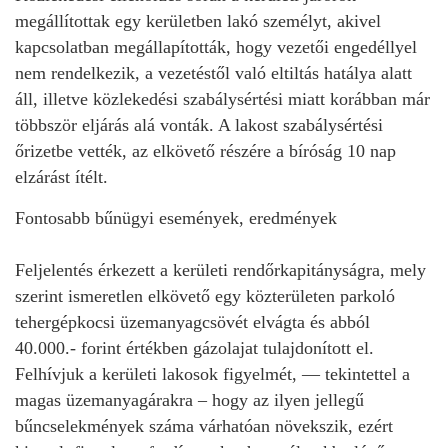
megállítottak egy kerületben lakó személyt, akivel
kapcsolatban megállapították, hogy vezetői engedéllyel
nem rendelkezik, a vezetéstől való eltiltás hatálya alatt
áll, illetve közlekedési szabálysértési miatt korábban már
többször eljárás alá vonták. A lakost szabálysértési
őrizetbe vették, az elkövető részére a bíróság 10 nap
elzárást ítélt.
Fontosabb bűnügyi események, eredmények
Feljelentés érkezett a kerületi rendőrkapitányságra, mely
szerint ismeretlen elkövető egy közterületen parkoló
tehergépkocsi üzemanyagcsövét elvágta és abból
40.000.- forint értékben gázolajat tulajdonított el.
Felhívjuk a kerületi lakosok figyelmét, — tekintettel a
magas üzemanyagárakra – hogy az ilyen jellegű
bűncselekmények száma várhatóan növekszik, ezért