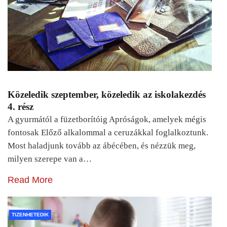
Közeledik szeptember, közeledik az iskolakezdés
4. rész
A gyurmától a füzetborítóig Apróságok, amelyek mégis
fontosak Előző alkalommal a ceruzákkal foglalkoztunk.
Most haladjunk tovább az ábécében, és nézzük meg,
milyen szerepe van a…
Read More
TIZENHETEDIK