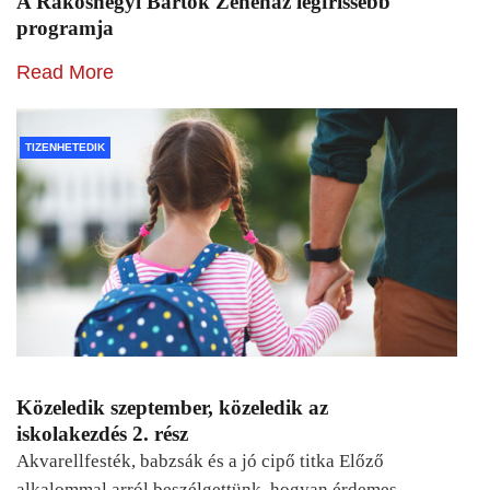
A Rákoshegyi Bartók Zeneház legfrissebb
programja
Read More
TIZENHETEDIK
Közeledik szeptember, közeledik az
iskolakezdés 2. rész
Akvarellfesték, babzsák és a jó cipő titka Előző
alkalommal arról beszélgettünk, hogyan érdemes