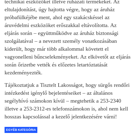
technikai eszközöket illetve ruházati termékeket. Az
eltulajdonítást, úgy hajtotta végre, hogy az áruház
próbafülkéjébe ment, ahol egy szakácskéssel az
áruvédelmi eszközöket erőszakkal eltávolította. Az
eljárás során – együttműködve az áruház biztonsági
szolgálatával – a nevezett személy vonatkozásában
kiderült, hogy már több alkalommal követett el
vagyonelleni bűncselekményeket. Az elkövetőt az eljárás
során őrizetbe vették és előzetes letartóztatását
kezdeményezték.
Tájékoztatjuk a Tisztelt Lakosságot, hogy sürgős rendőri
intézkedést igénylő bejelentéseiket – az általános
segélyhívó számokon kívül – megtehetik a 253-2340
illetve a 253-2312-es telefonszámokon is, ahol nem kell
hosszas kapcsolással a kezelő jelentkezésére várni!
EGYÉB KATEGÓRIA