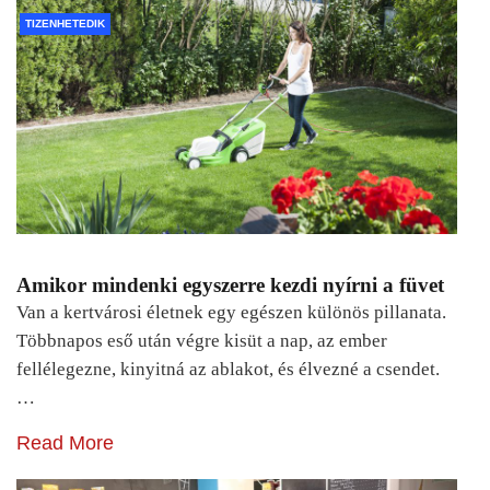
TIZENHETEDIK
Amikor mindenki egyszerre kezdi nyírni a füvet
Van a kertvárosi életnek egy egészen különös pillanata.
Többnapos eső után végre kisüt a nap, az ember
fellélegezne, kinyitná az ablakot, és élvezné a csendet.
…
Read More