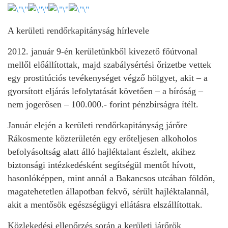
A kerületi rendőrkapitányság hírlevele
2012. január 9-én kerületünkből kivezető főútvonal
mellől előállítottak, majd szabálysértési őrizetbe vettek
egy prostitúciós tevékenységet végző hölgyet, akit – a
gyorsított eljárás lefolytatását követően – a bíróság –
nem jogerősen – 100.000.- forint pénzbírságra ítélt.
Január elején a kerületi rendőrkapitányság járőre
Rákosmente közterületén egy erőteljesen alkoholos
befolyásoltság alatt álló hajléktalant észlelt, akihez
biztonsági intézkedésként segítségül mentőt hívott,
hasonlóképpen, mint annál a Bakancsos utcában földön,
magatehetetlen állapotban fekvő, sérült hajléktalannál,
akit a mentősök egészségügyi ellátásra elszállítottak.
Közlekedési ellenőrzés során a kerületi járőrök