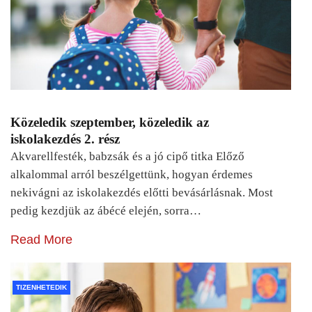
Közeledik szeptember, közeledik az
iskolakezdés 2. rész
Akvarellfesték, babzsák és a jó cipő titka Előző
alkalommal arról beszélgettünk, hogyan érdemes
nekivágni az iskolakezdés előtti bevásárlásnak. Most
pedig kezdjük az ábécé elején, sorra…
Read More
TIZENHETEDIK