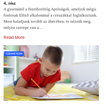
4. rész
A gyurmától a füzetborítóig Apróságok, amelyek mégis
fontosak Előző alkalommal a ceruzákkal foglalkoztunk.
Most haladjunk tovább az ábécében, és nézzük meg,
milyen szerepe van a…
Read More
TIZENHETEDIK