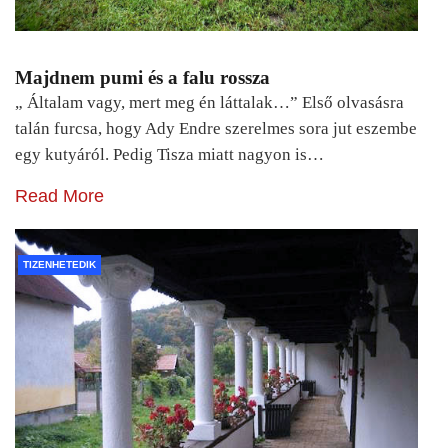
Majdnem pumi és a falu rossza
„ Általam vagy, mert meg én láttalak…” Első olvasásra
talán furcsa, hogy Ady Endre szerelmes sora jut eszembe
egy kutyáról. Pedig Tisza miatt nagyon is…
Read More
TIZENHETEDIK