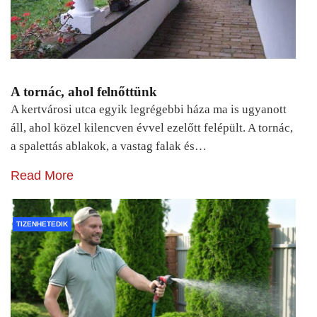
A tornác, ahol felnőttünk
A kertvárosi utca egyik legrégebbi háza ma is ugyanott
áll, ahol közel kilencven évvel ezelőtt felépült. A tornác,
a spalettás ablakok, a vastag falak és…
Read More
TIZENHETEDIK