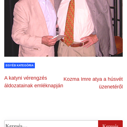
EGYÉB KATEGÓRIA
A katyni vérengzés
Kozma Imre atya a húsvét
áldozatainak emléknapján
üzenetéről