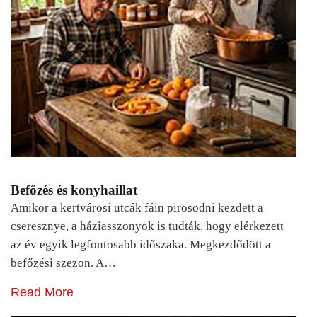
Befőzés és konyhaillat
Amikor a kertvárosi utcák fáin pirosodni kezdett a
cseresznye, a háziasszonyok is tudták, hogy elérkezett
az év egyik legfontosabb időszaka. Megkezdődött a
befőzési szezon. A…
Read More