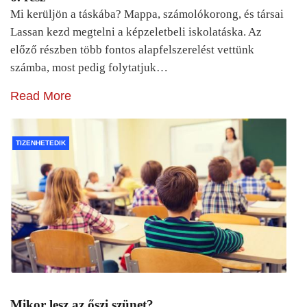
Mi kerüljön a táskába? Mappa, számolókorong, és társai
Lassan kezd megtelni a képzeletbeli iskolatáska. Az
előző részben több fontos alapfelszerelést vettünk
számba, most pedig folytatjuk…
Read More
TIZENHETEDIK
Mikor lesz az őszi szünet?