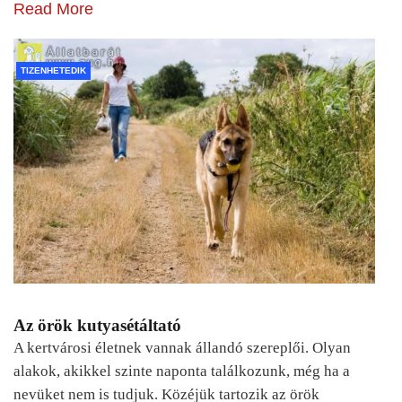
Read More
TIZENHETEDIK
Az örök kutyasétáltató
A kertvárosi életnek vannak állandó szereplői. Olyan
alakok, akikkel szinte naponta találkozunk, még ha a
nevüket nem is tudjuk. Közéjük tartozik az örök