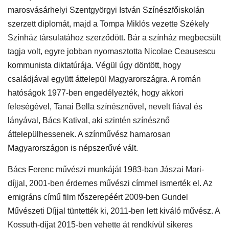
marosvásárhelyi Szentgyörgyi István Színészfőiskolán
szerzett diplomát, majd a Tompa Miklós vezette Székely
Színház társulatához szerződött. Bár a színház megbecsült
tagja volt, egyre jobban nyomasztotta Nicolae Ceausescu
kommunista diktatúrája. Végül úgy döntött, hogy
családjával együtt áttelepül Magyarországra. A román
hatóságok 1977-ben engedélyezték, hogy akkori
feleségével, Tanai Bella színésznővel, nevelt fiával és
lányával, Bács Katival, aki szintén színésznő
áttelepülhessenek. A színművész hamarosan
Magyarországon is népszerűvé vált.
Bács Ferenc művészi munkáját 1983-ban Jászai Mari-
díjjal, 2001-ben érdemes művészi címmel ismerték el. Az
emigráns című film főszerepéért 2009-ben Gundel
Művészeti Díjjal tüntették ki, 2011-ben lett kiváló művész. A
Kossuth-díjat 2015-ben vehette át rendkívül sikeres