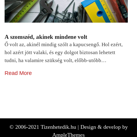
A szomszéd, akinek mindene volt
Ő volt az, akinél mindig szólt a kapucsengő. Hol ezért,
hol azért jött valaki, és egy dolgot biztosan lehetett
tudni, ha valamire szükség volt, előbb-utóbb…
Read More
© 2006-2021 Tizenhetedik.hu |
Design & develop by
AmpleThemes