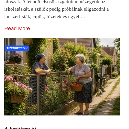
időszak. A leendő elsősök izgatottan nézegetik az
iskolatáskát, a szülők pedig próbálnak eligazodni a
tanszerlisták, cipők, füzetek és egyéb…
Read More
TIZENHETEDIK
A kerítésen át