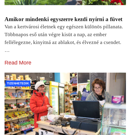
Amikor mindenki egyszerre kezdi nyírni a füvet
Van a kertvárosi életnek egy egészen különös pillanata.
Többnapos eső után végre kisüt a nap, az ember
fellélegezne, kinyitná az ablakot, és élvezné a csendet.
…
Read More
TIZENHETEDIK