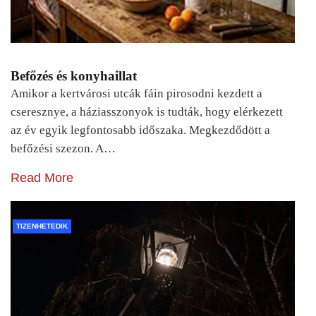
Befőzés és konyhaillat
Amikor a kertvárosi utcák fáin pirosodni kezdett a
cseresznye, a háziasszonyok is tudták, hogy elérkezett
az év egyik legfontosabb időszaka. Megkezdődött a
befőzési szezon. A…
Read More
TIZENHETEDIK