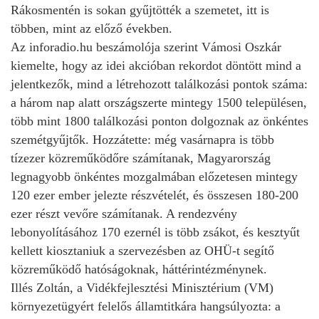
Rákosmentén is sokan gyűjtötték a szemetet, itt is
többen, mint az előző években.
Az inforadio.hu beszámolója szerint Vámosi Oszkár
kiemelte, hogy az idei akcióban rekordot döntött mind a
jelentkezők, mind a létrehozott találkozási pontok száma:
a három nap alatt országszerte mintegy 1500 településen,
több mint 1800 találkozási ponton dolgoznak az önkéntes
szemétgyűjtők. Hozzátette: még vasárnapra is több
tízezer közreműködőre számítanak, Magyarország
legnagyobb önkéntes mozgalmában előzetesen mintegy
120 ezer ember jelezte részvételét, és összesen 180-200
ezer részt vevőre számítanak. A rendezvény
lebonyolításához 170 ezernél is több zsákot, és kesztyűt
kellett kiosztaniuk a szervezésben az OHÜ-t segítő
közreműködő hatóságoknak, háttérintézménynek.
Illés Zoltán, a Vidékfejlesztési Minisztérium (VM)
környezetügyért felelős államtitkára hangsúlyozta: a