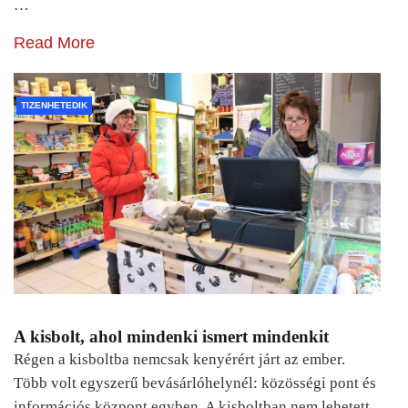
…
Read More
TIZENHETEDIK
A kisbolt, ahol mindenki ismert mindenkit
Régen a kisboltba nemcsak kenyérért járt az ember.
Több volt egyszerű bevásárlóhelynél: közösségi pont és
információs központ egyben. A kisboltban nem lehetett