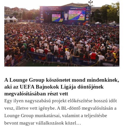
A Lounge Group köszönetet mond mindenkinek,
aki az UEFA Bajnokok Ligája döntőjének
megvalósításában részt vett
Egy ilyen nagyszabású projekt előkészítése hosszú időt
vesz, illetve vett igénybe. A BL-döntő megvalósításán a
Lounge Group munkatársai, valamint a teljesítésbe
bevont magyar vállalkozások közel…