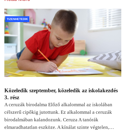
TIZENHETEDIK
Közeledik szeptember, közeledik az iskolakezdés
3. rész
A ceruzák birodalma Előző alkalommal az iskolában
célszerű cipőkig jutottunk. Ez alkalommal a ceruzák
birodalmában kalandozunk. Ceruza A tanórák
elmaradhatatlan eszköze. A kínálat szinte végtelen,…