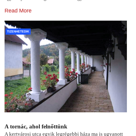
Read More
TIZENHETEDIK
A tornác, ahol felnőttünk
A kertvárosi utca egyik legrégebbi háza ma is ugyanott