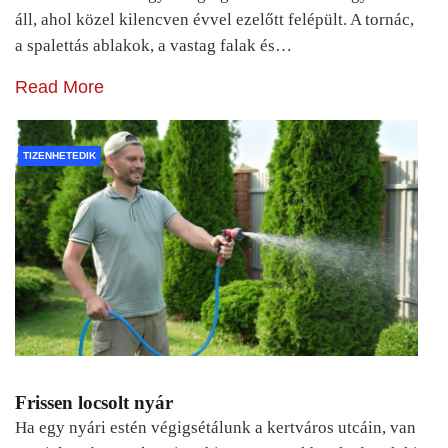
áll, ahol közel kilencven évvel ezelőtt felépült. A tornác,
a spalettás ablakok, a vastag falak és…
Read More
TIZENHETEDIK
Frissen locsolt nyár
Ha egy nyári estén végigsétálunk a kertváros utcáin, van