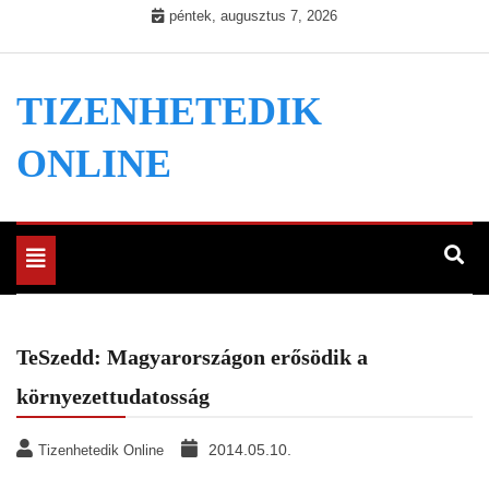
Skip
péntek, augusztus 7, 2026
to
content
TIZENHETEDIK
ONLINE
Toggle
navigation
TeSzedd: Magyarországon erősödik a
környezettudatosság
2014.05.10.
Tizenhetedik Online