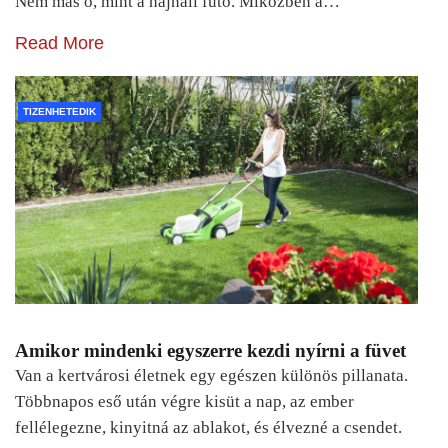
Nem más ő, mint a hajnali futó. Miközben a…
Read More
TIZENHETEDIK
Amikor mindenki egyszerre kezdi nyírni a füvet
Van a kertvárosi életnek egy egészen különös pillanata.
Többnapos eső után végre kisüt a nap, az ember
fellélegezne, kinyitná az ablakot, és élvezné a csendet.