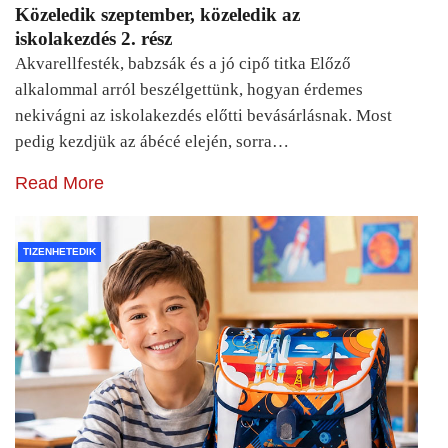
Közeledik szeptember, közeledik az
iskolakezdés 2. rész
Akvarellfesték, babzsák és a jó cipő titka Előző
alkalommal arról beszélgettünk, hogyan érdemes
nekivágni az iskolakezdés előtti bevásárlásnak. Most
pedig kezdjük az ábécé elején, sorra…
Read More
TIZENHETEDIK