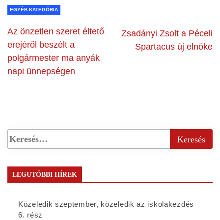
EGYÉB KATEGÓRIA
Az önzetlen szeret éltető
Zsadányi Zsolt a Péceli
erejéről beszélt a
Spartacus új elnöke
polgármester ma anyák
napi ünnepségen
LEGUTÓBBI HÍREK
Közeledik szeptember, közeledik az iskolakezdés
6. rész