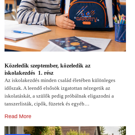
Közeledik szeptember, közeledik az
iskolakezdés 1. rész
Az iskolakezdés minden család életében különleges
időszak. A leendő elsősök izgatottan nézegetik az
iskolatáskát, a szülők pedig próbálnak eligazodni a
tanszerlisták, cipők, füzetek és egyéb…
Read More