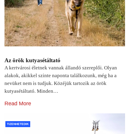
Az örök kutyasétáltató
A kertvárosi életnek vannak állandó szereplői. Olyan
alakok, akikkel szinte naponta találkozunk, még ha a
nevüket nem is tudjuk. Közéjük tartozik az örök
kutyasétáltató. Minden…
Read More
TIZENHETEDIK