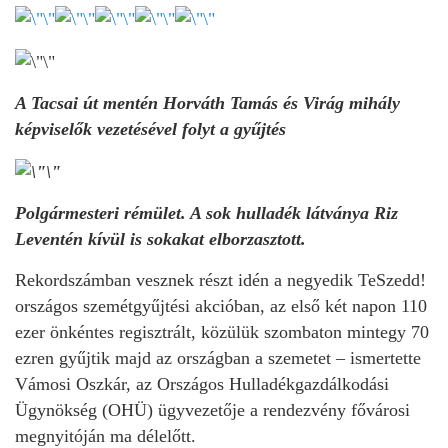
A Tacsai út mentén Horváth Tamás és Virág mihály
képviselők vezetésével folyt a gyűjtés
Polgármesteri rémület. A sok hulladék látványa Riz
Leventén kívül is sokakat elborzasztott.
Rekordszámban vesznek részt idén a negyedik TeSzedd!
országos szemétgyűjtési akcióban, az első két napon 110
ezer önkéntes regisztrált, közülük szombaton mintegy 70
ezren gyűjtik majd az országban a szemetet – ismertette
Vámosi Oszkár, az Országos Hulladékgazdálkodási
Ügynökség (OHÜ) ügyvezetője a rendezvény fővárosi
megnyitóján ma délelőtt.