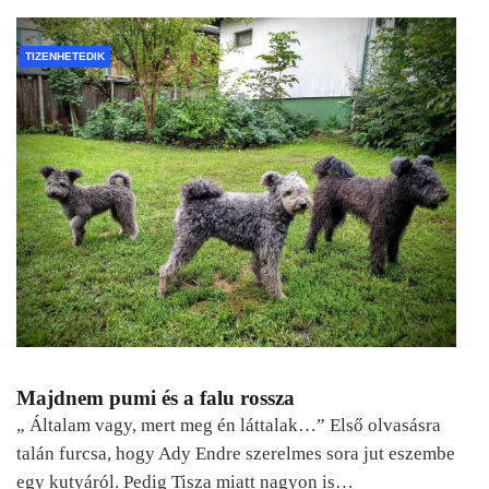
TIZENHETEDIK
Majdnem pumi és a falu rossza
„ Általam vagy, mert meg én láttalak…” Első olvasásra
talán furcsa, hogy Ady Endre szerelmes sora jut eszembe
egy kutyáról. Pedig Tisza miatt nagyon is…