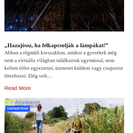
„Hazajössz, ha felkapcsolják a lámpákat!”
Abban a régmúlt korszakban, amikor a gyerekek még
nem a virtuális világban találkoztak egymással, nem
kellett előre egyeztetni, üzenetet küldeni vagy csoportot
létrehozni. Elég volt…
Read More
TIZENHETEDIK