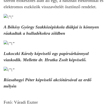
szerint előkészítés alatt áll egy, a használt elektronikai és
elektromos eszközök visszavételét ösztönző rendelet.
A Békésy György Szakközépiskola diákjai is könnyen
ráakadtak a hulladékokra zöldben
Lukoczki Károly képviselő egy papírsárkánnyal
viaskodik. Mellette dr. Hrutka Zsolt képviselő.
Rózsahegyi Péter képviselő akciótársával az erdő
mélyén
Fotó: Váradi Eszter