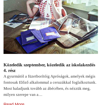
Közeledik szeptember, közeledik az iskolakezdés
4. rész
A gyurmától a füzetborítóig Apróságok, amelyek mégis
fontosak Előző alkalommal a ceruzákkal foglalkoztunk.
Most haladjunk tovább az ábécében, és nézzük meg,
milyen szerepe van a…
Read More