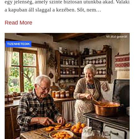
egy jelenség, amely szinte biztosan utunkba akad. Valaki
a kapuban áll slaggal a kezében. Sőt, nem…
Read More
TIZENHETEDIK