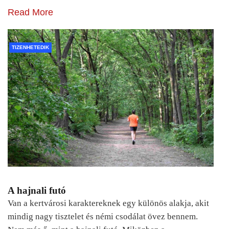
Read More
TIZENHETEDIK
A hajnali futó
Van a kertvárosi karaktereknek egy különös alakja, akit
mindig nagy tisztelet és némi csodálat övez bennem.