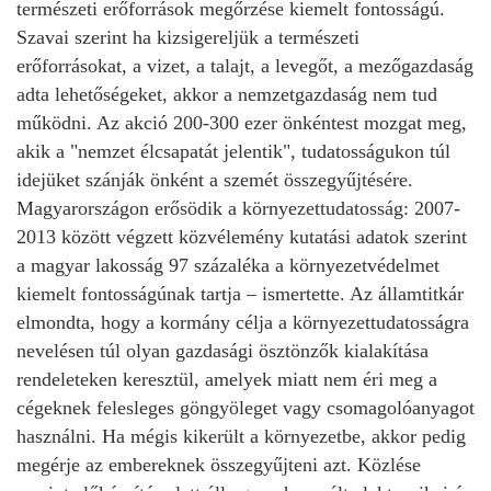
természeti erőforrások megőrzése kiemelt fontosságú.
Szavai szerint ha kizsigereljük a természeti
erőforrásokat, a vizet, a talajt, a levegőt, a mezőgazdaság
adta lehetőségeket, akkor a nemzetgazdaság nem tud
működni. Az akció 200-300 ezer önkéntest mozgat meg,
akik a "nemzet élcsapatát jelentik", tudatosságukon túl
idejüket szánják önként a szemét összegyűjtésére.
Magyarországon erősödik a környezettudatosság: 2007-
2013 között végzett közvélemény kutatási adatok szerint
a magyar lakosság 97 százaléka a környezetvédelmet
kiemelt fontosságúnak tartja – ismertette. Az államtitkár
elmondta, hogy a kormány célja a környezettudatosságra
nevelésen túl olyan gazdasági ösztönzők kialakítása
rendeleteken keresztül, amelyek miatt nem éri meg a
cégeknek felesleges göngyöleget vagy csomagolóanyagot
használni. Ha mégis kikerült a környezetbe, akkor pedig
megérje az embereknek összegyűjteni azt. Közlése