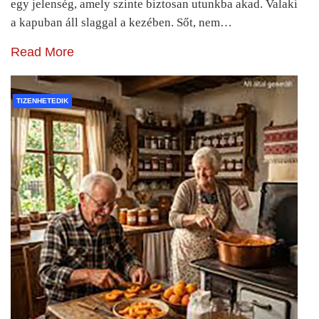
egy jelenség, amely szinte biztosan utunkba akad. Valaki
a kapuban áll slaggal a kezében. Sőt, nem…
Read More
TIZENHETEDIK