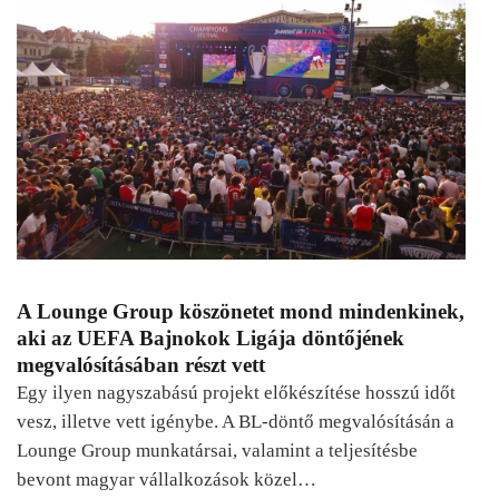
A Lounge Group köszönetet mond mindenkinek,
aki az UEFA Bajnokok Ligája döntőjének
megvalósításában részt vett
Egy ilyen nagyszabású projekt előkészítése hosszú időt
vesz, illetve vett igénybe. A BL-döntő megvalósításán a
Lounge Group munkatársai, valamint a teljesítésbe
bevont magyar vállalkozások közel…