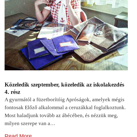
Közeledik szeptember, közeledik az iskolakezdés
4. rész
A gyurmától a füzetborítóig Apróságok, amelyek mégis
fontosak Előző alkalommal a ceruzákkal foglalkoztunk.
Most haladjunk tovább az ábécében, és nézzük meg,
milyen szerepe van a…
Read More