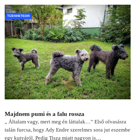
TIZENHETEDIK
Majdnem pumi és a falu rossza
„ Általam vagy, mert meg én láttalak…” Első olvasásra
talán furcsa, hogy Ady Endre szerelmes sora jut eszembe
egy kutyáról. Pedig Tisza miatt nagyon is…