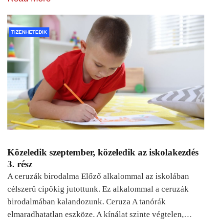
TIZENHETEDIK
Közeledik szeptember, közeledik az iskolakezdés
3. rész
A ceruzák birodalma Előző alkalommal az iskolában
célszerű cipőkig jutottunk. Ez alkalommal a ceruzák
birodalmában kalandozunk. Ceruza A tanórák
elmaradhatatlan eszköze. A kínálat szinte végtelen,…