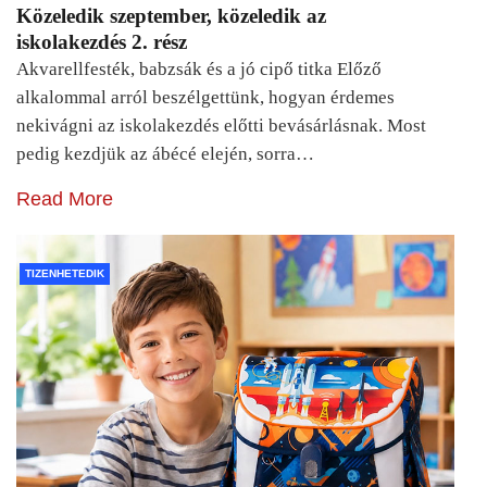
Közeledik szeptember, közeledik az
iskolakezdés 2. rész
Akvarellfesték, babzsák és a jó cipő titka Előző
alkalommal arról beszélgettünk, hogyan érdemes
nekivágni az iskolakezdés előtti bevásárlásnak. Most
pedig kezdjük az ábécé elején, sorra…
Read More
TIZENHETEDIK