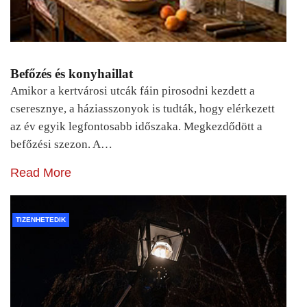
Befőzés és konyhaillat
Amikor a kertvárosi utcák fáin pirosodni kezdett a
cseresznye, a háziasszonyok is tudták, hogy elérkezett
az év egyik legfontosabb időszaka. Megkezdődött a
befőzési szezon. A…
Read More
TIZENHETEDIK