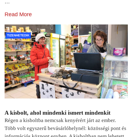
…
Read More
TIZENHETEDIK
A kisbolt, ahol mindenki ismert mindenkit
Régen a kisboltba nemcsak kenyérért járt az ember.
Több volt egyszerű bevásárlóhelynél: közösségi pont és
információs központ egyben. A kisboltban nem lehetett