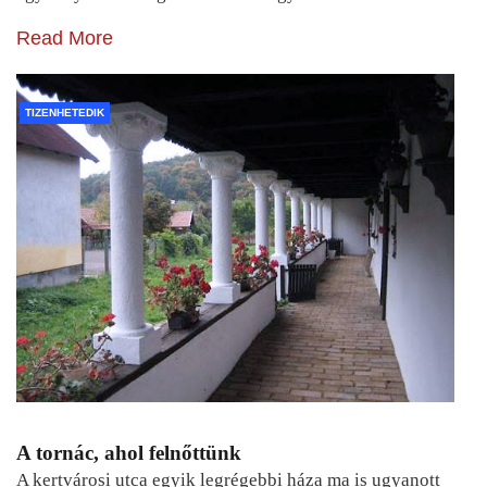
Read More
TIZENHETEDIK
A tornác, ahol felnőttünk
A kertvárosi utca egyik legrégebbi háza ma is ugyanott