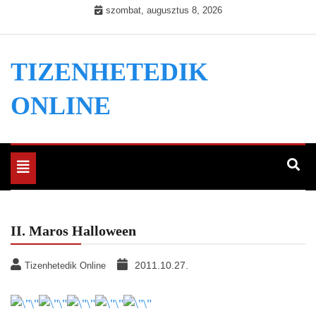
Skip
szombat, augusztus 8, 2026
to
content
TIZENHETEDIK
ONLINE
Toggle
navigation
II. Maros Halloween
2011.10.27.
Tizenhetedik Online