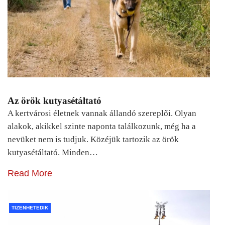
Az örök kutyasétáltató
A kertvárosi életnek vannak állandó szereplői. Olyan
alakok, akikkel szinte naponta találkozunk, még ha a
nevüket nem is tudjuk. Közéjük tartozik az örök
kutyasétáltató. Minden…
Read More
TIZENHETEDIK