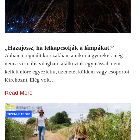
„Hazajössz, ha felkapcsolják a lámpákat!”
Abban a régmúlt korszakban, amikor a gyerekek még
nem a virtuális világban találkoztak egymással, nem
kellett előre egyeztetni, üzenetet küldeni vagy csoportot
létrehozni. Elég volt…
Read More
TIZENHETEDIK