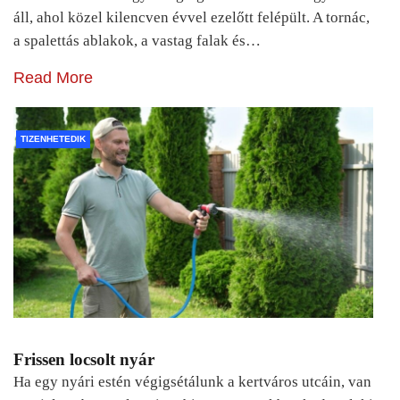
áll, ahol közel kilencven évvel ezelőtt felépült. A tornác,
a spalettás ablakok, a vastag falak és…
Read More
TIZENHETEDIK
Frissen locsolt nyár
Ha egy nyári estén végigsétálunk a kertváros utcáin, van