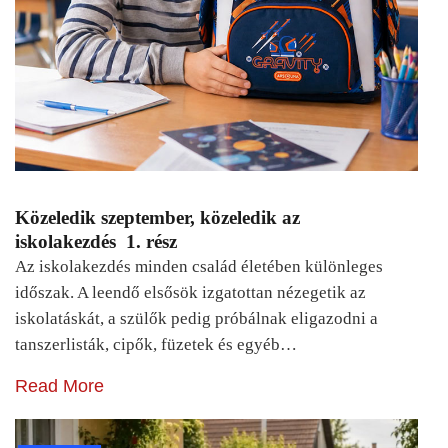
Közeledik szeptember, közeledik az
iskolakezdés 1. rész
Az iskolakezdés minden család életében különleges
időszak. A leendő elsősök izgatottan nézegetik az
iskolatáskát, a szülők pedig próbálnak eligazodni a
tanszerlisták, cipők, füzetek és egyéb…
Read More