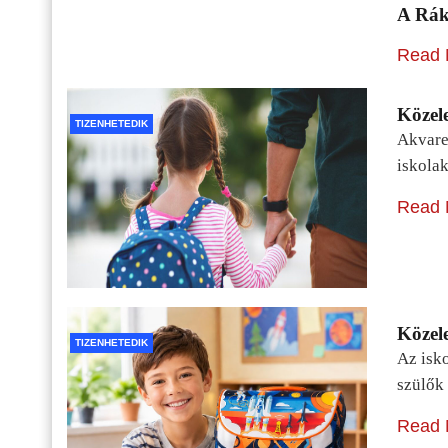
A Rák
Read 
Közele
TIZENHETEDIK
Akvarel
iskolak
Read 
Közele
TIZENHETEDIK
Az isko
szülők 
Read 