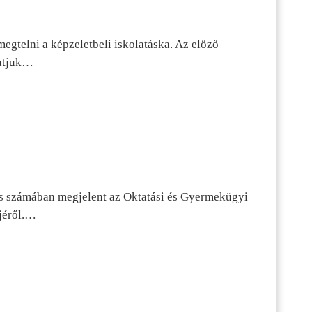
egtelni a képzeletbeli iskolatáska. Az előző
tatjuk…
s számában megjelent az Oktatási és Gyermekügyi
jéről.…