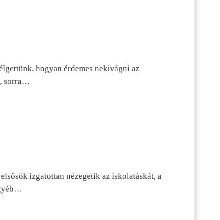
szélgettünk, hogyan érdemes nekivágni az
n, sorra…
lsősök izgatottan nézegetik az iskolatáskát, a
 egyéb…