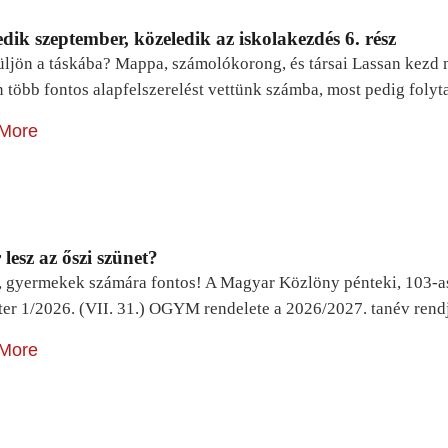
dik szeptember, közeledik az iskolakezdés 6. rész
ljön a táskába? Mappa, számolókorong, és társai Lassan kezd m
n több fontos alapfelszerelést vettünk számba, most pedig foly
More
lesz az őszi szünet?
, gyermekek számára fontos! A Magyar Közlöny pénteki, 103-a
ter 1/2026. (VII. 31.) OGYM rendelete a 2026/2027. tanév rend
More