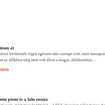
tésen át
árosi kerítésnek régen egészen más szerepe volt, mint manapsá
n az időkben még nem volt divat a magas, átláthatatlan…
More
em pumi és a falu rossza