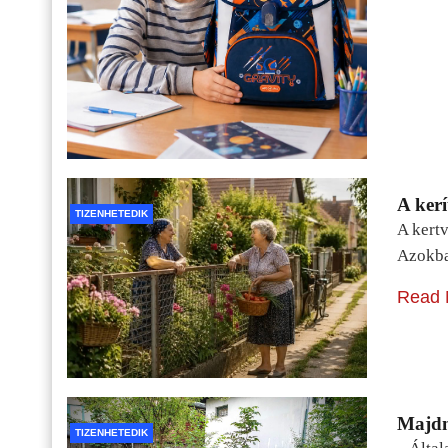
A kerí
TIZENHETEDIK
A kertv
Azokba
Read 
Majdn
TIZENHETEDIK