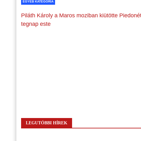
EGYÉB KATEGÓRIA
Piláth Károly a Maros moziban kiütötte Piedoné
tegnap este
LEGUTÓBBI HÍREK