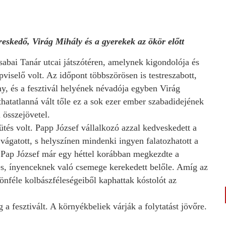
skedő, Virág Mihály és a gyerekek az ökör előtt
csabai Tanár utcai játszótéren, amelynek kigondolója és
iselő volt. Az időpont többszörösen is testreszabott,
y, és a fesztivál helyének névadója egyben Virág
thatatlanná vált tőle ez a sok ezer ember szabadidejének
i összejövetel.
ütés volt. Papp József vállalkozó azzal kedveskedett a
ágatott, s helyszínen mindenki ingyen falatozhatott a
. Pap József már egy héttel korábban megkezdte a
tes, ínyenceknek való csemege kerekedett belőle. Amíg az
nféle kolbászféleségeiből kaphattak kóstolót az
 fesztivált. A környékbeliek várják a folytatást jövőre.