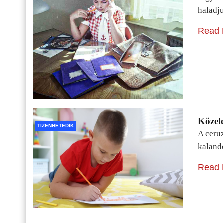
haladj
Read 
Közele
TIZENHETEDIK
A ceru
kaland
Read 