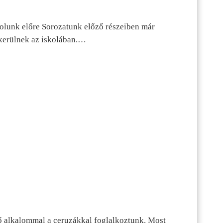
dolunk előre Sorozatunk előző részeiben már
kerülnek az iskolában.…
ő alkalommal a ceruzákkal foglalkoztunk. Most