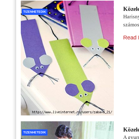
Közele
TIZENHETEDIK
Harisn
számos
Read 
Közele
TIZENHETEDIK
A gyur