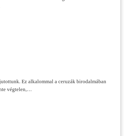
…
jutottunk. Ez alkalommal a ceruzák birodalmában
inte végtelen,…