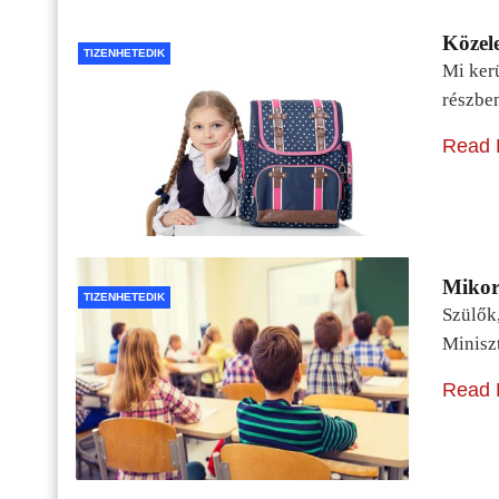
Közele
TIZENHETEDIK
Mi kerü
részbe
Read 
Mikor 
TIZENHETEDIK
Szülők
Minisz
Read 