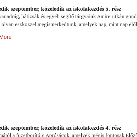
dik szeptember, közeledik az iskolakezdés 5. rész
yanadrág, hátizsák és egyéb segítő tárgyaink Amire ritkán gon
 olyan eszközzel megismerkedtünk, amelyek nap, mint nap elő
More
dik szeptember, közeledik az iskolakezdés 4. rész
mától a füzetborítóig Apróságok, amelyek mégis fontosak Előz