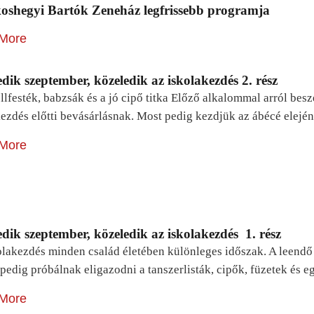
oshegyi Bartók Zeneház legfrissebb programja
More
dik szeptember, közeledik az iskolakezdés 2. rész
lfesték, babzsák és a jó cipő titka Előző alkalommal arról be
ezdés előtti bevásárlásnak. Most pedig kezdjük az ábécé elejé
More
dik szeptember, közeledik az iskolakezdés 1. rész
lakezdés minden család életében különleges időszak. A leendő e
pedig próbálnak eligazodni a tanszerlisták, cipők, füzetek és
More