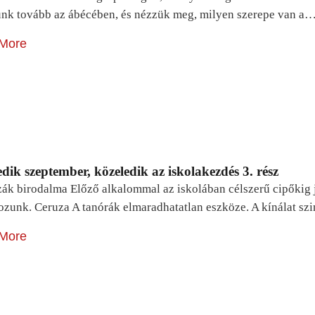
unk tovább az ábécében, és nézzük meg, milyen szerepe van a
More
dik szeptember, közeledik az iskolakezdés 3. rész
zák birodalma Előző alkalommal az iskolában célszerű cipőkig 
ozunk. Ceruza A tanórák elmaradhatatlan eszköze. A kínálat sz
More