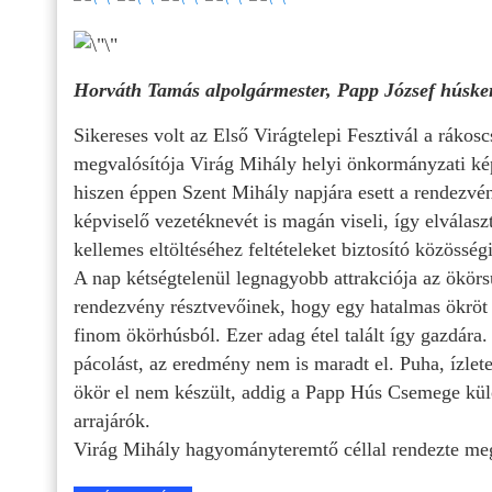
Horváth Tamás alpolgármester, Papp József húskere
Sikereses volt az Első Virágtelepi Fesztivál a rákos
megvalósítója Virág Mihály helyi önkormányzati képv
hiszen éppen Szent Mihály napjára esett a rendezvén
képviselő vezetéknevét is magán viseli, így elválasz
kellemes eltöltéséhez feltételeket biztosító közösség
A nap kétségtelenül legnagyobb attrakciója az ökörs
rendezvény résztvevőinek, hogy egy hatalmas ökröt v
finom ökörhúsból. Ezer adag étel talált így gazdára
pácolást, az eredmény nem is maradt el. Puha, ízle
ökör el nem készült, addig a Papp Hús Csemege külö
arrajárók.
Virág Mihály hagyományteremtő céllal rendezte meg a