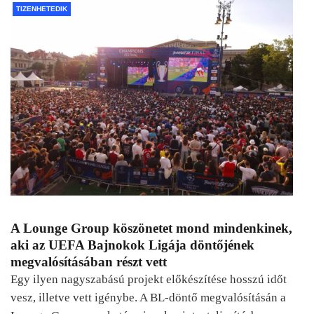
TIZENHETEDIK
A Lounge Group köszönetet mond mindenkinek,
aki az UEFA Bajnokok Ligája döntőjének
megvalósításában részt vett
Egy ilyen nagyszabású projekt előkészítése hosszú időt
vesz, illetve vett igénybe. A BL-döntő megvalósításán a