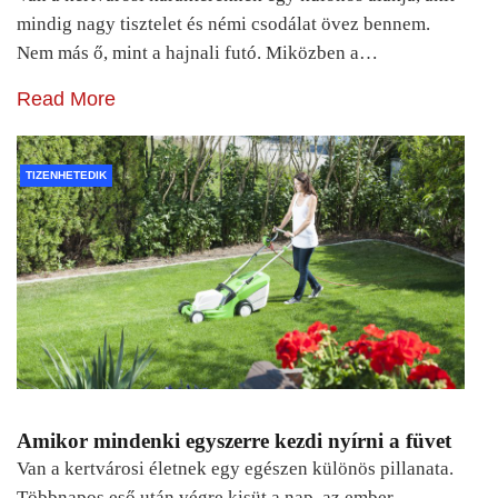
mindig nagy tisztelet és némi csodálat övez bennem.
Nem más ő, mint a hajnali futó. Miközben a…
Read More
TIZENHETEDIK
Amikor mindenki egyszerre kezdi nyírni a füvet
Van a kertvárosi életnek egy egészen különös pillanata.
Többnapos eső után végre kisüt a nap, az ember