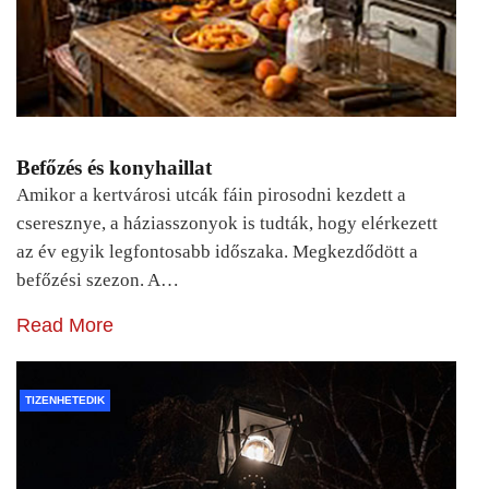
Befőzés és konyhaillat
Amikor a kertvárosi utcák fáin pirosodni kezdett a
cseresznye, a háziasszonyok is tudták, hogy elérkezett
az év egyik legfontosabb időszaka. Megkezdődött a
befőzési szezon. A…
Read More
TIZENHETEDIK