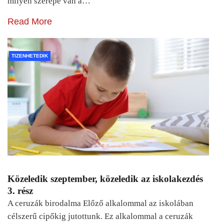
milyen szerepe van a…
Read More
TIZENHETEDIK
Közeledik szeptember, közeledik az iskolakezdés
3. rész
A ceruzák birodalma Előző alkalommal az iskolában
célszerű cipőkig jutottunk. Ez alkalommal a ceruzák