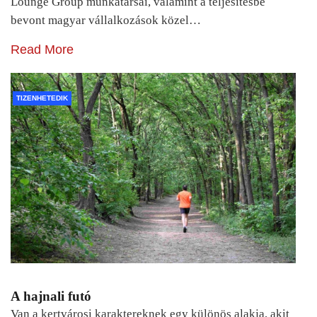
Lounge Group munkatársai, valamint a teljesítésbe
bevont magyar vállalkozások közel…
Read More
TIZENHETEDIK
A hajnali futó
Van a kertvárosi karaktereknek egy különös alakja, akit