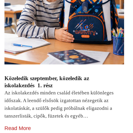
Közeledik szeptember, közeledik az
iskolakezdés 1. rész
Az iskolakezdés minden család életében különleges
időszak. A leendő elsősök izgatottan nézegetik az
iskolatáskát, a szülők pedig próbálnak eligazodni a
tanszerlisták, cipők, füzetek és egyéb…
Read More