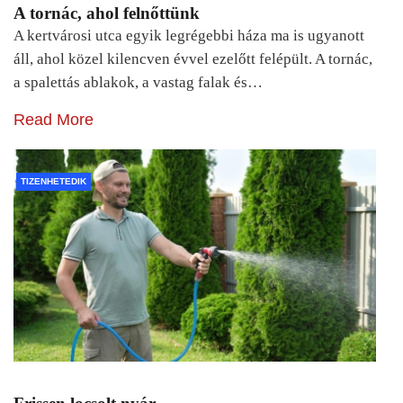
A tornác, ahol felnőttünk
A kertvárosi utca egyik legrégebbi háza ma is ugyanott
áll, ahol közel kilencven évvel ezelőtt felépült. A tornác,
a spalettás ablakok, a vastag falak és…
Read More
TIZENHETEDIK