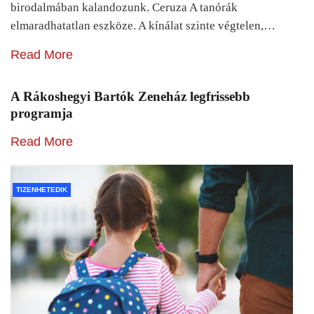
birodalmában kalandozunk. Ceruza A tanórák
elmaradhatatlan eszköze. A kínálat szinte végtelen,…
Read More
A Rákoshegyi Bartók Zeneház legfrissebb
programja
Read More
TIZENHETEDIK