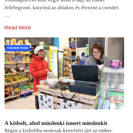
fellélegezne, kinyitná az ablakot, és élvezné a csendet.
…
Read More
TIZENHETEDIK
A kisbolt, ahol mindenki ismert mindenkit
Régen a kisboltba nemcsak kenyérért járt az ember.