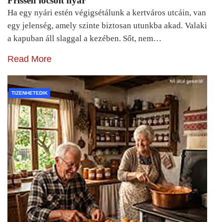
Frissen locsolt nyár
Ha egy nyári estén végigsétálunk a kertváros utcáin, van
egy jelenség, amely szinte biztosan utunkba akad. Valaki
a kapuban áll slaggal a kezében. Sőt, nem…
Read More
TIZENHETEDIK