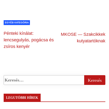
EGYÉB KATEGÓRIA
Pénteki kínálat:
MKOSE — Szakcikkek
lencsegulyás, pogácsa és
kutyatartóknak
zsíros kenyér
LEGUTÓBBI HÍREK