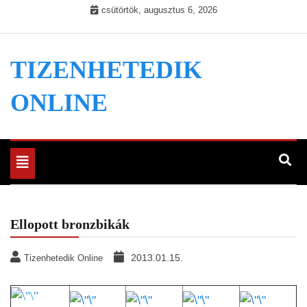
Skip
csütörtök, augusztus 6, 2026
to
content
TIZENHETEDIK
ONLINE
Toggle
navigation
Ellopott bronzbikák
2013.01.15.
Tizenhetedik Online