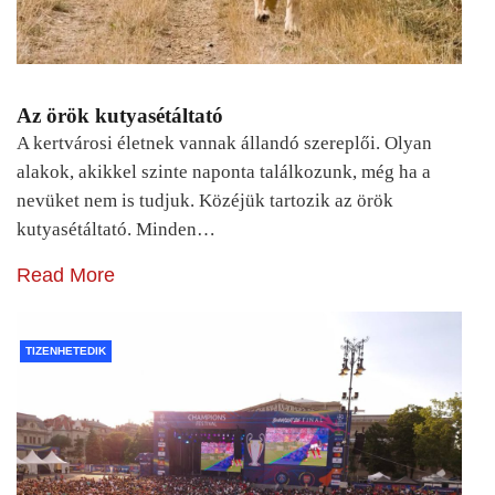
Az örök kutyasétáltató
A kertvárosi életnek vannak állandó szereplői. Olyan
alakok, akikkel szinte naponta találkozunk, még ha a
nevüket nem is tudjuk. Közéjük tartozik az örök
kutyasétáltató. Minden…
Read More
TIZENHETEDIK