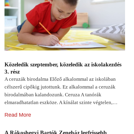
Közeledik szeptember, közeledik az iskolakezdés
3. rész
A ceruzák birodalma Előző alkalommal az iskolában
célszerű cipőkig jutottunk. Ez alkalommal a ceruzák
birodalmában kalandozunk. Ceruza A tanórák
elmaradhatatlan eszköze. A kínálat szinte végtelen,…
Read More
A Rákoshegyi Bartók Zeneház legfrissebb