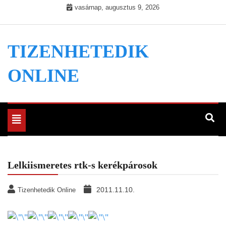
Skip
vasárnap, augusztus 9, 2026
to
content
TIZENHETEDIK
ONLINE
Toggle
navigation
Lelkiismeretes rtk-s kerékpárosok
2011.11.10.
Tizenhetedik Online