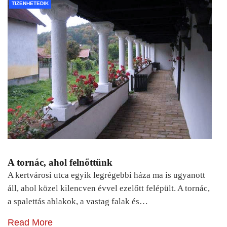
TIZENHETEDIK
A tornác, ahol felnőttünk
A kertvárosi utca egyik legrégebbi háza ma is ugyanott
áll, ahol közel kilencven évvel ezelőtt felépült. A tornác,
a spalettás ablakok, a vastag falak és…
Read More