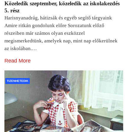
Közeledik szeptember, közeledik az iskolakezdés
5. rész
Harisnyanadrág, hátizsák és egyéb segítő tárgyaink
Amire ritkán gondolunk előre Sorozatunk előző
részeiben már számos olyan eszközzel
megismerkedtünk, amelyek nap, mint nap előkerülnek
az iskolában.…
Read More
TIZENHETEDIK