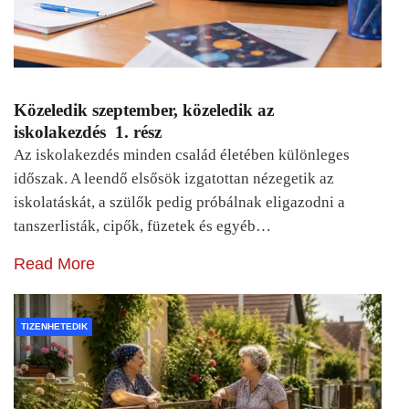
Közeledik szeptember, közeledik az
iskolakezdés 1. rész
Az iskolakezdés minden család életében különleges
időszak. A leendő elsősök izgatottan nézegetik az
iskolatáskát, a szülők pedig próbálnak eligazodni a
tanszerlisták, cipők, füzetek és egyéb…
Read More
TIZENHETEDIK