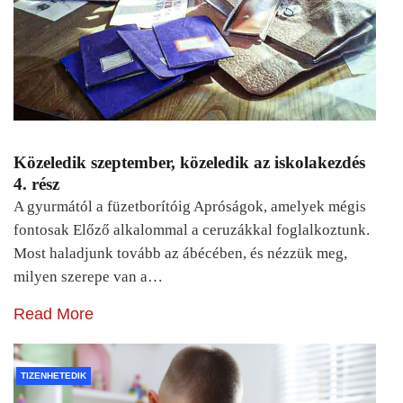
Közeledik szeptember, közeledik az iskolakezdés
4. rész
A gyurmától a füzetborítóig Apróságok, amelyek mégis
fontosak Előző alkalommal a ceruzákkal foglalkoztunk.
Most haladjunk tovább az ábécében, és nézzük meg,
milyen szerepe van a…
Read More
TIZENHETEDIK