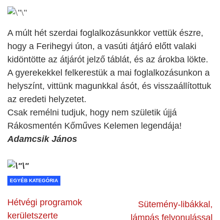
A múlt hét szerdai foglalkozásunkkor vettük észre,
hogy a Ferihegyi úton, a vasúti átjáró előtt valaki
kidöntötte az átjárót jelző táblát, és az árokba lökte.
A gyerekekkel felkerestük a mai foglalkozásunkon a
helyszínt, vittünk magunkkal ásót, és visszaállítottuk
az eredeti helyzetet.
Csak remélni tudjuk, hogy nem születik újjá
Rákosmentén Kőműves Kelemen legendája!
Adamcsik János
EGYÉB KATEGÓRIA
Hétvégi programok
Sütemény-libákkal,
kerületszerte
lámpás felvonulással