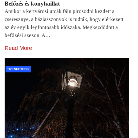
Befőzés és konyhaillat
Amikor a kertvárosi utcák fáin pirosodni kezdett a
cseresznye, a háziasszonyok is tudták, hogy elérkezett
az év egyik legfontosabb időszaka. Megkezdődött a
befőzési szezon. A…
Read More
TIZENHETEDIK