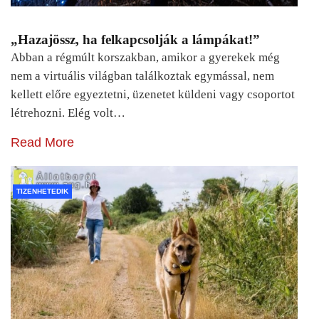
„Hazajössz, ha felkapcsolják a lámpákat!”
Abban a régmúlt korszakban, amikor a gyerekek még
nem a virtuális világban találkoztak egymással, nem
kellett előre egyeztetni, üzenetet küldeni vagy csoportot
létrehozni. Elég volt…
Read More
TIZENHETEDIK