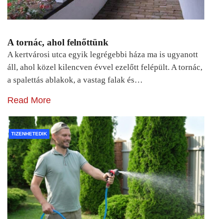
A tornác, ahol felnőttünk
A kertvárosi utca egyik legrégebbi háza ma is ugyanott
áll, ahol közel kilencven évvel ezelőtt felépült. A tornác,
a spalettás ablakok, a vastag falak és…
Read More
TIZENHETEDIK