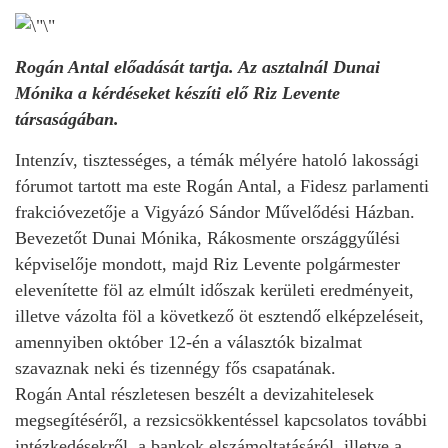
Rogán Antal előadását tartja. Az asztalnál Dunai
Mónika a kérdéseket készíti elő Riz Levente
társaságában.
Intenzív, tisztességes, a témák mélyére hatoló lakossági
fórumot tartott ma este Rogán Antal, a Fidesz parlamenti
frakcióvezetője a Vigyázó Sándor Művelődési Házban.
Bevezetőt Dunai Mónika, Rákosmente országgyűlési
képviselője mondott, majd Riz Levente polgármester
elevenítette föl az elmúlt időszak kerületi eredményeit,
illetve vázolta föl a következő öt esztendő elképzeléseit,
amennyiben október 12-én a választók bizalmat
szavaznak neki és tizennégy fős csapatának.
Rogán Antal részletesen beszélt a devizahitelesek
megsegítéséről, a rezsicsökkentéssel kapcsolatos további
intézkedésekről, a bankok elszámoltatásáról, illetve a