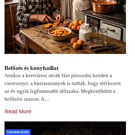
Befőzés és konyhaillat
Amikor a kertvárosi utcák fáin pirosodni kezdett a
cseresznye, a háziasszonyok is tudták, hogy elérkezett
az év egyik legfontosabb időszaka. Megkezdődött a
befőzési szezon. A…
Read More
TIZENHETEDIK