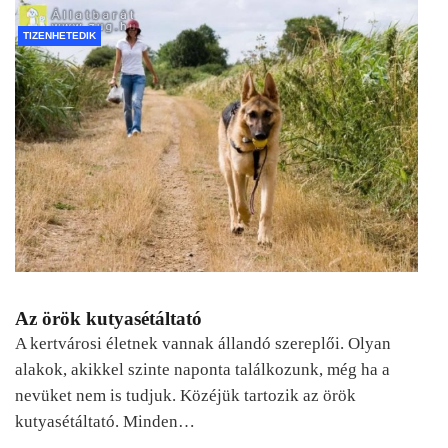
TIZENHETEDIK
Az örök kutyasétáltató
A kertvárosi életnek vannak állandó szereplői. Olyan
alakok, akikkel szinte naponta találkozunk, még ha a
nevüket nem is tudjuk. Közéjük tartozik az örök
kutyasétáltató. Minden…