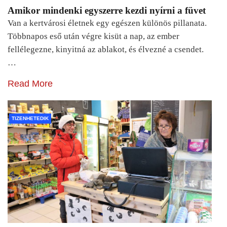
Amikor mindenki egyszerre kezdi nyírni a füvet
Van a kertvárosi életnek egy egészen különös pillanata.
Többnapos eső után végre kisüt a nap, az ember
fellélegezne, kinyitná az ablakot, és élvezné a csendet.
…
Read More
TIZENHETEDIK