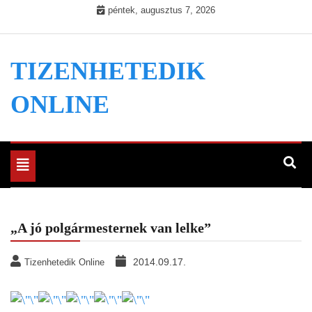
Skip
péntek, augusztus 7, 2026
to
content
TIZENHETEDIK
ONLINE
Toggle
navigation
„A jó polgármesternek van lelke”
2014.09.17.
Tizenhetedik Online