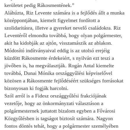
kerületet pedig Rákosmentének.”
Aláhúzta, Riz Levente számára is a fejlődés állt a munka
középpontjában, kiemelt figyelmet fordított a
szolidaritásra, illetve a gyereket nevelő családokra. Riz
Leventéről elmondta továbbá, hogy olyan polgármester,
akit ha kidobják az ajtón, visszamászik az ablakon.
Módosító indítványaival eddig is az utolsó erejéig
küzdött Rákosmente érdekeiért, s nyilván ezt teszi a
jövőben is, ha megválasztják. Rogán Antal kiemelte
továbbá, Dunai Mónika országgyűlési képviselővel
közösen a Rákosmente fejlődéséért szükséges forrásokat
bizonyosan ki fogják harcolni.
Szól arról is a Fidesz országgyűlési frakciójának
vezetője, hogy az önkormányzati választáson a
polgármesternek juttatott bizalom egyben a Fővárosi
Közgyűlésben is tagságot biztosít számára. Nagyon
fontos döntés tehát, hogy a polgármester személyében