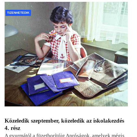
TIZENHETEDIK
Közeledik szeptember, közeledik az iskolakezdés
4. rész
A gyurmától a füzetborítóig Apróságok, amelyek mégis