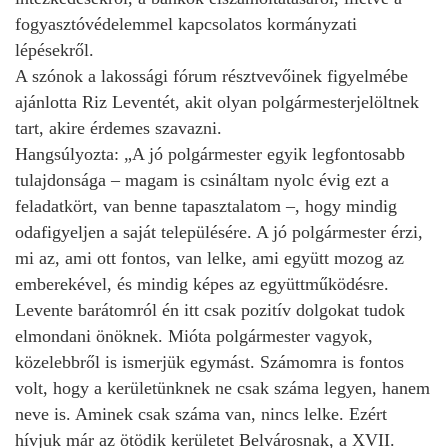
fogyasztóvédelemmel kapcsolatos kormányzati
lépésekről.
A szónok a lakossági fórum résztvevőinek figyelmébe
ajánlotta Riz Leventét, akit olyan polgármesterjelöltnek
tart, akire érdemes szavazni.
Hangsúlyozta: „A jó polgármester egyik legfontosabb
tulajdonsága – magam is csináltam nyolc évig ezt a
feladatkört, van benne tapasztalatom –, hogy mindig
odafigyeljen a saját településére. A jó polgármester érzi,
mi az, ami ott fontos, van lelke, ami együtt mozog az
emberekével, és mindig képes az együttműködésre.
Levente barátomról én itt csak pozitív dolgokat tudok
elmondani önöknek. Mióta polgármester vagyok,
közelebbről is ismerjük egymást. Számomra is fontos
volt, hogy a kerületünknek ne csak száma legyen, hanem
neve is. Aminek csak száma van, nincs lelke. Ezért
hívjuk már az ötödik kerületet Belvárosnak, a XVII.