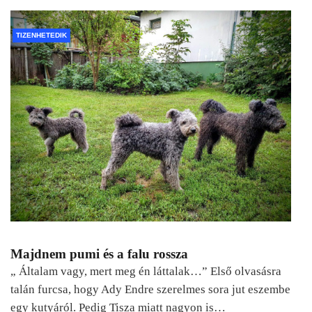
TIZENHETEDIK
Majdnem pumi és a falu rossza
„ Általam vagy, mert meg én láttalak…” Első olvasásra
talán furcsa, hogy Ady Endre szerelmes sora jut eszembe
egy kutyáról. Pedig Tisza miatt nagyon is…