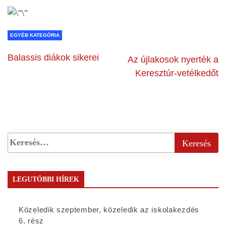
EGYÉB KATEGÓRIA
Balassis diákok sikerei
Az újlakosok nyerték a
Keresztúr-vetélkedőt
LEGUTÓBBI HÍREK
Közeledik szeptember, közeledik az iskolakezdés
6. rész