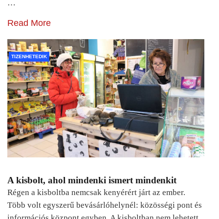
…
Read More
TIZENHETEDIK
A kisbolt, ahol mindenki ismert mindenkit
Régen a kisboltba nemcsak kenyérért járt az ember.
Több volt egyszerű bevásárlóhelynél: közösségi pont és
információs központ egyben. A kisboltban nem lehetett