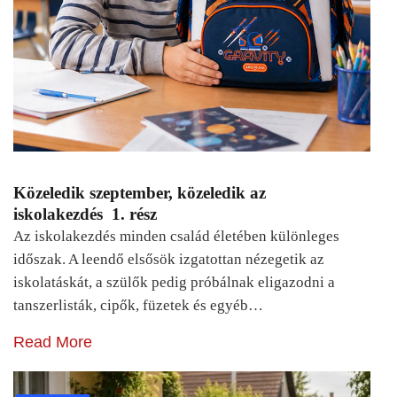
Közeledik szeptember, közeledik az
iskolakezdés 1. rész
Az iskolakezdés minden család életében különleges
időszak. A leendő elsősök izgatottan nézegetik az
iskolatáskát, a szülők pedig próbálnak eligazodni a
tanszerlisták, cipők, füzetek és egyéb…
Read More