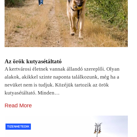
Az örök kutyasétáltató
A kertvárosi életnek vannak állandó szereplői. Olyan
alakok, akikkel szinte naponta találkozunk, még ha a
nevüket nem is tudjuk. Közéjük tartozik az örök
kutyasétáltató. Minden…
Read More
TIZENHETEDIK