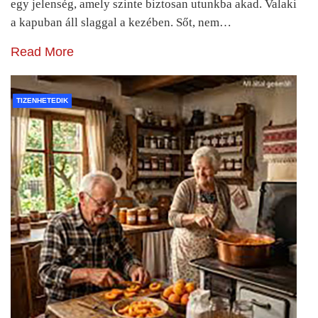
egy jelenség, amely szinte biztosan utunkba akad. Valaki
a kapuban áll slaggal a kezében. Sőt, nem…
Read More
TIZENHETEDIK