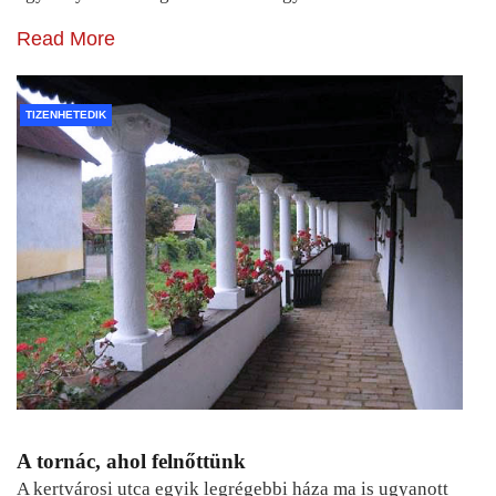
Read More
TIZENHETEDIK
A tornác, ahol felnőttünk
A kertvárosi utca egyik legrégebbi háza ma is ugyanott