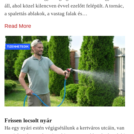
áll, ahol közel kilencven évvel ezelőtt felépült. A tornác,
a spalettás ablakok, a vastag falak és…
Read More
TIZENHETEDIK
Frissen locsolt nyár
Ha egy nyári estén végigsétálunk a kertváros utcáin, van