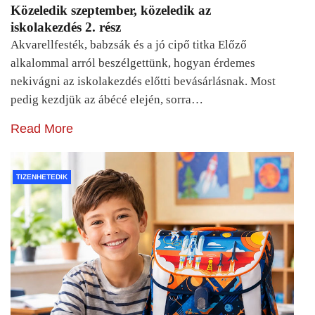
Közeledik szeptember, közeledik az
iskolakezdés 2. rész
Akvarellfesték, babzsák és a jó cipő titka Előző
alkalommal arról beszélgettünk, hogyan érdemes
nekivágni az iskolakezdés előtti bevásárlásnak. Most
pedig kezdjük az ábécé elején, sorra…
Read More
TIZENHETEDIK