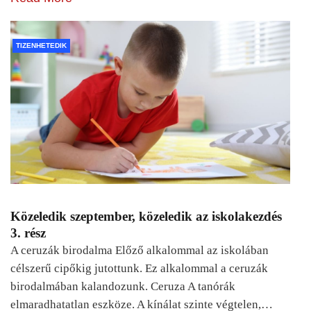
TIZENHETEDIK
Közeledik szeptember, közeledik az iskolakezdés
3. rész
A ceruzák birodalma Előző alkalommal az iskolában
célszerű cipőkig jutottunk. Ez alkalommal a ceruzák
birodalmában kalandozunk. Ceruza A tanórák
elmaradhatatlan eszköze. A kínálat szinte végtelen,…