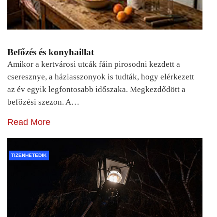
Befőzés és konyhaillat
Amikor a kertvárosi utcák fáin pirosodni kezdett a
cseresznye, a háziasszonyok is tudták, hogy elérkezett
az év egyik legfontosabb időszaka. Megkezdődött a
befőzési szezon. A…
Read More
TIZENHETEDIK