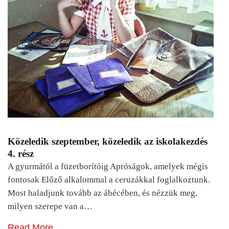
Közeledik szeptember, közeledik az iskolakezdés
4. rész
A gyurmától a füzetborítóig Apróságok, amelyek mégis
fontosak Előző alkalommal a ceruzákkal foglalkoztunk.
Most haladjunk tovább az ábécében, és nézzük meg,
milyen szerepe van a…
Read More