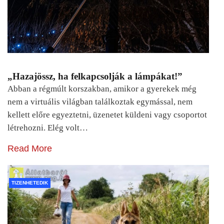
„Hazajössz, ha felkapcsolják a lámpákat!”
Abban a régmúlt korszakban, amikor a gyerekek még
nem a virtuális világban találkoztak egymással, nem
kellett előre egyeztetni, üzenetet küldeni vagy csoportot
létrehozni. Elég volt…
Read More
TIZENHETEDIK