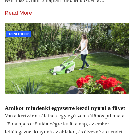
Nem más ő, mint a hajnali futó. Miközben a…
Read More
TIZENHETEDIK
Amikor mindenki egyszerre kezdi nyírni a füvet
Van a kertvárosi életnek egy egészen különös pillanata.
Többnapos eső után végre kisüt a nap, az ember
fellélegezne, kinyitná az ablakot, és élvezné a csendet.