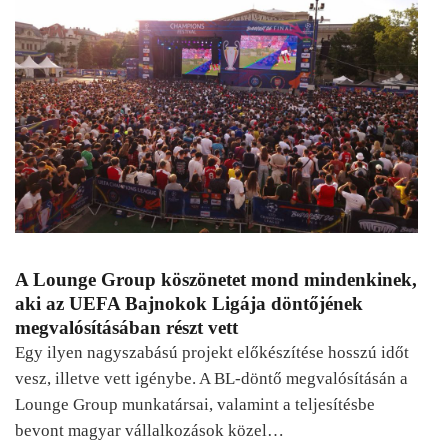
A Lounge Group köszönetet mond mindenkinek,
aki az UEFA Bajnokok Ligája döntőjének
megvalósításában részt vett
Egy ilyen nagyszabású projekt előkészítése hosszú időt
vesz, illetve vett igénybe. A BL-döntő megvalósításán a
Lounge Group munkatársai, valamint a teljesítésbe
bevont magyar vállalkozások közel…