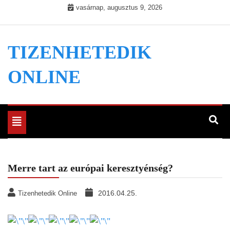
Skip
vasárnap, augusztus 9, 2026
to
content
TIZENHETEDIK
ONLINE
Toggle
navigation
Merre tart az európai keresztyénség?
2016.04.25.
Tizenhetedik Online