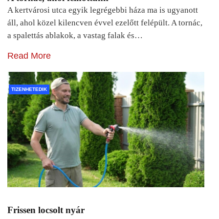
A kertvárosi utca egyik legrégebbi háza ma is ugyanott
áll, ahol közel kilencven évvel ezelőtt felépült. A tornác,
a spalettás ablakok, a vastag falak és…
Read More
TIZENHETEDIK
Frissen locsolt nyár