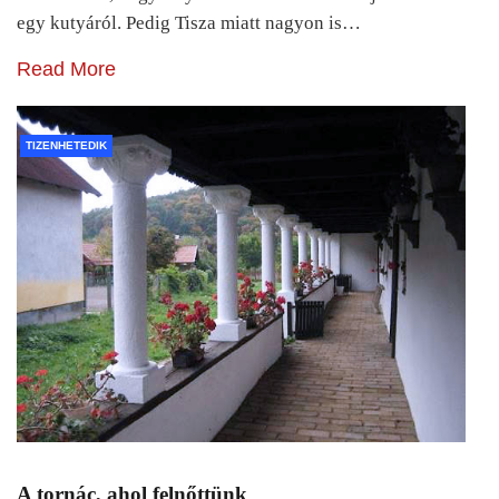
egy kutyáról. Pedig Tisza miatt nagyon is…
Read More
TIZENHETEDIK
A tornác, ahol felnőttünk