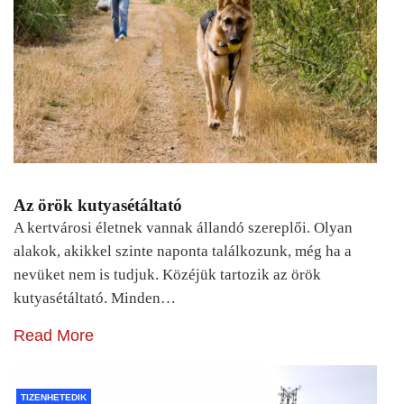
Az örök kutyasétáltató
A kertvárosi életnek vannak állandó szereplői. Olyan
alakok, akikkel szinte naponta találkozunk, még ha a
nevüket nem is tudjuk. Közéjük tartozik az örök
kutyasétáltató. Minden…
Read More
TIZENHETEDIK