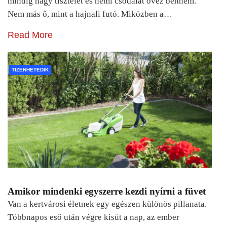
mindig nagy tisztelet és némi csodálat övez bennem.
Nem más ő, mint a hajnali futó. Miközben a…
Read More
TIZENHETEDIK
Amikor mindenki egyszerre kezdi nyírni a füvet
Van a kertvárosi életnek egy egészen különös pillanata.
Többnapos eső után végre kisüt a nap, az ember