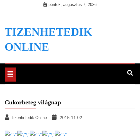
Skip
péntek, augusztus 7, 2026
to
content
TIZENHETEDIK
ONLINE
Toggle
navigation
Cukorbeteg világnap
2015.11.02.
Tizenhetedik Online