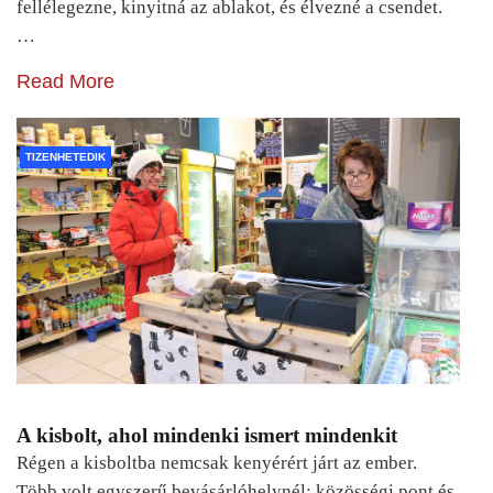
fellélegezne, kinyitná az ablakot, és élvezné a csendet.
…
Read More
TIZENHETEDIK
A kisbolt, ahol mindenki ismert mindenkit
Régen a kisboltba nemcsak kenyérért járt az ember.
Több volt egyszerű bevásárlóhelynél: közösségi pont és