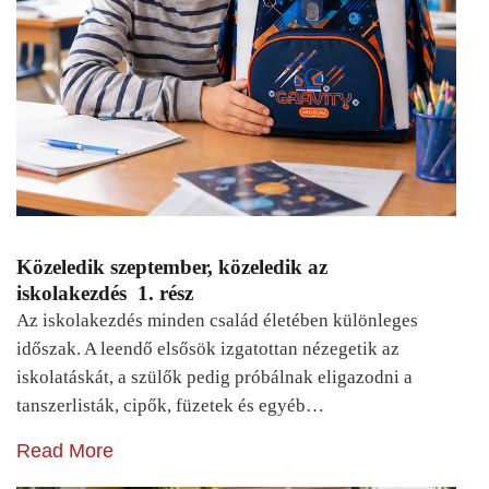
Közeledik szeptember, közeledik az
iskolakezdés 1. rész
Az iskolakezdés minden család életében különleges
időszak. A leendő elsősök izgatottan nézegetik az
iskolatáskát, a szülők pedig próbálnak eligazodni a
tanszerlisták, cipők, füzetek és egyéb…
Read More