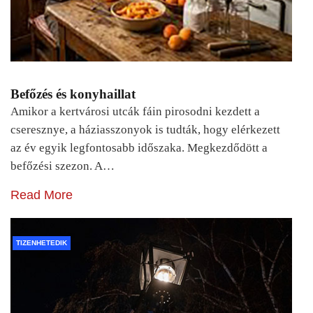
Befőzés és konyhaillat
Amikor a kertvárosi utcák fáin pirosodni kezdett a
cseresznye, a háziasszonyok is tudták, hogy elérkezett
az év egyik legfontosabb időszaka. Megkezdődött a
befőzési szezon. A…
Read More
TIZENHETEDIK