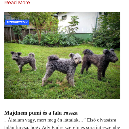
Read More
TIZENHETEDIK
Majdnem pumi és a falu rossza
„ Általam vagy, mert meg én láttalak…” Első olvasásra
talán furcsa, hogy Ady Endre szerelmes sora jut eszembe