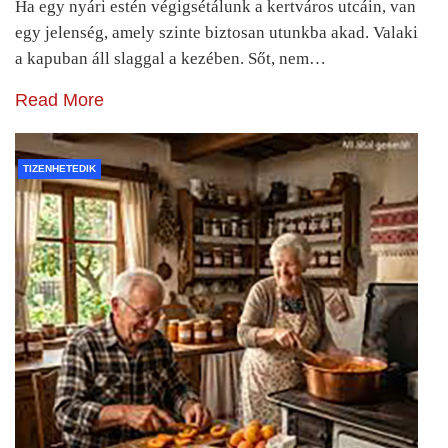
Ha egy nyári estén végigsétálunk a kertváros utcáin, van
egy jelenség, amely szinte biztosan utunkba akad. Valaki
a kapuban áll slaggal a kezében. Sőt, nem…
Read More
TIZENHETEDIK