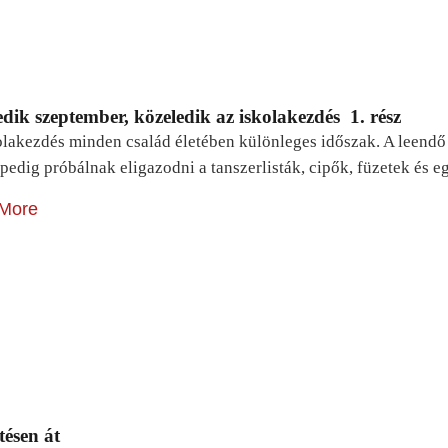
dik szeptember, közeledik az iskolakezdés 1. rész
lakezdés minden család életében különleges időszak. A leendő e
pedig próbálnak eligazodni a tanszerlisták, cipők, füzetek és
More
tésen át