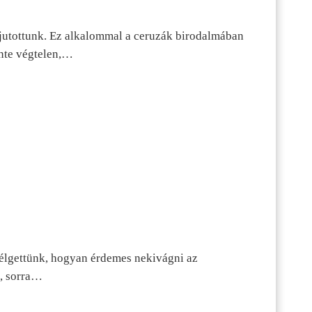
jutottunk. Ez alkalommal a ceruzák birodalmában
inte végtelen,…
szélgettünk, hogyan érdemes nekivágni az
n, sorra…