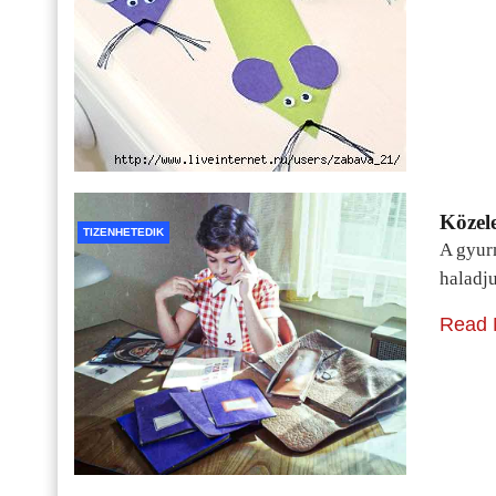
Közele
TIZENHETEDIK
A gyur
haladj
Read 