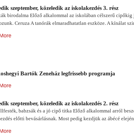
dik szeptember, közeledik az iskolakezdés 3. rész
zák birodalma Előző alkalommal az iskolában célszerű cipőkig 
ozunk. Ceruza A tanórák elmaradhatatlan eszköze. A kínálat sz
More
oshegyi Bartók Zeneház legfrissebb programja
More
dik szeptember, közeledik az iskolakezdés 2. rész
lfesték, babzsák és a jó cipő titka Előző alkalommal arról be
ezdés előtti bevásárlásnak. Most pedig kezdjük az ábécé elejé
More