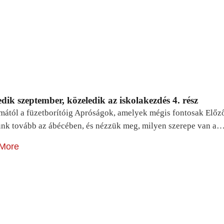
dik szeptember, közeledik az iskolakezdés 4. rész
mától a füzetborítóig Apróságok, amelyek mégis fontosak Előz
unk tovább az ábécében, és nézzük meg, milyen szerepe van a
More