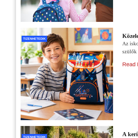
Közele
TIZENHETEDIK
Az isko
szülők 
Read 
A kerí
TIZENHETEDIK