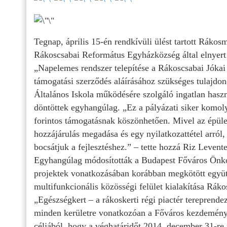
Tegnap, április 15-én rendkívüli ülést tartott Rákos
Rákoscsabai Református Egyházközség által elnye
„Napelemes rendszer telepítése a Rákoscsabai Jóka
támogatási szerződés aláírásához szükséges tulajdon
Általános Iskola működésére szolgáló ingatlan haszn
döntöttek egyhangúlag. „Ez a pályázati siker komoly 
forintos támogatásnak köszönhetően. Mivel az épüle
hozzájárulás megadása és egy nyilatkozattétel arról,
bocsátjuk a fejlesztéshez.” – tette hozzá Riz Levente
Egyhangúlag módosították a Budapest Főváros Önko
projektek vonatkozásában korábban megkötött együt
multifunkcionális közösségi felület kialakítása Rák
„Egészségkert – a rákoskerti régi piactér tereprende
minden kerületre vonatkozóan a Főváros kezdemény
céljából, hogy a véghatáridőt 2014. december 31-re