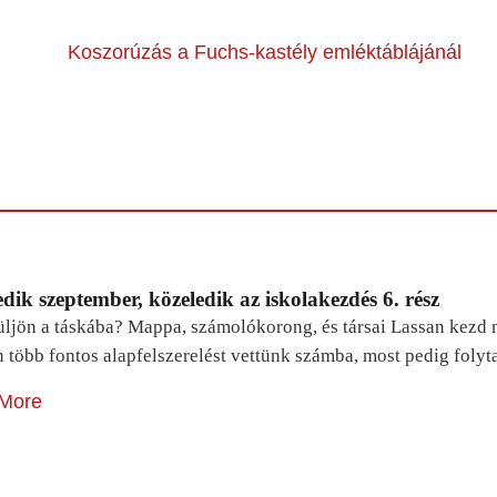
Koszorúzás a Fuchs-kastély emléktáblájánál
dik szeptember, közeledik az iskolakezdés 6. rész
ljön a táskába? Mappa, számolókorong, és társai Lassan kezd m
n több fontos alapfelszerelést vettünk számba, most pedig foly
More