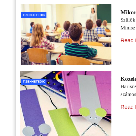
Mikor 
TIZENHETEDIK
Szülők
Minisz
Read 
Közele
TIZENHETEDIK
Harisn
számos
Read 