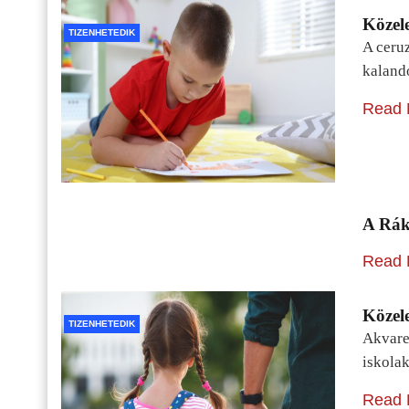
Közele
TIZENHETEDIK
A ceru
kaland
Read 
A Rák
Read 
Közele
TIZENHETEDIK
Akvarel
iskolak
Read 