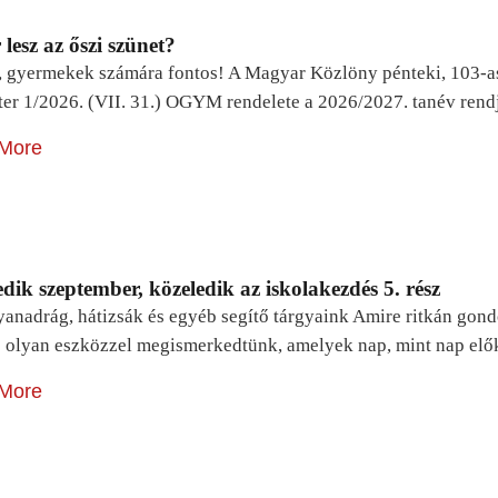
lesz az őszi szünet?
, gyermekek számára fontos! A Magyar Közlöny pénteki, 103-a
ter 1/2026. (VII. 31.) OGYM rendelete a 2026/2027. tanév rend
More
dik szeptember, közeledik az iskolakezdés 5. rész
yanadrág, hátizsák és egyéb segítő tárgyaink Amire ritkán gon
 olyan eszközzel megismerkedtünk, amelyek nap, mint nap elő
More