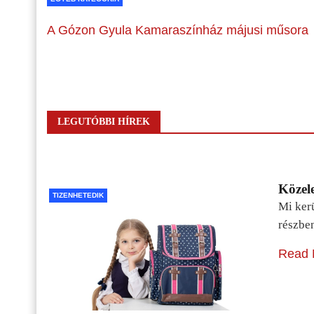
A Gózon Gyula Kamaraszínház májusi műsora
LEGUTÓBBI HÍREK
Közele
TIZENHETEDIK
Mi kerü
részbe
Read 