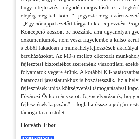
hogy a fejlesztést még idén megvalósítsuk, a legkés
elejéig meg kell kötni.”– jegyezte meg a városvezet
„Egy hónappal ezelőtt tárgyaltuk a Fejlesztési Prog
Koncepció köszönt be hozzánk, ami ugyanolyan gye
dokumentumok, nem veszi figyelembe a külső kerület
s ebből fakadóan a munkahelyfejlesztések akadályai
beruházásokat. Az M0-s mellett elképzelt munkahel
fejlesztési biztosítékot szeretnénk viszontlátni e
folyamatok végére érünk. A korábbi KT-határozatban 
határozati javaslatunkhoz is hozzátesszük. Ez a helyz
fejlesztések uniós költségvetési támogatásaival kapc
Fővárosi Önkormányzatot. Jogos elvárásunk, hogy a
fejlesztések kapcsán.” – foglalta össze a polgármest
támogatta a testület.
Horváth Tibor
EGYÉB KATEGÓRIA