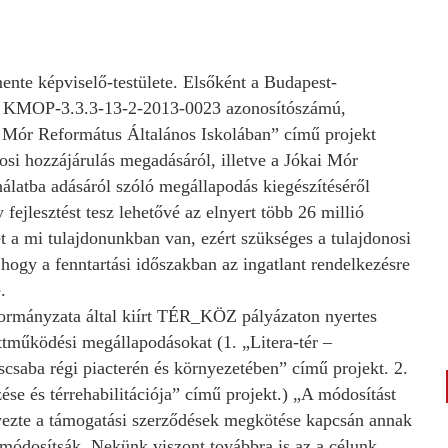
mente képviselő-testülete. Elsőként a Budapest-
rt KMOP-3.3.3-13-2-2013-0023 azonosítószámú,
i Mór Református Általános Iskolában” című projekt
osi hozzájárulás megadásáról, illetve a Jókai Mór
álatba adásáról szóló megállapodás kiegészítéséről
fejlesztést tesz lehetővé az elnyert több 26 millió
t a mi tulajdonunkban van, ezért szükséges a tulajdonosi
 hogy a fenntartási időszakban az ingatlant rendelkezésre
.
rmányzata által kiírt TÉR_KÖZ pályázaton nyertes
tműködési megállapodásokat (1. „Litera-tér –
oscsaba régi piacterén és környezetében” című projekt. 2.
zése és térrehabilitációja” című projekt.) „A módosítást
ezte a támogatási szerződések megkötése kapcsán annak
 módosítsák. Nekünk viszont továbbra is az a célunk,