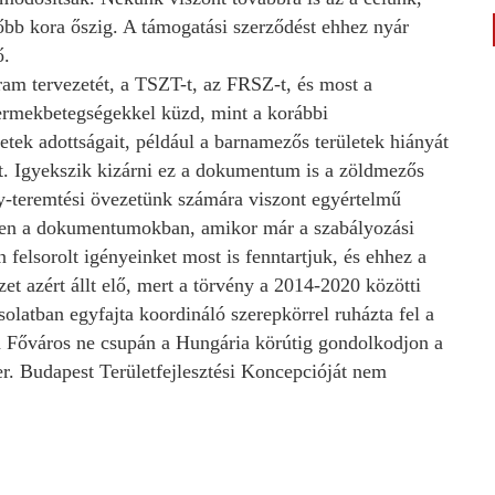
őbb kora őszig. A támogatási szerződést ehhez nyár
ő.
ram tervezetét, a TSZT-t, az FRSZ-t, és most a
rmekbetegségekkel küzd, mint a korábbi
ek adottságait, például a barnamezős területek hiányát
t. Igyekszik kizárni ez a dokumentum is a zöldmezős
y-teremtési övezetünk számára viszont egyértelmű
zekben a dokumentumokban, amikor már a szabályozási
felsorolt igényeinket most is fenntartjuk, és ehhez a
et azért állt elő, mert a törvény a 2014-2020 közötti
solatban egyfajta koordináló szerepkörrel ruházta fel a
 Főváros ne csupán a Hungária körútig gondolkodjon a
er. Budapest Területfejlesztési Koncepcióját nem