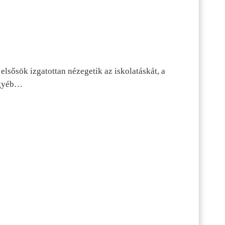
lsősök izgatottan nézegetik az iskolatáskát, a
 egyéb…