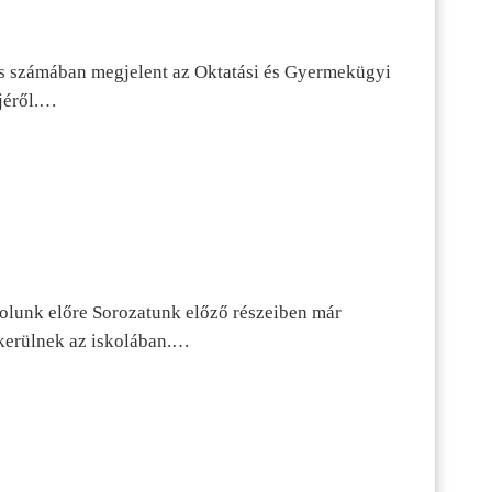
s számában megjelent az Oktatási és Gyermekügyi
jéről.…
dolunk előre Sorozatunk előző részeiben már
kerülnek az iskolában.…