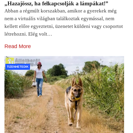
„Hazajössz, ha felkapcsolják a lámpákat!”
Abban a régmúlt korszakban, amikor a gyerekek még
nem a virtuális világban találkoztak egymással, nem
kellett előre egyeztetni, üzenetet küldeni vagy csoportot
létrehozni. Elég volt…
Read More
TIZENHETEDIK