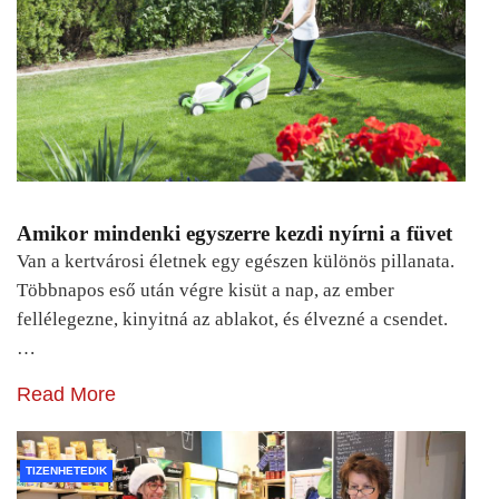
Amikor mindenki egyszerre kezdi nyírni a füvet
Van a kertvárosi életnek egy egészen különös pillanata.
Többnapos eső után végre kisüt a nap, az ember
fellélegezne, kinyitná az ablakot, és élvezné a csendet.
…
Read More
TIZENHETEDIK