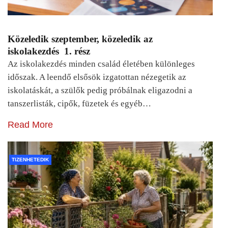
Közeledik szeptember, közeledik az
iskolakezdés 1. rész
Az iskolakezdés minden család életében különleges
időszak. A leendő elsősök izgatottan nézegetik az
iskolatáskát, a szülők pedig próbálnak eligazodni a
tanszerlisták, cipők, füzetek és egyéb…
Read More
TIZENHETEDIK