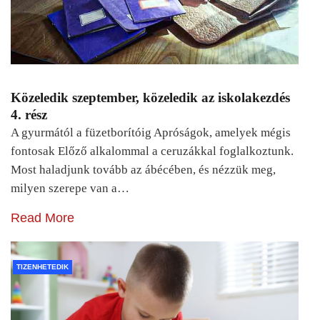
Közeledik szeptember, közeledik az iskolakezdés
4. rész
A gyurmától a füzetborítóig Apróságok, amelyek mégis
fontosak Előző alkalommal a ceruzákkal foglalkoztunk.
Most haladjunk tovább az ábécében, és nézzük meg,
milyen szerepe van a…
Read More
TIZENHETEDIK