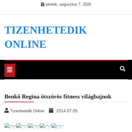
Skip
péntek, augusztus 7, 2026
to
content
TIZENHETEDIK
ONLINE
Toggle
navigation
Benkő Regina ötszörös fitness világbajnok
2014.07.05.
Tizenhetedik Online