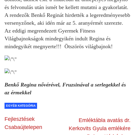
és felvonulás után ismét be kellett mutatni a gyakorlatát.
A rendezők Benkő Reginát hirdették a legeredményesebb
versenyzőnek, aki idén már az 5. aranyérmét szerezte.
Az eddigi megrendezett Gyermek Fitness
Világbajnokságok mindegyikén indult Regina és
mindegyikét megnyerte!!! Ötszörös világbajnok!
Benkő Regina nővérével, Fruzsinával a serlegekkel és
az érmekkel
EGYÉB KATEGÓRIA
Fejlesztések
Emléktábla avatás dr.
Csabaújtelepen
Kerkovits Gyula emlékére