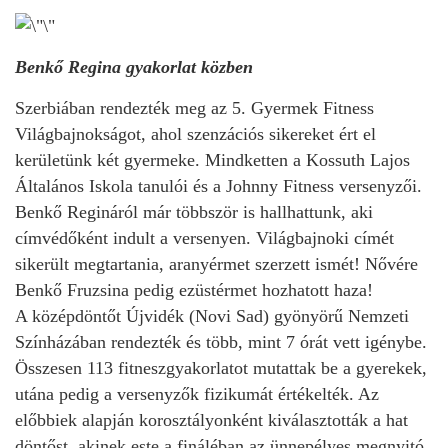
Benkő Regina gyakorlat közben
Szerbiában rendezték meg az 5. Gyermek Fitness
Világbajnokságot, ahol szenzációs sikereket ért el
kerületünk két gyermeke. Mindketten a Kossuth Lajos
Általános Iskola tanulói és a Johnny Fitness versenyzői.
Benkő Regináról már többször is hallhattunk, aki
címvédőként indult a versenyen. Világbajnoki címét
sikerült megtartania, aranyérmet szerzett ismét! Nővére
Benkő Fruzsina pedig ezüstérmet hozhatott haza!
A középdöntőt Újvidék (Novi Sad) gyönyörű Nemzeti
Színházában rendezték és több, mint 7 órát vett igénybe.
Összesen 113 fitneszgyakorlatot mutattak be a gyerekek,
utána pedig a versenyzők fizikumát értékelték. Az
előbbiek alapján korosztályonként kiválasztották a hat
döntőst, akinek este a fináléban az ünnepélyes megnyitó