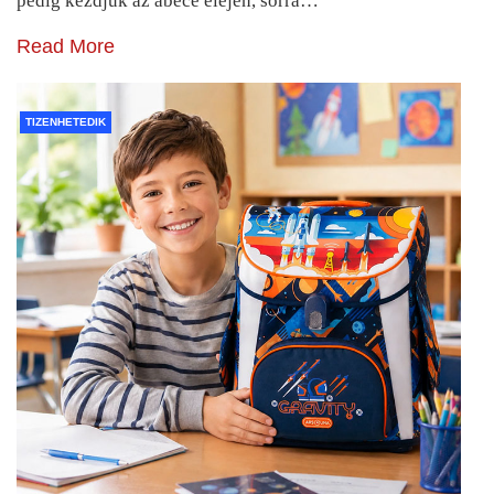
pedig kezdjük az ábécé elején, sorra…
Read More
TIZENHETEDIK