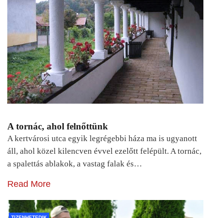
A tornác, ahol felnőttünk
A kertvárosi utca egyik legrégebbi háza ma is ugyanott
áll, ahol közel kilencven évvel ezelőtt felépült. A tornác,
a spalettás ablakok, a vastag falak és…
Read More
TIZENHETEDIK