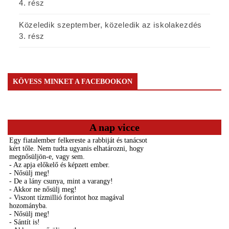
4. rész
Közeledik szeptember, közeledik az iskolakezdés
3. rész
KÖVESS MINKET A FACEBOOKON
A nap vicce