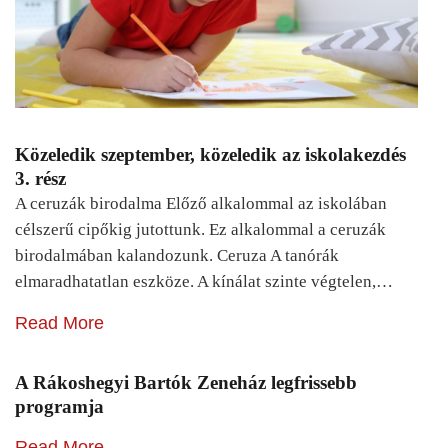
Közeledik szeptember, közeledik az iskolakezdés
3. rész
A ceruzák birodalma Előző alkalommal az iskolában
célszerű cipőkig jutottunk. Ez alkalommal a ceruzák
birodalmában kalandozunk. Ceruza A tanórák
elmaradhatatlan eszköze. A kínálat szinte végtelen,…
Read More
A Rákoshegyi Bartók Zeneház legfrissebb
programja
Read More