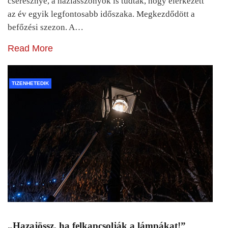
cseresznye, a háziasszonyok is tudták, hogy elérkezett
az év egyik legfontosabb időszaka. Megkezdődött a
befőzési szezon. A…
Read More
TIZENHETEDIK
„Hazajössz, ha felkapcsolják a lámpákat!”