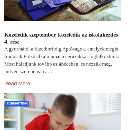
Közeledik szeptember, közeledik az iskolakezdés
4. rész
A gyurmától a füzetborítóig Apróságok, amelyek mégis
fontosak Előző alkalommal a ceruzákkal foglalkoztunk.
Most haladjunk tovább az ábécében, és nézzük meg,
milyen szerepe van a…
Read More
TIZENHETEDIK