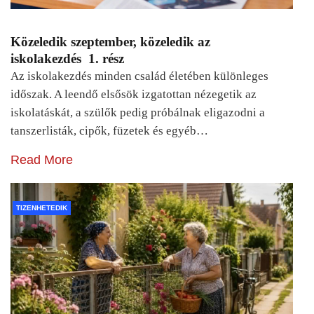
Közeledik szeptember, közeledik az
iskolakezdés 1. rész
Az iskolakezdés minden család életében különleges
időszak. A leendő elsősök izgatottan nézegetik az
iskolatáskát, a szülők pedig próbálnak eligazodni a
tanszerlisták, cipők, füzetek és egyéb…
Read More
TIZENHETEDIK