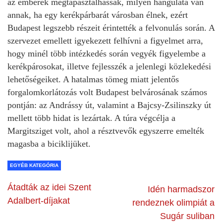
az emberek megtapasztalhassák, milyen hangulata van
annak, ha egy kerékpárbarát városban élnek, ezért
Budapest legszebb részeit érintették a felvonulás során. A
szervezet emellett igyekezett felhívni a figyelmet arra,
hogy minél több intézkedés során vegyék figyelembe a
kerékpárosokat, illetve fejlesszék a jelenlegi közlekedési
lehetőségeiket. A hatalmas tömeg miatt jelentős
forgalomkorlátozás volt Budapest belvárosának számos
pontján: az Andrássy út, valamint a Bajcsy-Zsilinszky út
mellett több hidat is lezártak. A túra végcélja a
Margitsziget volt, ahol a résztvevők egyszerre emelték
magasba a biciklijüket.
EGYÉB KATEGÓRIA
Átadták az idei Szent
Idén harmadszor
Adalbert-díjakat
rendeznek olimpiát a
Sugár suliban