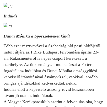
Indulás
Dunai Mónika a Sporszeleteket kínál
Több ezer résztvevővel a Szabadság híd pesti hídfőjétől
indult útjára az I Bike Budapest felvonulása április 23-
án. Rákosmentéről is népes csoport kerekezett a
starthelyre. Az önkormányzat munkatársai a Fő téren
fogadták az indulókat és Dunai Mónika országgyűlési
képviselő irányításával ásványvízzel, csokival, apróbb
bringás ajándékokkal kedveskedtek nekik.
Indulás előtt a képviselő asszony rövid köszöntőben
kívánt jó utat az indulóknak.
A Magyar Kerékpárosklub szerint a felvonulás oka, hogy