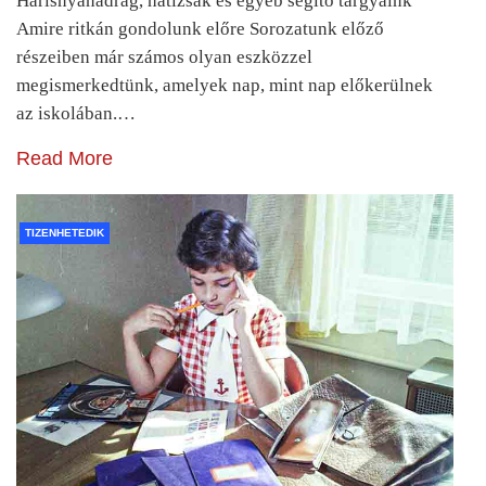
Harisnyanadrág, hátizsák és egyéb segítő tárgyaink
Amire ritkán gondolunk előre Sorozatunk előző
részeiben már számos olyan eszközzel
megismerkedtünk, amelyek nap, mint nap előkerülnek
az iskolában.…
Read More
TIZENHETEDIK