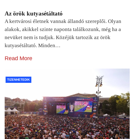
Az örök kutyasétáltató
A kertvárosi életnek vannak állandó szereplői. Olyan
alakok, akikkel szinte naponta találkozunk, még ha a
nevüket nem is tudjuk. Közéjük tartozik az örök
kutyasétáltató. Minden…
Read More
TIZENHETEDIK