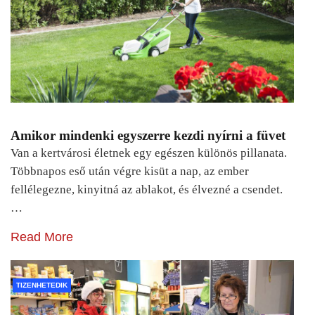
Amikor mindenki egyszerre kezdi nyírni a füvet
Van a kertvárosi életnek egy egészen különös pillanata.
Többnapos eső után végre kisüt a nap, az ember
fellélegezne, kinyitná az ablakot, és élvezné a csendet.
…
Read More
TIZENHETEDIK