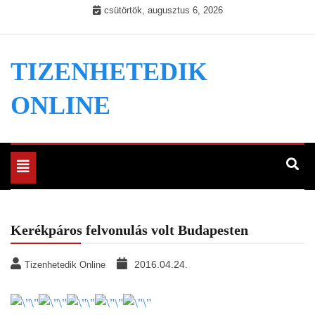
Skip
csütörtök, augusztus 6, 2026
to
content
TIZENHETEDIK
ONLINE
Toggle
navigation
Kerékpáros felvonulás volt Budapesten
2016.04.24.
Tizenhetedik Online