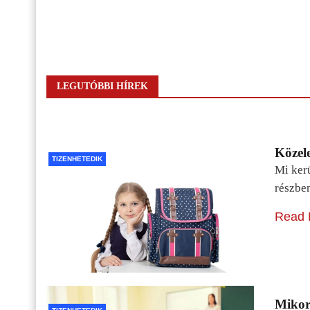
LEGUTÓBBI HÍREK
Közele
TIZENHETEDIK
Mi kerü
részbe
Read 
Mikor 