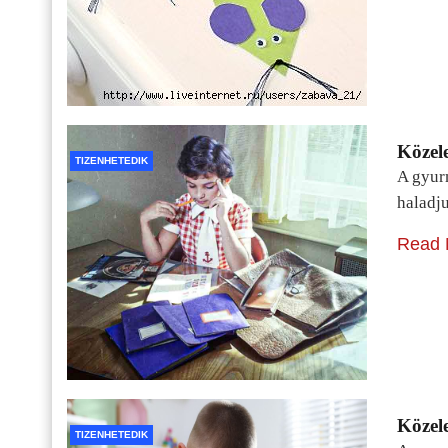
Közele
TIZENHETEDIK
A gyur
haladj
Read 
Közele
TIZENHETEDIK