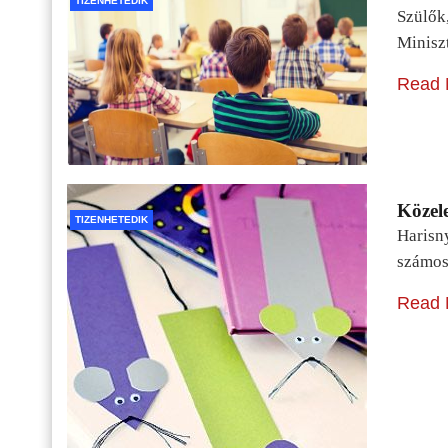
TIZENHETEDIK
Szülők
Minisz
Read 
Közele
TIZENHETEDIK
Harisn
számos
Read 