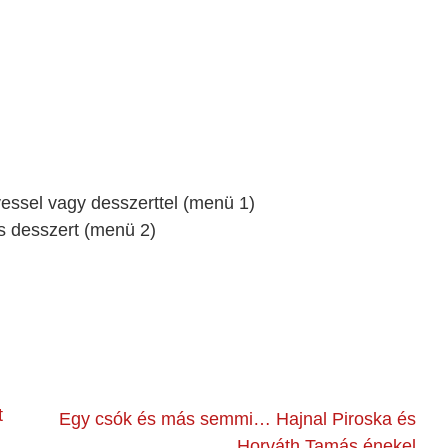
vessel vag
y desszerttel (menü 1)
s desszert (menü 2)
t
Egy csók és más semmi… Hajnal Piroska és
Horváth Tamás énekel