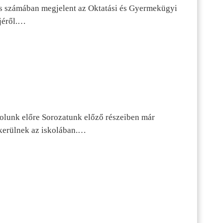
s számában megjelent az Oktatási és Gyermekügyi
jéről.…
dolunk előre Sorozatunk előző részeiben már
kerülnek az iskolában.…