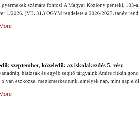
, gyermekek számára fontos! A Magyar Közlöny pénteki, 103-a
ter 1/2026. (VII. 31.) OGYM rendelete a 2026/2027. tanév rend
More
dik szeptember, közeledik az iskolakezdés 5. rész
yanadrág, hátizsák és egyéb segítő tárgyaink Amire ritkán gon
 olyan eszközzel megismerkedtünk, amelyek nap, mint nap elő
More