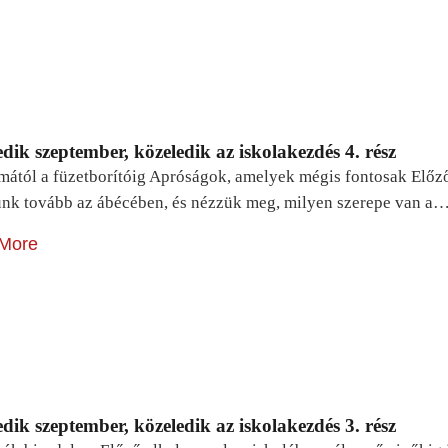
dik szeptember, közeledik az iskolakezdés 4. rész
mától a füzetborítóig Apróságok, amelyek mégis fontosak Előz
unk tovább az ábécében, és nézzük meg, milyen szerepe van a
More
dik szeptember, közeledik az iskolakezdés 3. rész