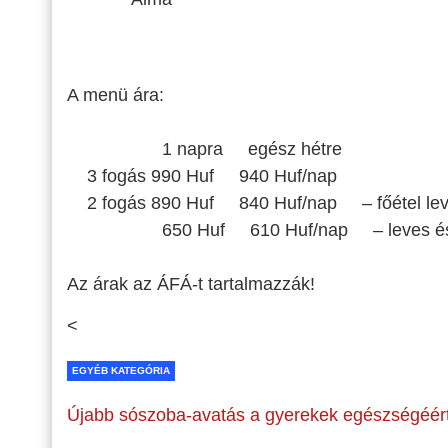
A menü ára:
1 napra egész hétre
3 fogás 990 Huf 940 Huf/nap
2 fogás 890 Huf 840 Huf/nap –
főétel le
650 Huf 610 Huf/nap –
leves é
Az árak az ÁFÁ-t tartalmazzák!
<
EGYÉB KATEGÓRIA
Újabb sószoba-avatás a gyerekek egészségéér