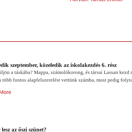
dik szeptember, közeledik az iskolakezdés 6. rész
ljön a táskába? Mappa, számolókorong, és társai Lassan kezd m
n több fontos alapfelszerelést vettünk számba, most pedig foly
More
lesz az őszi szünet?