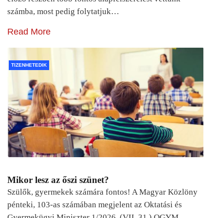
számba, most pedig folytatjuk…
Read More
TIZENHETEDIK
Mikor lesz az őszi szünet?
Szülők, gyermekek számára fontos! A Magyar Közlöny
pénteki, 103-as számában megjelent az Oktatási és
Gyermekügyi Miniszter 1/2026. (VII. 31.) OGYM