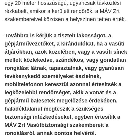
egy 20 méter hosszúságú, ugyancsak távközlési
rézkábelt, amikor a kerületi rendőrök, a MÁV Zrt
szakembereivel közösen a helyszínen tetten érték.
Továbbra is kérjük a tisztelt lakosságot, a
gépjárművezetőket, a kirándulókat, ha a vasúti
átjárókban, azok közelében, vagy a vasúti sínek
mellett közlekedve, szándékos, vagy gondatlan
rongálást látnak, tapasztalnak, vagy gyanúsan
tevékenykedő személyeket észlelnek,
mobiltelefonon keresztül azonnal értesítsék a
legközelebbi rendőrséget, akik a vonat és a
gépjármű balesetek megelőzése érdekében,
haladéktalanul megteszik a szükséges
biztonsági intézkedéseket, egyben értesítik a
MÁV Zrt Vasútbiztonsági szakembereit a
rongálásról, annak pontos helyéről.