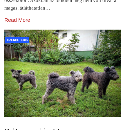
összekötött. Azokban az időkben még nem volt divat a
magas, átláthatatlan…
Read More
TIZENHETEDIK