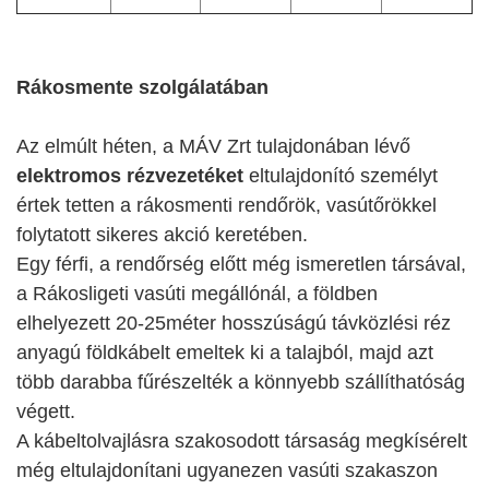
Rákosmente szolgálatában
Az elmúlt héten, a MÁV Zrt tulajdonában lévő
elektromos rézvezetéket
eltulajdonító személyt
értek tetten a rákosmenti rendőrök, vasútőrökkel
folytatott sikeres akció keretében.
Egy férfi, a rendőrség előtt még ismeretlen társával,
a Rákosligeti vasúti megállónál, a földben
elhelyezett 20-25méter hosszúságú távközlési réz
anyagú földkábelt emeltek ki a talajból, majd azt
több darabba fűrészelték a könnyebb szállíthatóság
végett.
A kábeltolvajlásra szakosodott társaság megkísérelt
még eltulajdonítani ugyanezen vasúti szakaszon