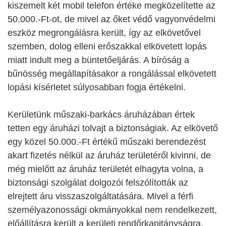
kiszemelt két mobil telefon értéke megközelítette az
50.000.-Ft-ot, de mivel az őket védő vagyonvédelmi
eszköz megrongálásra került, így az elkövetővel
szemben, dolog elleni erőszakkal elkövetett lopás
miatt indult meg a büntetőeljárás. A bíróság a
bűnösség megállapításakor a rongálással elkövetett
lopási kísérletet súlyosabban fogja értékelni.
Kerületünk műszaki-barkács áruházában értek
tetten egy áruházi tolvajt a biztonságiak. Az elkövető
egy közel 50.000.-Ft értékű műszaki berendezést
akart fizetés nélkül az áruház területéről kivinni, de
még mielőtt az áruház területét elhagyta volna, a
biztonsági szolgálat dolgozói felszólították az
elrejtett áru visszaszolgáltatására. Mivel a férfi
személyazonossági okmányokkal nem rendelkezett,
előállításra került a kerületi rendőrkapitányságra.