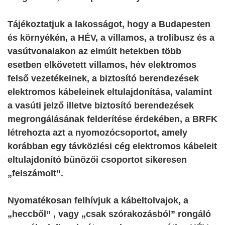
Tájékoztatjuk a lakosságot, hogy a Budapesten
és környékén, a HÉV, a villamos, a trolibusz és a
vasútvonalakon az elmúlt hetekben több
esetben elkövetett villamos, hév elektromos
felső vezetékeinek, a biztosító berendezések
elektromos kábeleinek eltulajdonítása, valamint
a vasúti jelző illetve biztosító berendezések
megrongálásának felderítése érdekében, a BRFK
létrehozta azt a nyomozócsoportot, amely
korábban egy távközlési cég elektromos kábeleit
eltulajdonító bűnözői csoportot sikeresen
„felszámolt”.
Nyomatékosan felhívjuk a kábeltolvajok, a
„heccből” , vagy „csak szórakozásból” rongáló