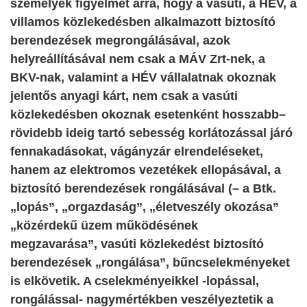
személyek figyelmét arra, hogy a vasúti, a HÉV, a
villamos közlekedésben alkalmazott biztosító
berendezések megrongálásával, azok
helyreállításával nem csak a MÁV Zrt-nek, a
BKV-nak, valamint a HÉV vállalatnak okoznak
jelentős anyagi kárt, nem csak a vasúti
közlekedésben okoznak esetenként hosszabb–
rövidebb ideig tartó sebesség korlátozással járó
fennakadásokat, vágányzár elrendeléseket,
hanem az elektromos vezetékek ellopásával, a
biztosító berendezések rongálásával (– a Btk.
„lopás”, „orgazdaság”, „életveszély okozása”
„közérdekű üzem működésének
megzavarása”, vasúti közlekedést biztosító
berendezések „rongálása”, bűncselekményeket
is elkövetik. A cselekményeikkel -lopással,
rongálással- nagymértékben veszélyeztetik a