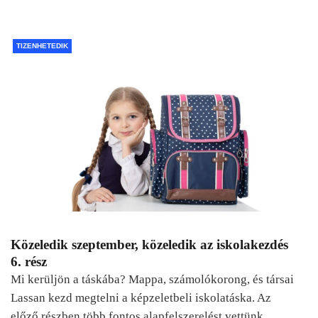
TIZENHETEDIK
Közeledik szeptember, közeledik az iskolakezdés
6. rész
Mi kerüljön a táskába? Mappa, számolókorong, és társai
Lassan kezd megtelni a képzeletbeli iskolatáska. Az
előző részben több fontos alapfelszerelést vettünk