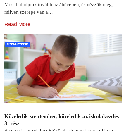
Most haladjunk tovább az ábécében, és nézzük meg,
milyen szerepe van a…
Read More
TIZENHETEDIK
Közeledik szeptember, közeledik az iskolakezdés
3. rész
A ceruzák birodalma Előző alkalommal az iskolában