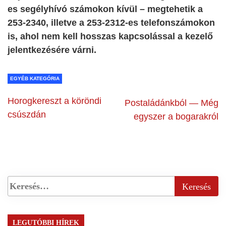
es segélyhívó számokon kívül – megtehetik a
253-2340, illetve a 253-2312-es telefonszámokon
is, ahol nem kell hosszas kapcsolással a kezelő
jelentkezésére várni.
EGYÉB KATEGÓRIA
Horogkereszt a köröndi
Postaládánkból — Még
csúszdán
egyszer a bogarakról
LEGUTÓBBI HÍREK