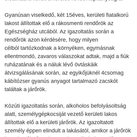
Gyanúsan viselkedő, két 15éves, kerületi fiatalkorú
lakost állítottak elő a rákosmenti rendőrök az
Egészségház utcából. Az igazoltatás során a
rendőrök azon kérdésére, hogy milyen
célból tartózkodnak a környéken, egymásnak
ellentmondó, zavaros válaszokat adtak, majd a fiúk
ruházatának és a náluk lévő övtáskáik
átvizsgálásának során, az egyikőjüknél 4csomag
kábítózser gyanús anyagot tartalmazó zacskót
találtak a járőrök.
Közúti igazoltatás során, alkoholos befolyásoltság
alatt, személygépkocsiját vezető kerületi lakos
állítottak elő a kerületi járőrök. Az igazoltatott
személy éppen elindult a lakásától, amikor a járőrök