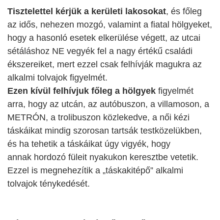
Tisztelettel kérjük a kerületi lakosokat
, és főleg
az idős, nehezen mozgó, valamint a fiatal hölgyeket,
hogy a hasonló esetek elkerülése végett, az utcai
sétáláshoz NE vegyék fel a nagy értékű családi
ékszereiket, mert ezzel csak felhívják magukra az
alkalmi tolvajok figyelmét.
Ezen kívül felhívjuk főleg a hölgyek
figyelmét
arra, hogy az utcán, az autóbuszon, a villamoson, a
METRÓN, a trolibuszon közlekedve, a női kézi
táskáikat mindig szorosan tartsák testközelükben,
és ha tehetik a táskáikat úgy vigyék, hogy
annak hordozó füleit nyakukon keresztbe vetetik.
Ezzel is megnehezítik a „táskakitépő” alkalmi
tolvajok ténykedését.