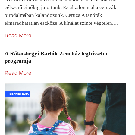
célszerű cipőkig jutottunk. Ez alkalommal a ceruzák
birodalmában kalandozunk. Ceruza A tanórák
elmaradhatatlan eszköze. A kínálat szinte végtelen,…
Read More
A Rákoshegyi Bartók Zeneház legfrissebb
programja
Read More
TIZENHETEDIK