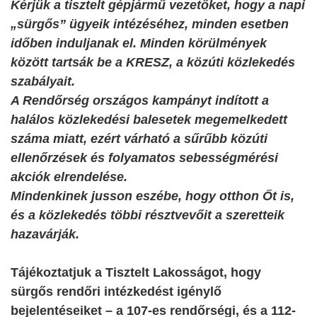
Kérjük a tisztelt gépjármű vezetőket, hogy a napi
„sürgős” ügyeik intézéséhez, minden esetben
időben induljanak el. Minden körülmények
között tartsák be a KRESZ, a közúti közlekedés
szabályait.
A Rendőrség országos kampányt indított a
halálos közlekedési balesetek megemelkedett
száma miatt, ezért várható a sűrűbb közúti
ellenőrzések és folyamatos sebességmérési
akciók elrendelése.
Mindenkinek jusson eszébe, hogy otthon Őt is,
és a közlekedés többi résztvevőit a szeretteik
hazavárják.
Tájékoztatjuk a Tisztelt Lakosságot, hogy
sürgős rendőri intézkedést igénylő
bejelentéseiket – a 107-es rendőrségi, és a 112-