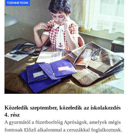
TIZENHETEDIK
Közeledik szeptember, közeledik az iskolakezdés
4. rész
A gyurmától a füzetborítóig Apróságok, amelyek mégis
fontosak Előző alkalommal a ceruzákkal foglalkoztunk.