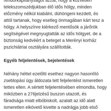
rendőrkapitányságot azzal, hogy a közvetlen
telekszomszédjukban élő idős hölgy, minden
előzmény nélkül kiabálni, dühöngeni kezdett, és
attól tartanak, hogy esetleg önmagában kárt tesz a
hölgy. A helyszínre kiérkező mentősök a járőrök
segítségével megnyugtatták az idős hölgyet, de a
biztonság kedvéért a beteget a Merényi korház
pszichiátriai osztályára szállították.
Egyéb feljelentések, bejelentések
Néhány héttel ezelőtti esethez nagyon hasonlító
zseblopási ügy áldozata tett feljelentést ismeretlen
tettes ellen. A sértett feljelentésében elmondta, hogy
miközben a 276jelzésű buszon utazott, és
fáradsága miatt elbóbiskolt, azalatt az idő alatt
ismeretlen elkövető kivette a nadrágja jobb első