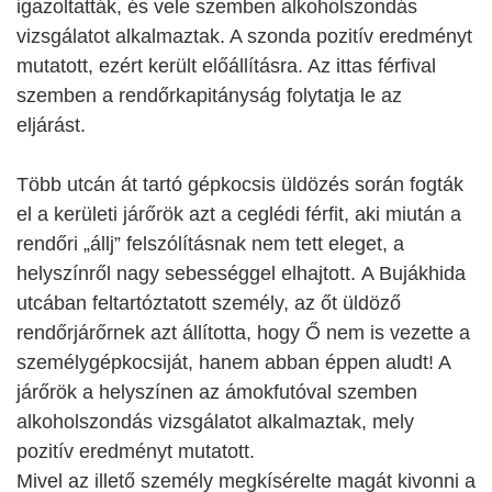
igazoltatták, és vele szemben alkoholszondás
vizsgálatot alkalmaztak. A szonda pozitív eredményt
mutatott, ezért került előállításra. Az ittas férfival
szemben a rendőrkapitányság folytatja le az
eljárást.
Több utcán át tartó gépkocsis üldözés során fogták
el a kerületi járőrök azt a ceglédi férfit, aki miután a
rendőri „állj” felszólításnak nem tett eleget, a
helyszínről nagy sebességgel elhajtott. A Bujákhida
utcában feltartóztatott személy, az őt üldöző
rendőrjárőrnek azt állította, hogy Ő nem is vezette a
személygépkocsiját, hanem abban éppen aludt! A
járőrök a helyszínen az ámokfutóval szemben
alkoholszondás vizsgálatot alkalmaztak, mely
pozitív eredményt mutatott.
Mivel az illető személy megkísérelte magát kivonni a