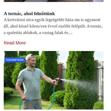
A tornác, ahol felnőttünk
A kertvárosi utca egyik legrégebbi háza ma is ugyanott
áll, ahol közel kilencven évvel ezelőtt felépült. A tornác,
a spalettás ablakok, a vastag falak és…
Read More
TIZENHETEDIK