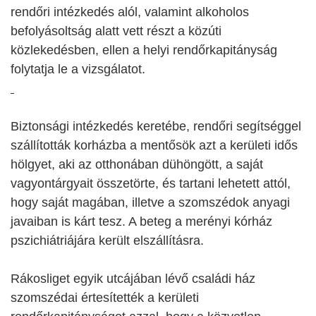
rendőri intézkedés alól, valamint alkoholos
befolyásoltság alatt vett részt a közúti
közlekedésben, ellen a helyi rendőrkapitányság
folytatja le a vizsgálatot.
Biztonsági intézkedés keretébe, rendőri segítséggel
szállították korházba a mentősök azt a kerületi idős
hölgyet, aki az otthonában dühöngött, a saját
vagyontárgyait összetörte, és tartani lehetett attól,
hogy saját magában, illetve a szomszédok anyagi
javaiban is kárt tesz. A beteg a merényi kórház
pszichiátriájára került elszállításra.
Rákosliget egyik utcájában lévő családi ház
szomszédai értesítették a kerületi