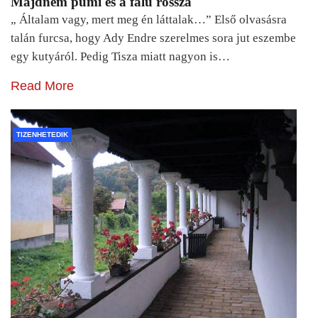
Majdnem pumi és a falu rossza
„ Általam vagy, mert meg én láttalak…” Első olvasásra
talán furcsa, hogy Ady Endre szerelmes sora jut eszembe
egy kutyáról. Pedig Tisza miatt nagyon is…
Read More
TIZENHETEDIK