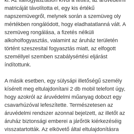
ki. Az italfogyasztáson kívül a tettes, az áruvédelmi
matricáját távolította el, egy kis értékű
napszemüvegről, melynek során a szemüveg oly
mértékben rongálódott, hogy eladhatatlanná vált. A
szemüveg rongálása, a fizetés nélküli
alkoholfogyasztás, valamint az áruház területén
történt szeszesital fogyasztás miatt, az elfogott
személlyel szemben szabálysértési eljárást
índítottunk.
A másik esetben, egy sülysápi illetőségű személy
kísérelt meg eltulajdonítani 2 db mobil telefont úgy,
hogy azokról az áruvédelmi műanyag dobozt egy
csavarhúzóval lefeszítette. Természetesen az
áruvédelmi rendszer azonnal bejelzett, az illetőt az
áruház biztonsági emberei a járőrök kiérkezéséig
visszatartották. Az elkövető által eltulajdonításra