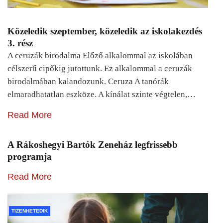
Közeledik szeptember, közeledik az iskolakezdés
3. rész
A ceruzák birodalma Előző alkalommal az iskolában
célszerű cipőkig jutottunk. Ez alkalommal a ceruzák
birodalmában kalandozunk. Ceruza A tanórák
elmaradhatatlan eszköze. A kínálat szinte végtelen,…
Read More
A Rákoshegyi Bartók Zeneház legfrissebb
programja
Read More
TIZENHETEDIK