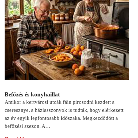
Befőzés és konyhaillat
Amikor a kertvárosi utcák fáin pirosodni kezdett a
cseresznye, a háziasszonyok is tudták, hogy elérkezett
az év egyik legfontosabb időszaka. Megkezdődött a
befőzési szezon. A…