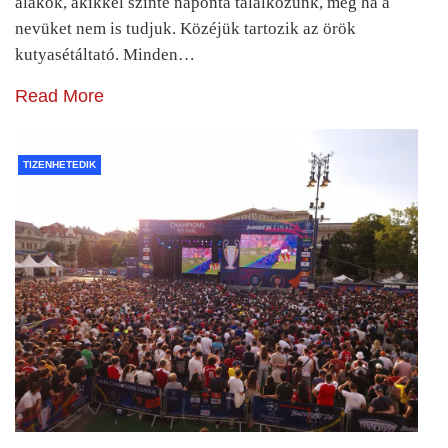
alakok, akikkel szinte naponta találkozunk, még ha a
nevüket nem is tudjuk. Közéjük tartozik az örök
kutyasétáltató. Minden…
Read More
TIZENHETEDIK