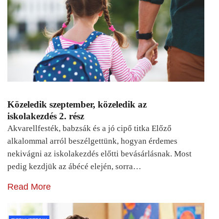
Közeledik szeptember, közeledik az
iskolakezdés 2. rész
Akvarellfesték, babzsák és a jó cipő titka Előző
alkalommal arról beszélgettünk, hogyan érdemes
nekivágni az iskolakezdés előtti bevásárlásnak. Most
pedig kezdjük az ábécé elején, sorra…
Read More