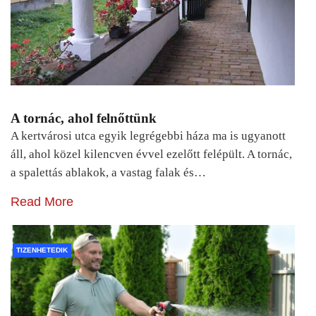
A tornác, ahol felnőttünk
A kertvárosi utca egyik legrégebbi háza ma is ugyanott
áll, ahol közel kilencven évvel ezelőtt felépült. A tornác,
a spalettás ablakok, a vastag falak és…
Read More
TIZENHETEDIK