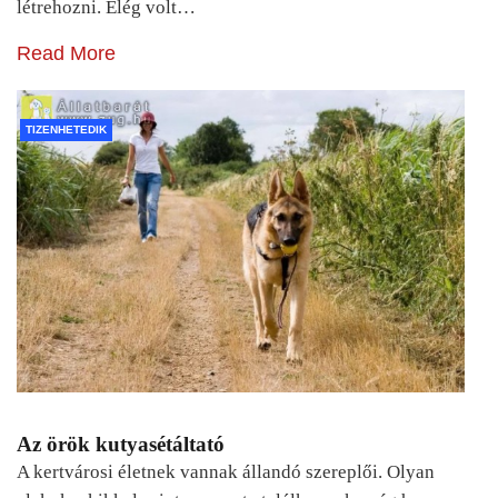
létrehozni. Elég volt…
Read More
TIZENHETEDIK
Az örök kutyasétáltató
A kertvárosi életnek vannak állandó szereplői. Olyan