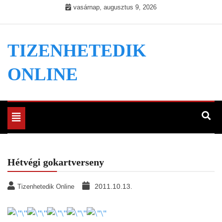
Skip
vasárnap, augusztus 9, 2026
to
content
TIZENHETEDIK
ONLINE
Toggle
navigation
Hétvégi gokartverseny
2011.10.13.
Tizenhetedik Online