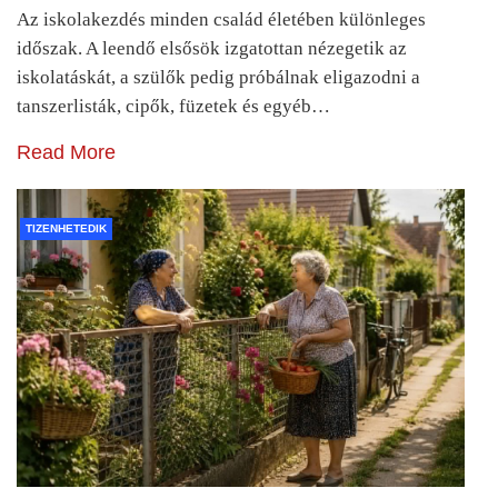
Az iskolakezdés minden család életében különleges
időszak. A leendő elsősök izgatottan nézegetik az
iskolatáskát, a szülők pedig próbálnak eligazodni a
tanszerlisták, cipők, füzetek és egyéb…
Read More
TIZENHETEDIK