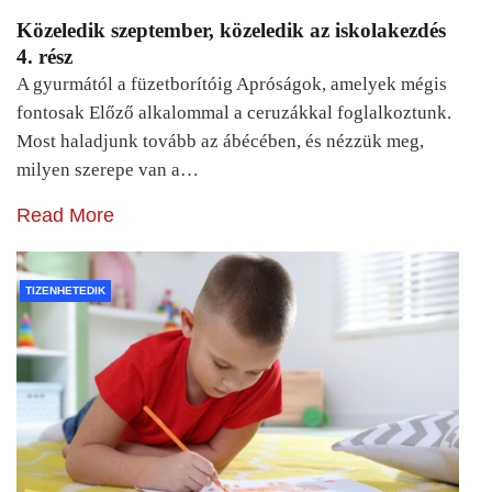
Közeledik szeptember, közeledik az iskolakezdés
4. rész
A gyurmától a füzetborítóig Apróságok, amelyek mégis
fontosak Előző alkalommal a ceruzákkal foglalkoztunk.
Most haladjunk tovább az ábécében, és nézzük meg,
milyen szerepe van a…
Read More
TIZENHETEDIK