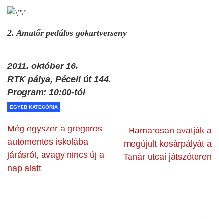
2. Amatőr pedálos gokartverseny
2011. október 16.
RTK pálya, Péceli út 144.
Program
: 10:00-tól
EGYÉB KATEGÓRIA
Még egyszer a gregoros
Hamarosan avatják a
autómentes iskolába
megújult kosárpályát a
járásról, avagy nincs új a
Tanár utcai játszótéren
nap alatt