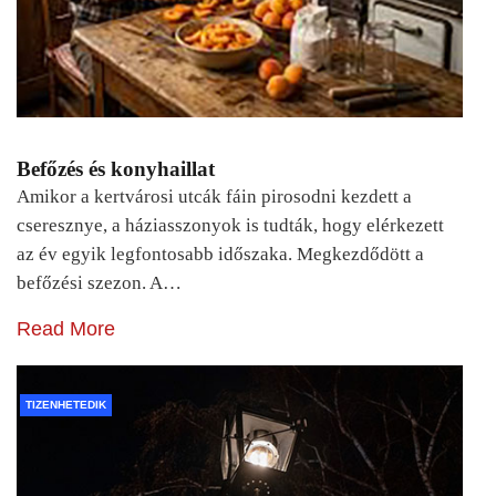
Befőzés és konyhaillat
Amikor a kertvárosi utcák fáin pirosodni kezdett a
cseresznye, a háziasszonyok is tudták, hogy elérkezett
az év egyik legfontosabb időszaka. Megkezdődött a
befőzési szezon. A…
Read More
TIZENHETEDIK