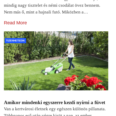
mindig nagy tisztelet és némi csodálat övez bennem.
Nem más ő, mint a hajnali futó. Miközben a…
Read More
TIZENHETEDIK
Amikor mindenki egyszerre kezdi nyírni a füvet
Van a kertvárosi életnek egy egészen különös pillanata.
Többnapos eső után végre kisüt a nap, az ember