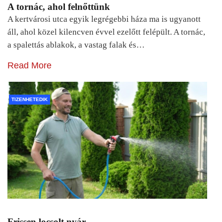
A tornác, ahol felnőttünk
A kertvárosi utca egyik legrégebbi háza ma is ugyanott
áll, ahol közel kilencven évvel ezelőtt felépült. A tornác,
a spalettás ablakok, a vastag falak és…
Read More
TIZENHETEDIK
Frissen locsolt nyár