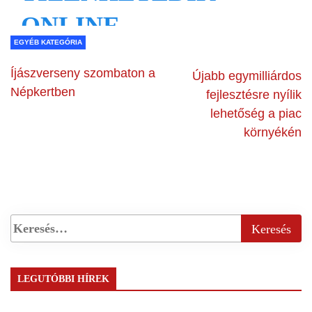
EGYÉB KATEGÓRIA
Íjászverseny szombaton a
Újabb egymilliárdos
Népkertben
fejlesztésre nyílik
lehetőség a piac
környékén
LEGUTÓBBI HÍREK