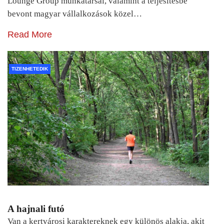
Lounge Group munkatársai, valamint a teljesítésbe
bevont magyar vállalkozások közel…
Read More
TIZENHETEDIK
A hajnali futó
Van a kertvárosi karaktereknek egy különös alakja, akit