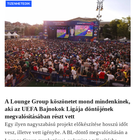
TIZENHETEDIK
A Lounge Group köszönetet mond mindenkinek,
aki az UEFA Bajnokok Ligája döntőjének
megvalósításában részt vett
Egy ilyen nagyszabású projekt előkészítése hosszú időt
vesz, illetve vett igénybe. A BL-döntő megvalósításán a