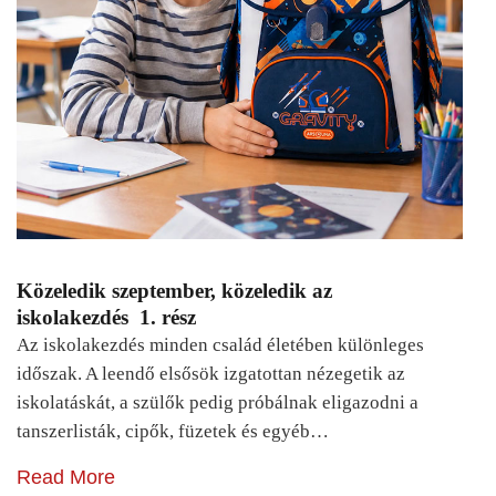
Közeledik szeptember, közeledik az
iskolakezdés 1. rész
Az iskolakezdés minden család életében különleges
időszak. A leendő elsősök izgatottan nézegetik az
iskolatáskát, a szülők pedig próbálnak eligazodni a
tanszerlisták, cipők, füzetek és egyéb…
Read More