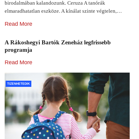
birodalmában kalandozunk. Ceruza A tanórák
elmaradhatatlan eszköze. A kínálat szinte végtelen,…
Read More
A Rákoshegyi Bartók Zeneház legfrissebb
programja
Read More
TIZENHETEDIK