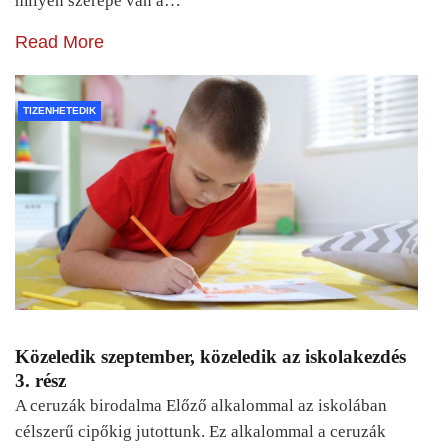
milyen szerepe van a…
Read More
TIZENHETEDIK
Közeledik szeptember, közeledik az iskolakezdés
3. rész
A ceruzák birodalma Előző alkalommal az iskolában
célszerű cipőkig jutottunk. Ez alkalommal a ceruzák