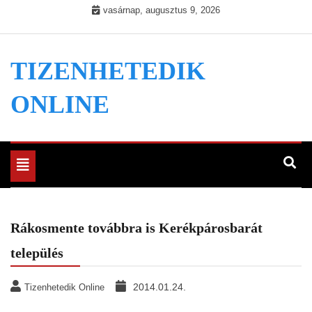
Skip
vasárnap, augusztus 9, 2026
to
content
TIZENHETEDIK
ONLINE
Toggle
navigation
Rákosmente továbbra is Kerékpárosbarát
település
2014.01.24.
Tizenhetedik Online