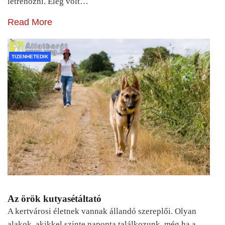
létrehozni. Elég volt…
Read More
TIZENHETEDIK
Az örök kutyasétáltató
A kertvárosi életnek vannak állandó szereplői. Olyan
alakok, akikkel szinte naponta találkozunk, még ha a