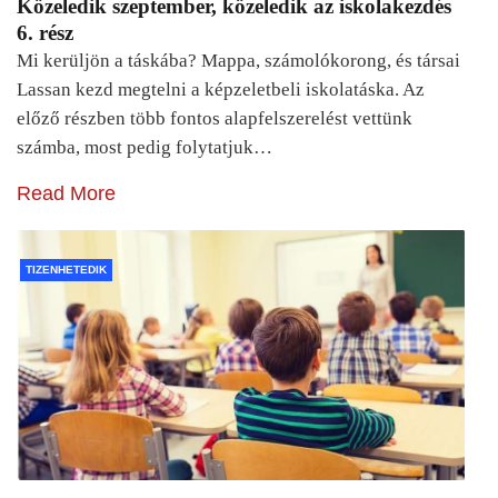
Közeledik szeptember, közeledik az iskolakezdés
6. rész
Mi kerüljön a táskába? Mappa, számolókorong, és társai
Lassan kezd megtelni a képzeletbeli iskolatáska. Az
előző részben több fontos alapfelszerelést vettünk
számba, most pedig folytatjuk…
Read More
TIZENHETEDIK