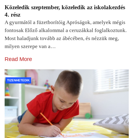
Közeledik szeptember, közeledik az iskolakezdés
4. rész
A gyurmától a füzetborítóig Apróságok, amelyek mégis
fontosak Előző alkalommal a ceruzákkal foglalkoztunk.
Most haladjunk tovább az ábécében, és nézzük meg,
milyen szerepe van a…
Read More
TIZENHETEDIK