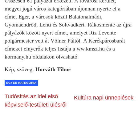
Összesen 61 pályázat érkezett. A fővárosi kerület,
megyei jogú város kategóriában újonnan nyerte el a
címet Eger, a városok közül Balatonalmádi,
Gyomaendrőd, Lenti és Soltvadkert. Rákosmente az újra
pályázók között nyert címet, amelyet Riz Levente
polgármester vett át Völner Páltól. A Kerékpárosbarát
címeket elnyerők teljes listája a ww.kmsz.hu és a
kormany.hu oldalakon olvasható.
Kép, szöveg:
Horváth Tibor
EGYÉB KATEGÓRIA
Tudósítás az idei első
Kultúra napi ünneplések
képviselő-testületi ülésről