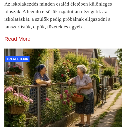
Az iskolakezdés minden család életében különleges
időszak. A leendő elsősök izgatottan nézegetik az
iskolatáskát, a szülők pedig próbálnak eligazodni a
tanszerlisták, cipők, füzetek és egyéb…
Read More
TIZENHETEDIK