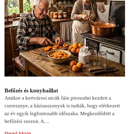
Befőzés és konyhaillat
Amikor a kertvárosi utcák fáin pirosodni kezdett a
cseresznye, a háziasszonyok is tudták, hogy elérkezett
az év egyik legfontosabb időszaka. Megkezdődött a
befőzési szezon. A…
Read More