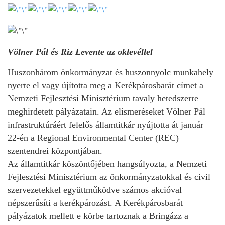
Völner Pál és Riz Levente az oklevéllel
Huszonhárom önkormányzat és huszonnyolc munkahely
nyerte el vagy újította meg a Kerékpárosbarát címet a
Nemzeti Fejlesztési Minisztérium tavaly hetedszerre
meghirdetett pályázatain. Az elismeréseket Völner Pál
infrastruktúráért felelős államtitkár nyújtotta át január
22-én a Regional Environmental Center (REC)
szentendrei központjában.
Az államtitkár köszöntőjében hangsúlyozta, a Nemzeti
Fejlesztési Minisztérium az önkormányzatokkal és civil
szervezetekkel együttműködve számos akcióval
népszerűsíti a kerékpározást. A Kerékpárosbarát
pályázatok mellett e körbe tartoznak a Bringázz a