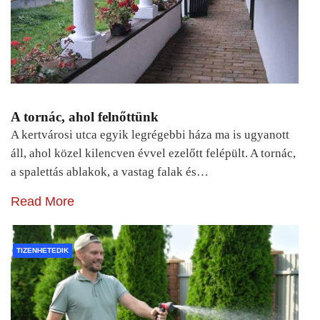
A tornác, ahol felnőttünk
A kertvárosi utca egyik legrégebbi háza ma is ugyanott
áll, ahol közel kilencven évvel ezelőtt felépült. A tornác,
a spalettás ablakok, a vastag falak és…
Read More
TIZENHETEDIK