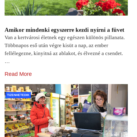
Amikor mindenki egyszerre kezdi nyírni a füvet
Van a kertvárosi életnek egy egészen különös pillanata.
Többnapos eső után végre kisüt a nap, az ember
fellélegezne, kinyitná az ablakot, és élvezné a csendet.
…
Read More
TIZENHETEDIK