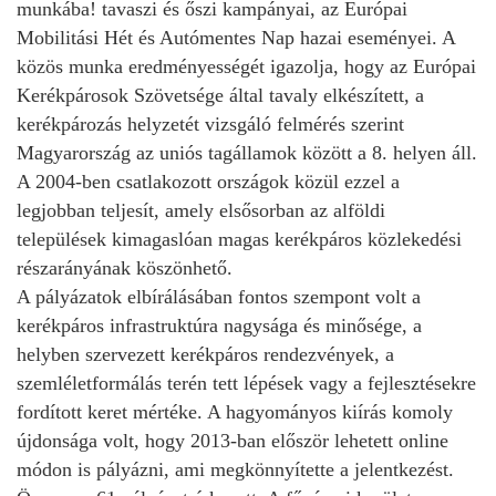
munkába! tavaszi és őszi kampányai, az Európai
Mobilitási Hét és Autómentes Nap hazai eseményei. A
közös munka eredményességét igazolja, hogy az Európai
Kerékpárosok Szövetsége által tavaly elkészített, a
kerékpározás helyzetét vizsgáló felmérés szerint
Magyarország az uniós tagállamok között a 8. helyen áll.
A 2004-ben csatlakozott országok közül ezzel a
legjobban teljesít, amely elsősorban az alföldi
települések kimagaslóan magas kerékpáros közlekedési
részarányának köszönhető.
A pályázatok elbírálásában fontos szempont volt a
kerékpáros infrastruktúra nagysága és minősége, a
helyben szervezett kerékpáros rendezvények, a
szemléletformálás terén tett lépések vagy a fejlesztésekre
fordított keret mértéke. A hagyományos kiírás komoly
újdonsága volt, hogy 2013-ban először lehetett online
módon is pályázni, ami megkönnyítette a jelentkezést.