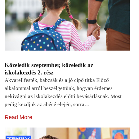
Közeledik szeptember, közeledik az
iskolakezdés 2. rész
Akvarellfesték, babzsák és a jó cipő titka Előző
alkalommal arról beszélgettünk, hogyan érdemes
nekivágni az iskolakezdés előtti bevásárlásnak. Most
pedig kezdjük az ábécé elején, sorra…
Read More
TIZENHETEDIK