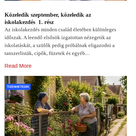
Közeledik szeptember, közeledik az
iskolakezdés 1. rész
Az iskolakezdés minden család életében különleges
időszak. A leendő elsősök izgatottan nézegetik az
iskolatáskát, a szülők pedig próbálnak eligazodni a
tanszerlisták, cipők, füzetek és egyéb…
Read More
TIZENHETEDIK