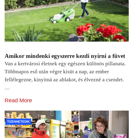
Amikor mindenki egyszerre kezdi nyírni a füvet
Van a kertvárosi életnek egy egészen különös pillanata.
Többnapos eső után végre kisüt a nap, az ember
fellélegezne, kinyitná az ablakot, és élvezné a csendet.
…
Read More
TIZENHETEDIK