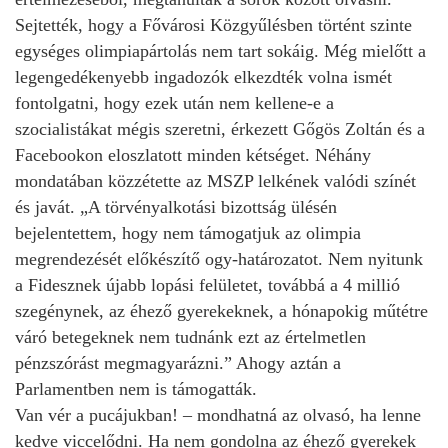
Sejtették, hogy a Fővárosi Közgyűlésben történt szinte
egységes olimpiapártolás nem tart sokáig. Még mielőtt a
legengedékenyebb ingadozók elkezdték volna ismét
fontolgatni, hogy ezek után nem kellene-e a
szocialistákat mégis szeretni, érkezett Gőgös Zoltán és a
Facebookon eloszlatott minden kétséget. Néhány
mondatában közzétette az MSZP lelkének valódi színét
és javát. „A törvényalkotási bizottság ülésén
bejelentettem, hogy nem támogatjuk az olimpia
megrendezését előkészítő ogy-határozatot. Nem nyitunk
a Fidesznek újabb lopási felületet, továbbá a 4 millió
szegénynek, az éhező gyerekeknek, a hónapokig műtétre
váró betegeknek nem tudnánk ezt az értelmetlen
pénzszórást megmagyarázni.” Ahogy aztán a
Parlamentben nem is támogatták.
Van vér a pucájukban! – mondhatná az olvasó, ha lenne
kedve viccelődni. Ha nem gondolna az éhező gyerekek