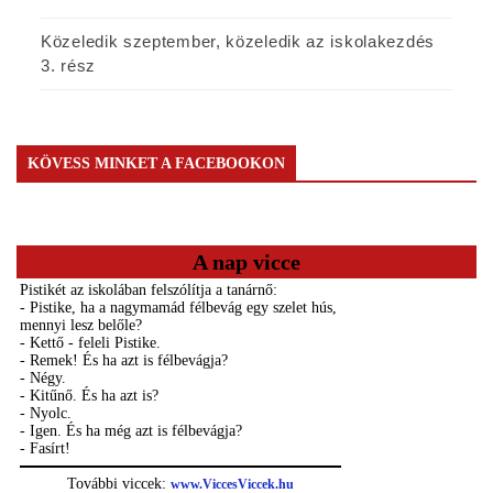
Közeledik szeptember, közeledik az iskolakezdés
3. rész
KÖVESS MINKET A FACEBOOKON
A nap vicce