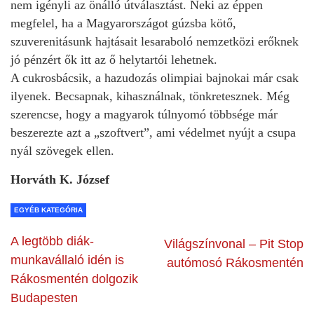
nem igényli az önálló útválasztást. Neki az éppen
megfelel, ha a Magyarországot gúzsba kötő,
szuverenitásunk hajtásait lesaraboló nemzetközi erőknek
jó pénzért ők itt az ő helytartói lehetnek.
A cukrosbácsik, a hazudozás olimpiai bajnokai már csak
ilyenek. Becsapnak, kihasználnak, tönkretesznek. Még
szerencse, hogy a magyarok túlnyomó többsége már
beszerezte azt a „szoftvert”, ami védelmet nyújt a csupa
nyál szövegek ellen.
Horváth K. József
EGYÉB KATEGÓRIA
A legtöbb diák-
Világszínvonal – Pit Stop
munkavállaló idén is
autómosó Rákosmentén
Rákosmentén dolgozik
Budapesten