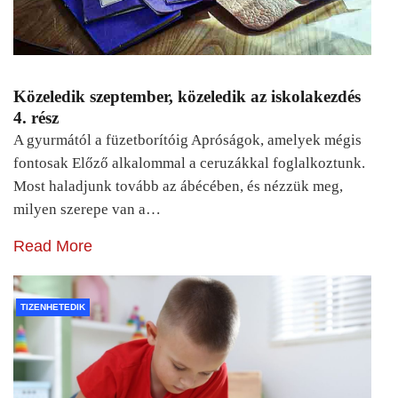
Közeledik szeptember, közeledik az iskolakezdés
4. rész
A gyurmától a füzetborítóig Apróságok, amelyek mégis
fontosak Előző alkalommal a ceruzákkal foglalkoztunk.
Most haladjunk tovább az ábécében, és nézzük meg,
milyen szerepe van a…
Read More
TIZENHETEDIK