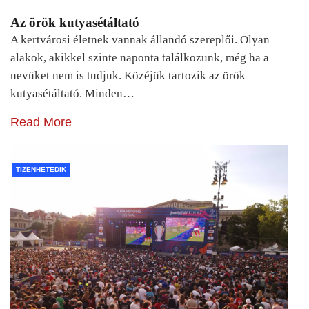
Az örök kutyasétáltató
A kertvárosi életnek vannak állandó szereplői. Olyan
alakok, akikkel szinte naponta találkozunk, még ha a
nevüket nem is tudjuk. Közéjük tartozik az örök
kutyasétáltató. Minden…
Read More
TIZENHETEDIK