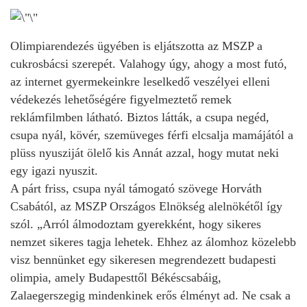
Olimpiarendezés ügyében is eljátszotta az MSZP a
cukrosbácsi szerepét. Valahogy úgy, ahogy a most futó,
az internet gyermekeinkre leselkedő veszélyei elleni
védekezés lehetőségére figyelmeztető remek
reklámfilmben látható. Biztos látták, a csupa negéd,
csupa nyál, kövér, szemüveges férfi elcsalja mamájától a
plüss nyusziját ölelő kis Annát azzal, hogy mutat neki
egy igazi nyuszit.
A párt friss, csupa nyál támogató szövege Horváth
Csabától, az MSZP Országos Elnökség alelnökétől így
szól. „Arról álmodoztam gyerekként, hogy sikeres
nemzet sikeres tagja lehetek. Ehhez az álomhoz közelebb
visz bennünket egy sikeresen megrendezett budapesti
olimpia, amely Budapesttől Békéscsabáig,
Zalaegerszegig mindenkinek erős élményt ad. Ne csak a