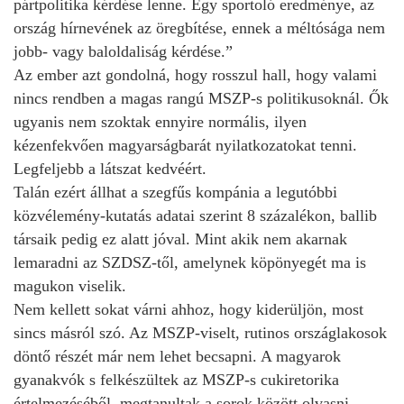
pártpolitika kérdése lenne. Egy sportoló eredménye, az
ország hírnevének az öregbítése, ennek a méltósága nem
jobb- vagy baloldaliság kérdése.”
Az ember azt gondolná, hogy rosszul hall, hogy valami
nincs rendben a magas rangú MSZP-s politikusoknál. Ők
ugyanis nem szoktak ennyire normális, ilyen
kézenfekvően magyarságbarát nyilatkozatokat tenni.
Legfeljebb a látszat kedvéért.
Talán ezért állhat a szegfűs kompánia a legutóbbi
közvélemény-kutatás adatai szerint 8 százalékon, ballib
társaik pedig ez alatt jóval. Mint akik nem akarnak
lemaradni az SZDSZ-től, amelynek köpönyegét ma is
magukon viselik.
Nem kellett sokat várni ahhoz, hogy kiderüljön, most
sincs másról szó. Az MSZP-viselt, rutinos országlakosok
döntő részét már nem lehet becsapni. A magyarok
gyanakvók s felkészültek az MSZP-s cukiretorika
értelmezéséből, megtanultak a sorok között olvasni.