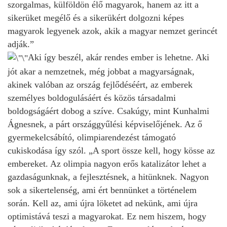
szorgalmas, külföldön élő magyarok, hanem az itt a
sikerüket megélő és a sikerükért dolgozni képes
magyarok legyenek azok, akik a magyar nemzet gerincét
adják.”
Aki így beszél, akár rendes ember is lehetne. Aki
jót akar a nemzetnek, még jobbat a magyarságnak,
akinek valóban az ország fejlődéséért, az emberek
személyes boldogulásáért és közös társadalmi
boldogságáért dobog a szíve. Csakúgy, mint Kunhalmi
Ágnesnek, a párt országgyűlési képviselőjének. Az ő
gyermekelcsábító, olimpiarendezést támogató
cukiskodása így szól. „A sport össze kell, hogy kösse az
embereket. Az olimpia nagyon erős katalizátor lehet a
gazdaságunknak, a fejlesztésnek, a hitünknek. Nagyon
sok a sikertelenség, ami ért bennünket a történelem
során. Kell az, ami újra löketet ad nekünk, ami újra
optimistává teszi a magyarokat. Ez nem hiszem, hogy