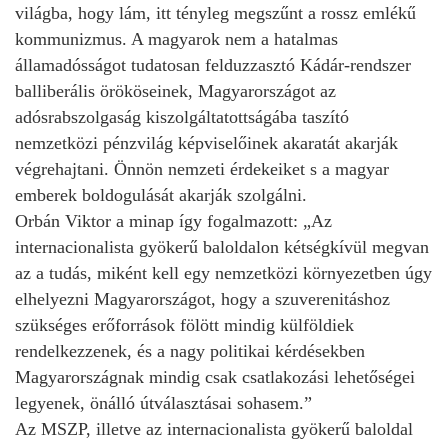
világba, hogy lám, itt tényleg megszűnt a rossz emlékű
kommunizmus. A magyarok nem a hatalmas
államadósságot tudatosan felduzzasztó Kádár-rendszer
balliberális örököseinek, Magyarországot az
adósrabszolgaság kiszolgáltatottságába taszító
nemzetközi pénzvilág képviselőinek akaratát akarják
végrehajtani. Önnön nemzeti érdekeiket s a magyar
emberek boldogulását akarják szolgálni.
Orbán Viktor a minap így fogalmazott: „Az
internacionalista gyökerű baloldalon kétségkívül megvan
az a tudás, miként kell egy nemzetközi környezetben úgy
elhelyezni Magyarországot, hogy a szuverenitáshoz
szükséges erőforrások fölött mindig külföldiek
rendelkezzenek, és a nagy politikai kérdésekben
Magyarországnak mindig csak csatlakozási lehetőségei
legyenek, önálló útválasztásai sohasem.”
Az MSZP, illetve az internacionalista gyökerű baloldal