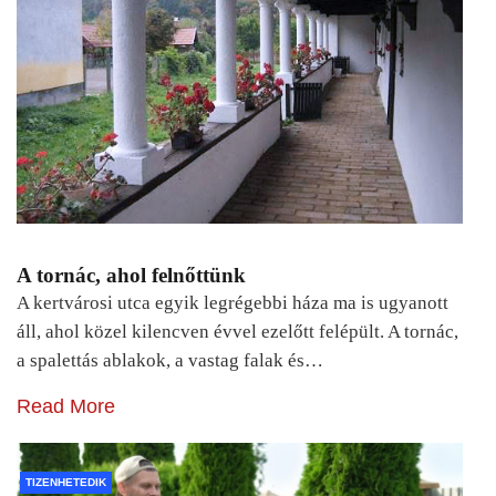
A tornác, ahol felnőttünk
A kertvárosi utca egyik legrégebbi háza ma is ugyanott
áll, ahol közel kilencven évvel ezelőtt felépült. A tornác,
a spalettás ablakok, a vastag falak és…
Read More
TIZENHETEDIK