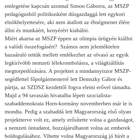
emlegetése kapcsán azonnal Simon Gáborra, az MSZP
pedagógusból politikusként dúsgazdaggá lett egykori
elnökhelyettesére, aki nem átallott az éhségmenet élére
állni és munkáért, kenyérért kiabálni.
Miért akarna az MSZP éppen az olimpia ürügyén kiállni
a valódi összefogásért? Számos nem jelentéktelen
hazaáruló tettük mellett emlékezhet az olvasó az egyik
legkirívóbb nemzeti lélekrombolásra, a világkiállítás
megtorpedózására. A projektet a mindannyiszor MSZP-
segédlettel főpolgármesterré lett Demszky Gábor és
pártja, az SZDSZ kezdettől fogva elemi erővel támadta.
Majd a 94 tavaszán hivatalba lépett szocialista-
szabaddemokrata Horn-kormány novemberben már le is
mondta. Pedig a szabaddá lett Magyarország első olyan
projektterve volt ez, amely erősítette volna a gazdaságot,
a nemzeti öntudatot, hozzájárulhatott volna az emberek
boldogulásához. Vihette volna Magyarország jó hírét a