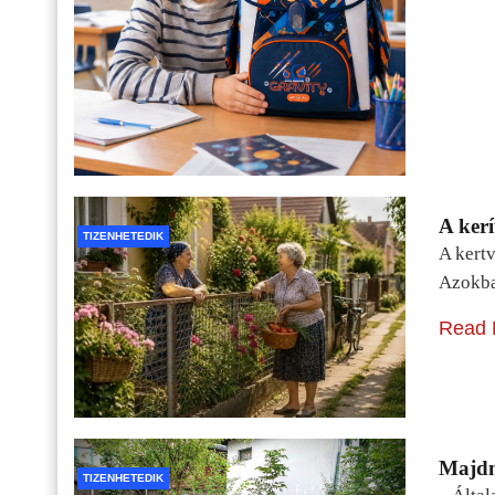
A kerí
TIZENHETEDIK
A kertv
Azokba
Read 
Majdn
TIZENHETEDIK