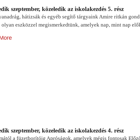
dik szeptember, közeledik az iskolakezdés 5. rész
yanadrág, hátizsák és egyéb segítő tárgyaink Amire ritkán gon
 olyan eszközzel megismerkedtünk, amelyek nap, mint nap elő
More
dik szeptember, közeledik az iskolakezdés 4. rész
mától a füzetborítóig Apróságok, amelyek mégis fontosak Előz