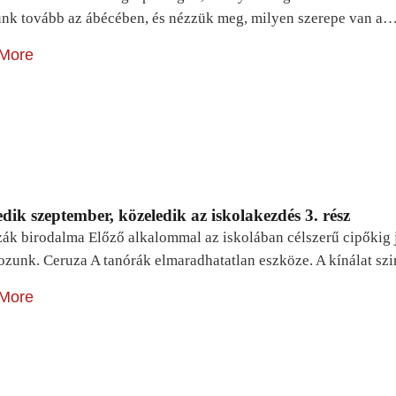
unk tovább az ábécében, és nézzük meg, milyen szerepe van a
More
dik szeptember, közeledik az iskolakezdés 3. rész
zák birodalma Előző alkalommal az iskolában célszerű cipőkig 
ozunk. Ceruza A tanórák elmaradhatatlan eszköze. A kínálat sz
More