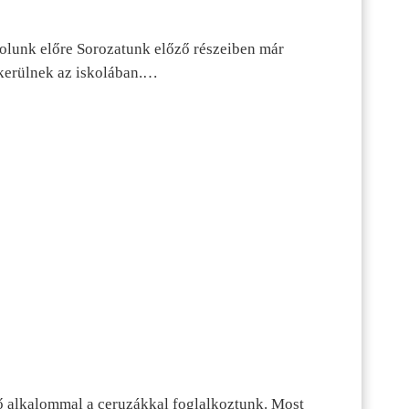
dolunk előre Sorozatunk előző részeiben már
kerülnek az iskolában.…
ő alkalommal a ceruzákkal foglalkoztunk. Most