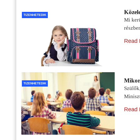
Közele
TIZENHETEDIK
Mi kerü
részbe
Read 
Mikor 
TIZENHETEDIK
Szülők
Minisz
Read 