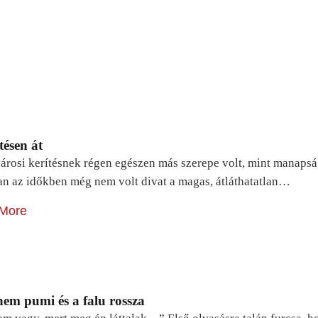
tésen át
árosi kerítésnek régen egészen más szerepe volt, mint manapsá
n az időkben még nem volt divat a magas, átláthatatlan…
More
em pumi és a falu rossza