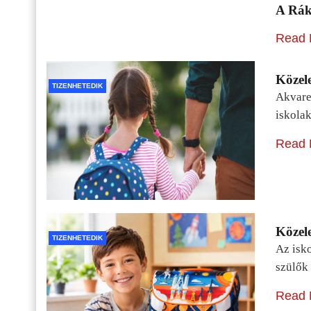
A Rák
Read 
Közele
TIZENHETEDIK
Akvarel
iskolak
Read 
Közele
TIZENHETEDIK
Az isko
szülők 
Read 