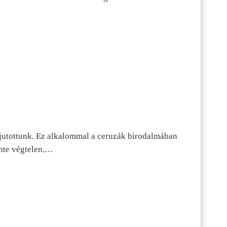
…
jutottunk. Ez alkalommal a ceruzák birodalmában
inte végtelen,…