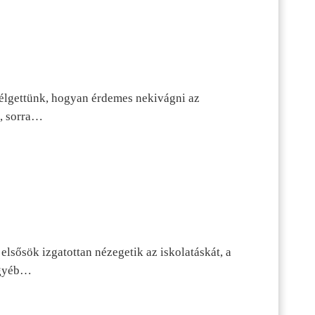
szélgettünk, hogyan érdemes nekivágni az
n, sorra…
lsősök izgatottan nézegetik az iskolatáskát, a
 egyéb…