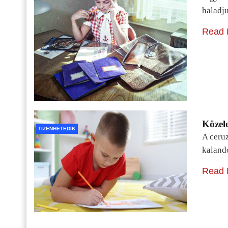
haladj
Read 
Közele
TIZENHETEDIK
A ceru
kaland
Read 