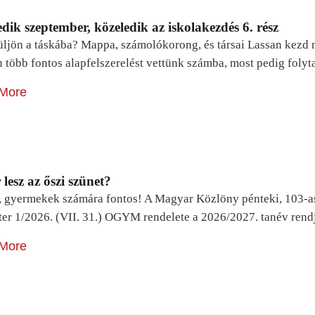
dik szeptember, közeledik az iskolakezdés 6. rész
ljön a táskába? Mappa, számolókorong, és társai Lassan kezd m
n több fontos alapfelszerelést vettünk számba, most pedig foly
More
lesz az őszi szünet?
, gyermekek számára fontos! A Magyar Közlöny pénteki, 103-a
ter 1/2026. (VII. 31.) OGYM rendelete a 2026/2027. tanév rend
More