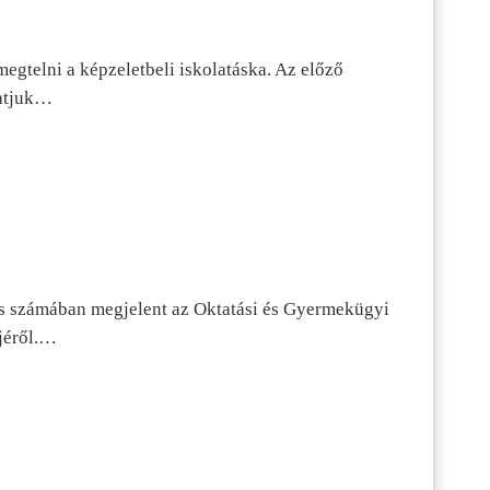
egtelni a képzeletbeli iskolatáska. Az előző
tatjuk…
s számában megjelent az Oktatási és Gyermekügyi
jéről.…