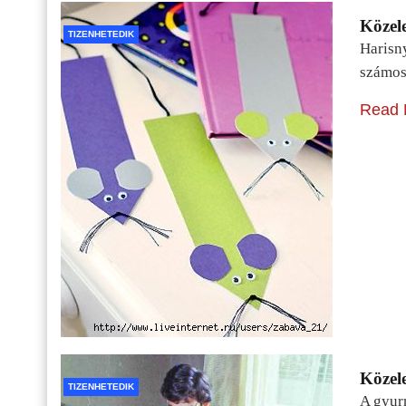
Közele
TIZENHETEDIK
Harisn
számos
Read 
Közele
TIZENHETEDIK
A gyur