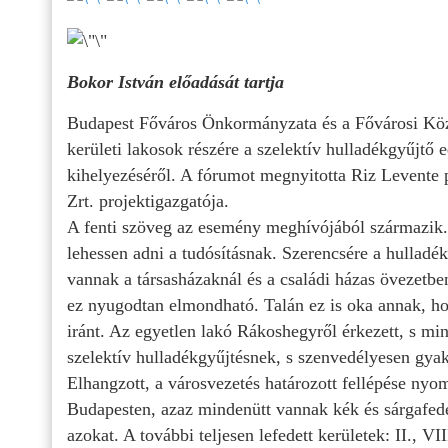
Bokor István előadását tartja
Budapest Főváros Önkormányzata és a Fővárosi Közte
kerületi lakosok részére a szelektív hulladékgyűjt
kihelyezéséről. A fórumot megnyitotta Riz Levente 
Zrt. projektigazgatója.
A fenti szöveg az esemény meghívójából származik. 
lehessen adni a tudósításnak. Szerencsére a hulladé
vannak a társasházaknál és a családi házas övezetb
ez nyugodtan elmondható. Talán ez is oka annak, ho
iránt. Az egyetlen lakó Rákoshegyről érkezett, s min
szelektív hulladékgyűjtésnek, s szenvedélyesen gyak
Elhangzott, a városvezetés határozott fellépése nyo
Budapesten, azaz mindenütt vannak kék és sárgafedele
azokat. A további teljesen lefedett kerületek: II., V