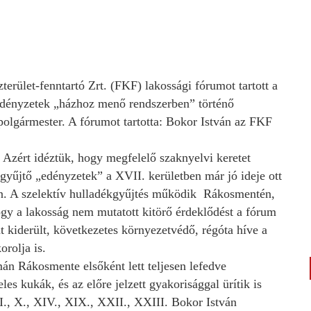
rület-fenntartó Zrt. (FKF) lakossági fórumot tartott a
ő edényzetek „házhoz menő rendszerben” történő
polgármester. A fórumot tartotta: Bokor István az FKF
Azért idéztük, hogy megfelelő szaknyelvi keretet
kgyűjtő „edényzetek” a XVII. kerületben már jó ideje ott
en. A szelektív hulladékgyűjtés működik Rákosmentén,
gy a lakosság nem mutatott kitörő érdeklődést a fórum
t kiderült, következetes környezetvédő, régóta híve a
orolja is.
mán Rákosmente elsőként lett teljesen lefedve
s kukák, és az előre jelzett gyakorisággal ürítik is
III., X., XIV., XIX., XXII., XXIII. Bokor István