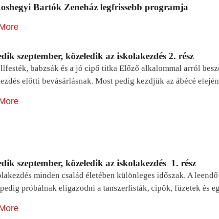
oshegyi Bartók Zeneház legfrissebb programja
More
dik szeptember, közeledik az iskolakezdés 2. rész
lfesték, babzsák és a jó cipő titka Előző alkalommal arról be
ezdés előtti bevásárlásnak. Most pedig kezdjük az ábécé elejé
More
dik szeptember, közeledik az iskolakezdés 1. rész
lakezdés minden család életében különleges időszak. A leendő e
pedig próbálnak eligazodni a tanszerlisták, cipők, füzetek és
More