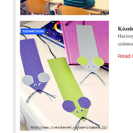
Közele
TIZENHETEDIK
Harisn
számos
Read 