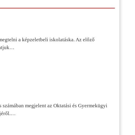
egtelni a képzeletbeli iskolatáska. Az előző
tatjuk…
s számában megjelent az Oktatási és Gyermekügyi
jéről.…