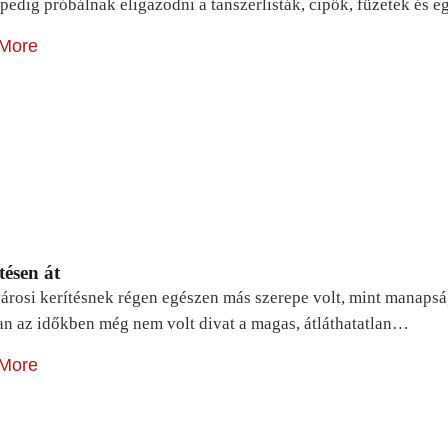
pedig próbálnak eligazodni a tanszerlisták, cipők, füzetek és
More
tésen át
árosi kerítésnek régen egészen más szerepe volt, mint manapsá
n az időkben még nem volt divat a magas, átláthatatlan…
More