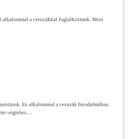
ő alkalommal a ceruzákkal foglalkoztunk. Most
…
jutottunk. Ez alkalommal a ceruzák birodalmában
inte végtelen,…