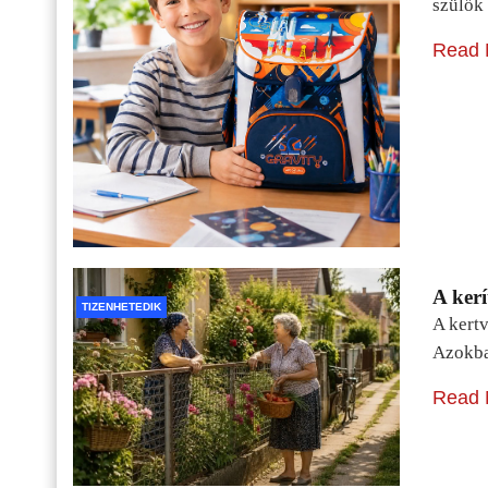
szülők 
Read 
A kerí
TIZENHETEDIK
A kertv
Azokba
Read 