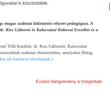
gusokat is köszöntötték.
gy magas szakmai kitüntetést elnyert pedagógust. A
dr. Kiss Gáborné és Kalocsainé Kokovai Erzsébet és a
sné Tóth Katalint, dr. Kiss Gábornét, Kalocsainé
p részesültek szakmai elismerésben, amelyeket Balog
kat ide kattintva olvashatják.)
Évzáró hangverseny a Gregorban