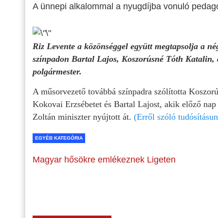
A ünnepi alkalommal a nyugdíjba vonuló pedagó
Riz Levente a közönséggel együtt megtapsolja a né
színpadon Bartal Lajos, Koszorúsné Tóth Katalin, 
polgármester.
A műsorvezető továbbá színpadra szólította Koszorú
Kokovai Erzsébetet és Bartal Lajost, akik előző na
Zoltán miniszter nyújtott át.
(Erről szóló tudósításun
EGYÉB KATEGÓRIA
Magyar hősökre emlékeznek Ligeten