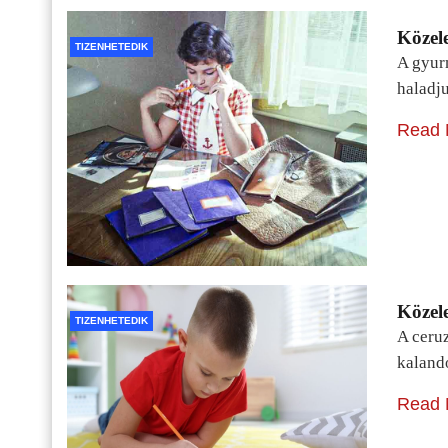
Közele
TIZENHETEDIK
A gyur
haladj
Read 
Közele
TIZENHETEDIK
A ceru
kaland
Read 