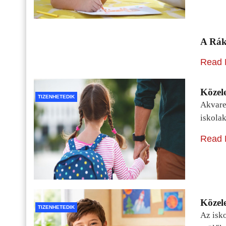
A Rák
Read 
Közele
TIZENHETEDIK
Akvarel
iskolak
Read 
Közele
TIZENHETEDIK
Az isko