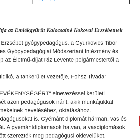
jtja az Emlékgyűrűt Kalocsainé Kokovai Erzsébetnek
 Erzsébet gyógypedagógus, a Gyurkovics Tibor
éges Gyógypedagógiai Módszertani Intézmény és
p az Életmű-díjat Riz Levente polgármestertől a
ldikó, a tankerület vezetője, Fohsz Tivadar
ÉKENYSÉGÉRT” elnevezéssel kerületi
ését azon pedagógusok iránt, akik munkájukkal
ermekeinek neveléséhez, oktatásához.
dagógusokat is. Gyémánt diplomát hárman, vas és
 át. A gyémántdiplomások hatvan, a vasdiplomások
lőtt szerezték meg pedagógusi oklevelüket.