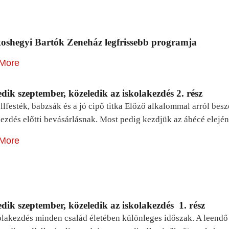
oshegyi Bartók Zeneház legfrissebb programja
More
dik szeptember, közeledik az iskolakezdés 2. rész
lfesték, babzsák és a jó cipő titka Előző alkalommal arról be
ezdés előtti bevásárlásnak. Most pedig kezdjük az ábécé elejé
More
dik szeptember, közeledik az iskolakezdés 1. rész
lakezdés minden család életében különleges időszak. A leendő e