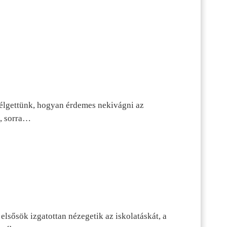
szélgettünk, hogyan érdemes nekivágni az
n, sorra…
lsősök izgatottan nézegetik az iskolatáskát, a