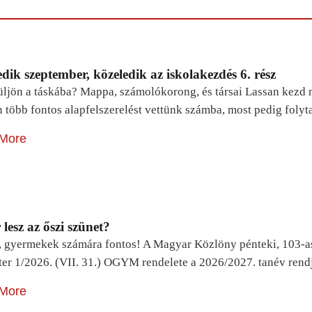
dik szeptember, közeledik az iskolakezdés 6. rész
ljön a táskába? Mappa, számolókorong, és társai Lassan kezd m
n több fontos alapfelszerelést vettünk számba, most pedig foly
More
lesz az őszi szünet?
, gyermekek számára fontos! A Magyar Közlöny pénteki, 103-a
ter 1/2026. (VII. 31.) OGYM rendelete a 2026/2027. tanév rend
More