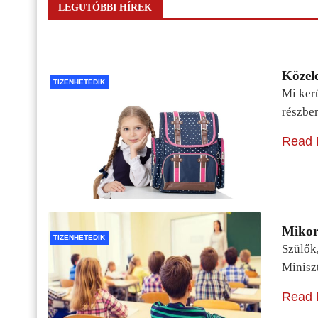
LEGUTÓBBI HÍREK
Közele
TIZENHETEDIK
Mi kerü
részbe
Read 
Mikor 
TIZENHETEDIK
Szülők
Minisz
Read 