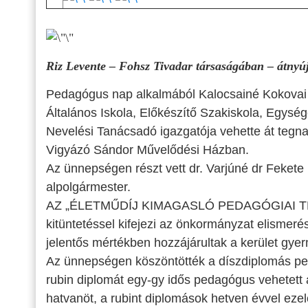
Riz Levente – Fohsz Tivadar társaságában – átnyú
Pedagógus nap alkalmából Kalocsainé Kokovai
Általános Iskola, Előkészítő Szakiskola, Egys
Nevelési Tanácsadó igazgatója vehette át tegna
Vigyázó Sándor Művelődési Házban.
Az ünnepségen részt vett dr. Varjúné dr Fekete I
alpolgármester.
AZ „ÉLETMŰDÍJ KIMAGASLÓ PEDAGÓGIAI TEV
kitüntetéssel kifejezi az önkormányzat elismer
jelentős mértékben hozzájárultak a kerület gy
Az ünnepségen köszöntötték a díszdiplomás pe
rubin diplomát egy-gy idős pedagógus vehetett
hatvanöt, a rubint diplomások hetven évvel eze