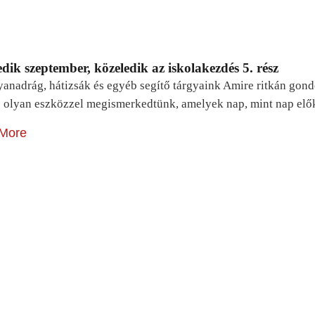
dik szeptember, közeledik az iskolakezdés 5. rész
yanadrág, hátizsák és egyéb segítő tárgyaink Amire ritkán gon
 olyan eszközzel megismerkedtünk, amelyek nap, mint nap elő
More