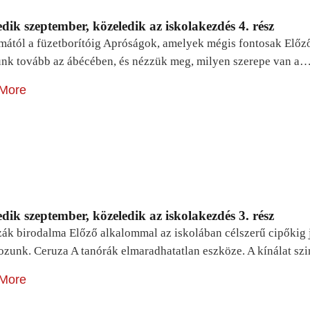
dik szeptember, közeledik az iskolakezdés 4. rész
mától a füzetborítóig Apróságok, amelyek mégis fontosak Előz
unk tovább az ábécében, és nézzük meg, milyen szerepe van a
More
dik szeptember, közeledik az iskolakezdés 3. rész
zák birodalma Előző alkalommal az iskolában célszerű cipőkig 
ozunk. Ceruza A tanórák elmaradhatatlan eszköze. A kínálat sz
More