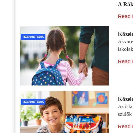
A Rák
Read 
Közele
TIZENHETEDIK
Akvarel
iskolak
Read 
Közele
TIZENHETEDIK
Az isko
szülők 
Read 