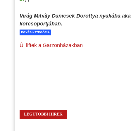
Virág Mihály Danicsek Dorottya nyakába akasz
korcsoportjában.
EGYÉB KATEGÓRIA
Új liftek a Garzonházakban
LEGUTÓBBI HÍREK