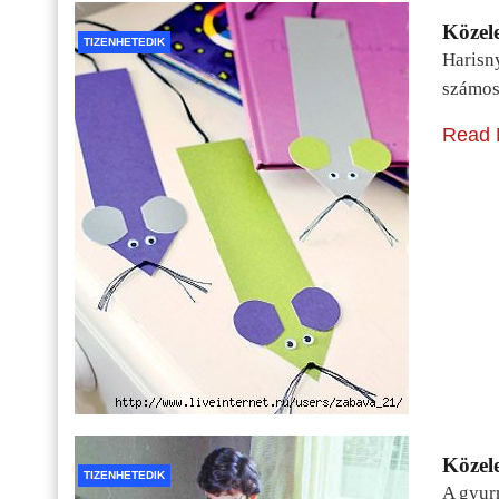
Közele
TIZENHETEDIK
Harisn
számos
Read 
Közele
TIZENHETEDIK
A gyur