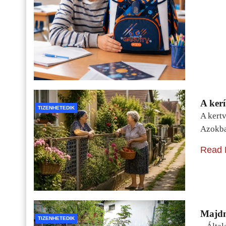
A kerí
TIZENHETEDIK
A kertv
Azokba
Read 
Majdn
TIZENHETEDIK