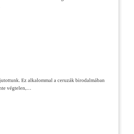
…
jutottunk. Ez alkalommal a ceruzák birodalmában
inte végtelen,…