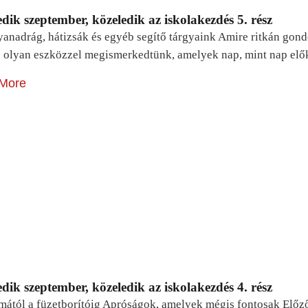
dik szeptember, közeledik az iskolakezdés 5. rész
yanadrág, hátizsák és egyéb segítő tárgyaink Amire ritkán gon
 olyan eszközzel megismerkedtünk, amelyek nap, mint nap elő
More
dik szeptember, közeledik az iskolakezdés 4. rész
mától a füzetborítóig Apróságok, amelyek mégis fontosak Előz