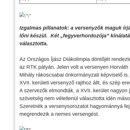
Izgalmas pillanatok: a versenyzők maguk ír
lőni készül. Két „fegyverhordozója” kínálatá
választotta.
Az Országos Íjász Diákolimpia döntőjét rendez
az RTK pályán. Jelen volt a versenyen Horváth
Mihály rákoscsabai önkormányzati képviselő is.
XVII. kerületi versenyző rajthoz állt, és szép er
A szervezők elmondták, a XVII. kerület nagyon jó
szövetség nem véletlenül választotta idén máso
Szeretnék a versenysorozatot hagyománnyá fejle
megrendezik a nemes versengést.