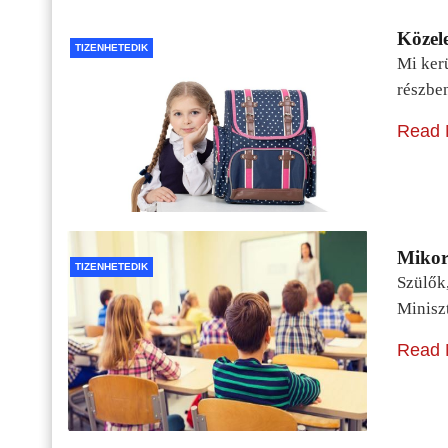
Közele
TIZENHETEDIK
Mi kerü
részbe
Read 
Mikor 
TIZENHETEDIK
Szülők
Minisz
Read 