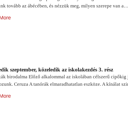
unk tovább az ábécében, és nézzük meg, milyen szerepe van a
More
dik szeptember, közeledik az iskolakezdés 3. rész
zák birodalma Előző alkalommal az iskolában célszerű cipőkig 
ozunk. Ceruza A tanórák elmaradhatatlan eszköze. A kínálat sz
More