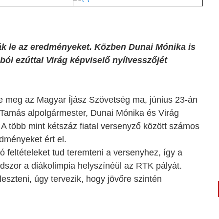
ják le az eredményeket. Közben Dunai Mónika is
ból ezúttal Virág képviselő nyílvesszőjét
te meg az Magyar Íjász Szövetség ma, június 23-án
 Tamás alpolgármester, Dunai Mónika és Virág
 A több mint kétszáz fiatal versenyző között számos
edményeket ért el.
 feltételeket tud teremteni a versenyhez, így a
dszor a diákolimpia helyszínéül az RTK pályát.
szteni, úgy tervezik, hogy jövőre szintén