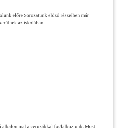
dolunk előre Sorozatunk előző részeiben már
kerülnek az iskolában.…
ő alkalommal a ceruzákkal foglalkoztunk. Most