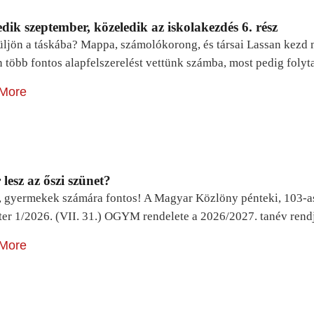
dik szeptember, közeledik az iskolakezdés 6. rész
ljön a táskába? Mappa, számolókorong, és társai Lassan kezd m
n több fontos alapfelszerelést vettünk számba, most pedig foly
More
lesz az őszi szünet?
, gyermekek számára fontos! A Magyar Közlöny pénteki, 103-a
ter 1/2026. (VII. 31.) OGYM rendelete a 2026/2027. tanév rend
More