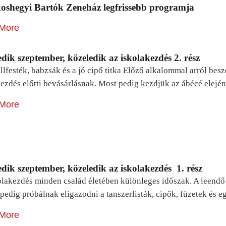
oshegyi Bartók Zeneház legfrissebb programja
More
dik szeptember, közeledik az iskolakezdés 2. rész
lfesték, babzsák és a jó cipő titka Előző alkalommal arról be
ezdés előtti bevásárlásnak. Most pedig kezdjük az ábécé elejé
More
dik szeptember, közeledik az iskolakezdés 1. rész
lakezdés minden család életében különleges időszak. A leendő e
pedig próbálnak eligazodni a tanszerlisták, cipők, füzetek és
More