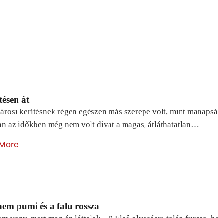
tésen át
árosi kerítésnek régen egészen más szerepe volt, mint manapsá
n az időkben még nem volt divat a magas, átláthatatlan…
More
em pumi és a falu rossza