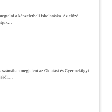
egtelni a képzeletbeli iskolatáska. Az előző
tatjuk…
s számában megjelent az Oktatási és Gyermekügyi
jéről.…