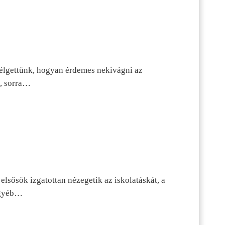
szélgettünk, hogyan érdemes nekivágni az
n, sorra…
lsősök izgatottan nézegetik az iskolatáskát, a
 egyéb…