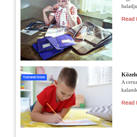
haladj
Read 
Közele
TIZENHETEDIK
A ceru
kaland
Read 