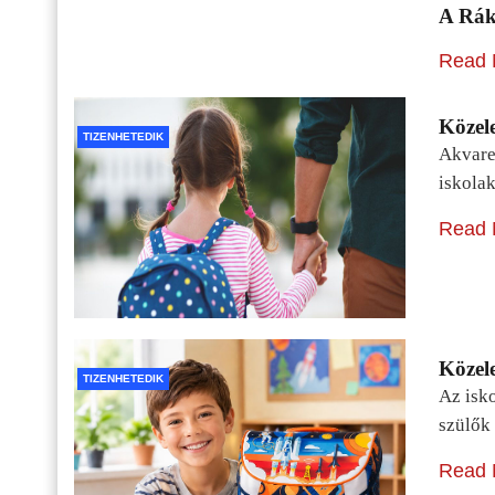
A Rák
Read 
Közele
TIZENHETEDIK
Akvarel
iskolak
Read 
Közele
TIZENHETEDIK
Az isko
szülők 
Read 