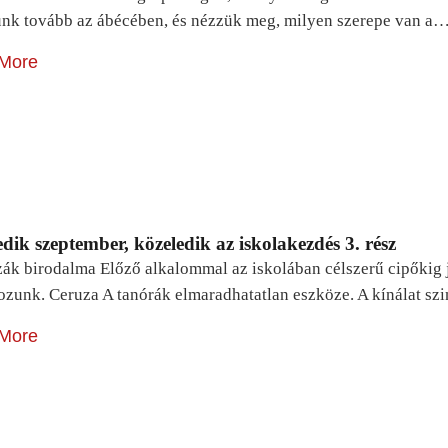
unk tovább az ábécében, és nézzük meg, milyen szerepe van a
More
dik szeptember, közeledik az iskolakezdés 3. rész
zák birodalma Előző alkalommal az iskolában célszerű cipőkig 
ozunk. Ceruza A tanórák elmaradhatatlan eszköze. A kínálat sz
More