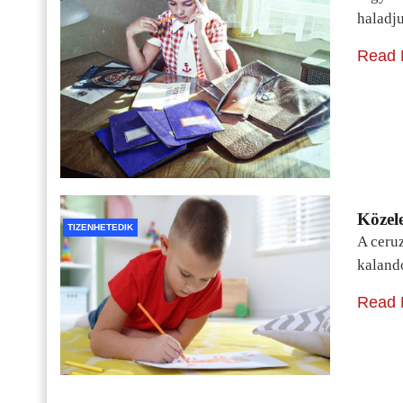
haladj
Read 
Közele
TIZENHETEDIK
A ceru
kaland
Read 