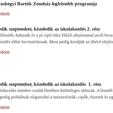
oshegyi Bartók Zeneház legfrissebb programja
More
dik szeptember, közeledik az iskolakezdés 2. rész
lfesték, babzsák és a jó cipő titka Előző alkalommal arról be
ezdés előtti bevásárlásnak. Most pedig kezdjük az ábécé elejé
More
dik szeptember, közeledik az iskolakezdés 1. rész
lakezdés minden család életében különleges időszak. A leendő e
pedig próbálnak eligazodni a tanszerlisták, cipők, füzetek és
More