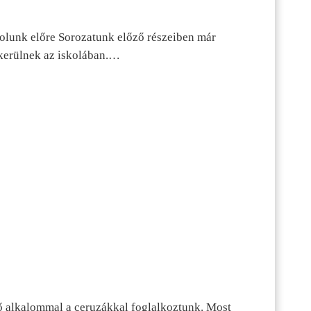
dolunk előre Sorozatunk előző részeiben már
kerülnek az iskolában.…
ő alkalommal a ceruzákkal foglalkoztunk. Most