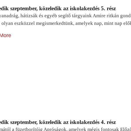
dik szeptember, közeledik az iskolakezdés 5. rész
yanadrág, hátizsák és egyéb segítő tárgyaink Amire ritkán gon
 olyan eszközzel megismerkedtünk, amelyek nap, mint nap elő
More
dik szeptember, közeledik az iskolakezdés 4. rész
mától a füzetborítóig Apróságok, amelyek mégis fontosak Előz