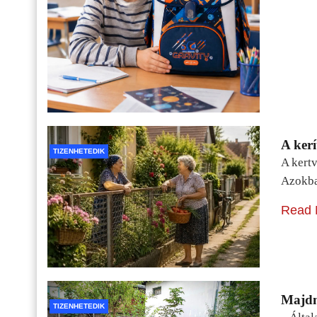
A kerí
TIZENHETEDIK
A kertv
Azokba
Read 
Majdn
TIZENHETEDIK