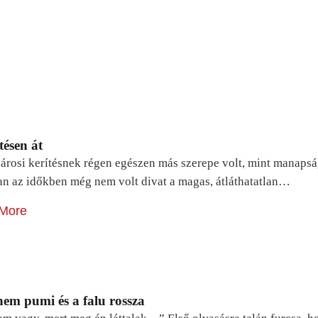
tésen át
árosi kerítésnek régen egészen más szerepe volt, mint manapsá
n az időkben még nem volt divat a magas, átláthatatlan…
More
em pumi és a falu rossza