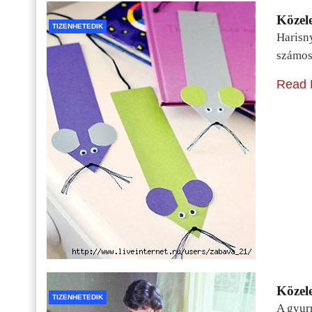
Közele
TIZENHETEDIK
Harisn
számos
Read 
Közele
TIZENHETEDIK
A gyur