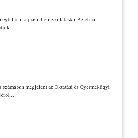
egtelni a képzeletbeli iskolatáska. Az előző
tatjuk…
s számában megjelent az Oktatási és Gyermekügyi
jéről.…