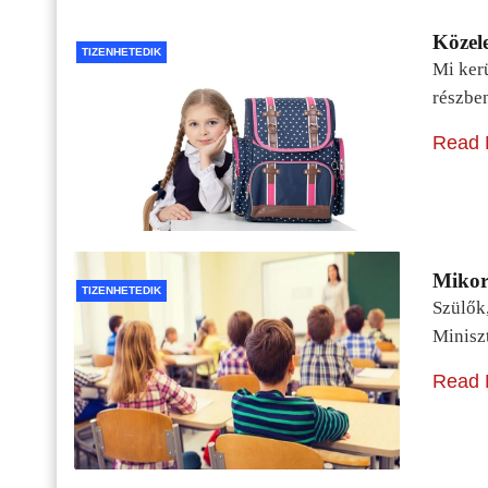
Közele
TIZENHETEDIK
Mi kerü
részbe
Read 
Mikor 
TIZENHETEDIK
Szülők
Minisz
Read 