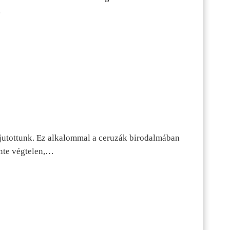
…
jutottunk. Ez alkalommal a ceruzák birodalmában
inte végtelen,…