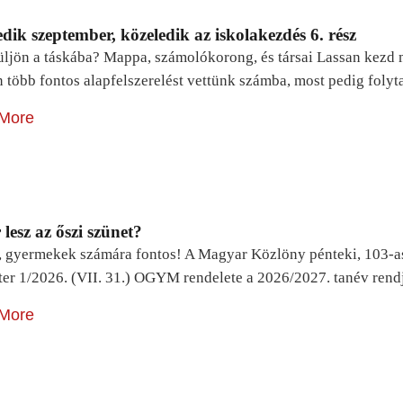
dik szeptember, közeledik az iskolakezdés 6. rész
ljön a táskába? Mappa, számolókorong, és társai Lassan kezd m
n több fontos alapfelszerelést vettünk számba, most pedig foly
More
lesz az őszi szünet?
, gyermekek számára fontos! A Magyar Közlöny pénteki, 103-a
ter 1/2026. (VII. 31.) OGYM rendelete a 2026/2027. tanév rend
More