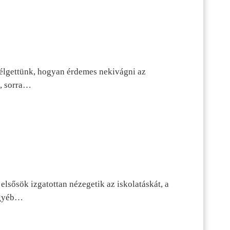
szélgettünk, hogyan érdemes nekivágni az
n, sorra…
lsősök izgatottan nézegetik az iskolatáskát, a
 egyéb…