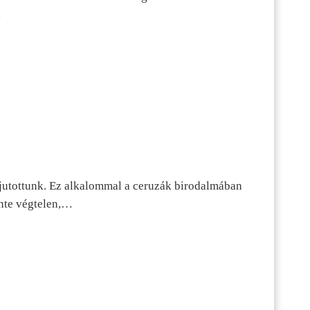
…
jutottunk. Ez alkalommal a ceruzák birodalmában
inte végtelen,…