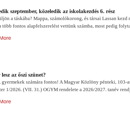
dik szeptember, közeledik az iskolakezdés 6. rész
ljön a táskába? Mappa, számolókorong, és társai Lassan kezd m
n több fontos alapfelszerelést vettünk számba, most pedig foly
More
lesz az őszi szünet?
, gyermekek számára fontos! A Magyar Közlöny pénteki, 103-a
ter 1/2026. (VII. 31.) OGYM rendelete a 2026/2027. tanév rend
More