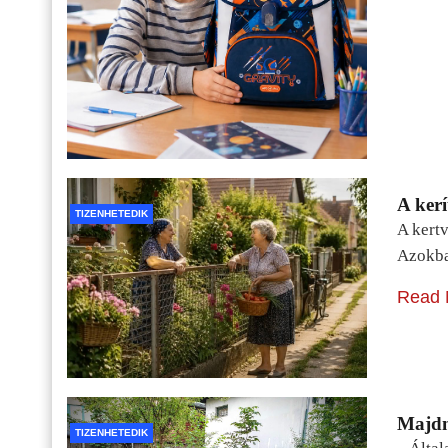
A kerí
TIZENHETEDIK
A kertv
Azokba
Read 
Majdn
TIZENHETEDIK