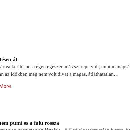
tésen át
árosi kerítésnek régen egészen más szerepe volt, mint manapsá
n az időkben még nem volt divat a magas, átláthatatlan…
More
em pumi és a falu rossza