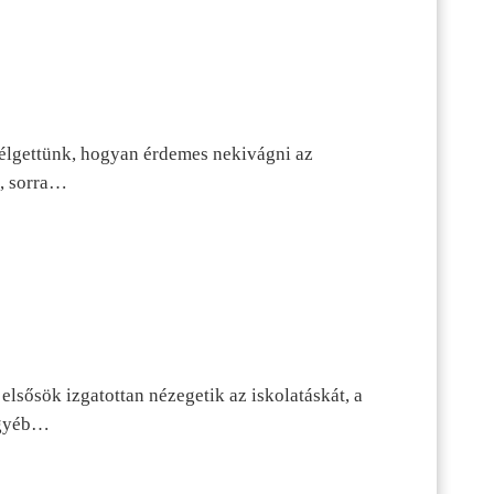
szélgettünk, hogyan érdemes nekivágni az
n, sorra…
lsősök izgatottan nézegetik az iskolatáskát, a
 egyéb…