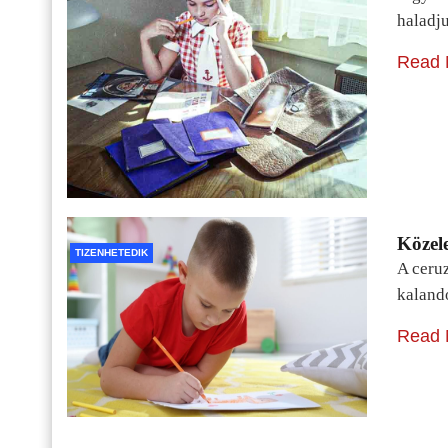
haladj
Read 
Közele
TIZENHETEDIK
A ceru
kaland
Read 