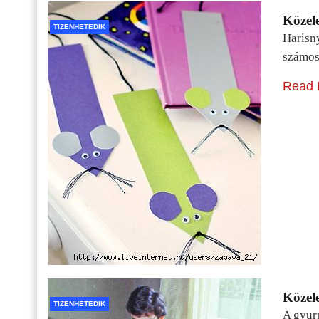
Közele
TIZENHETEDIK
Harisn
számos
Read 
Közele
TIZENHETEDIK
A gyur