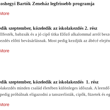
oshegyi Bartók Zeneház legfrissebb programja
More
dik szeptember, közeledik az iskolakezdés 2. rész
lfesték, babzsák és a jó cipő titka Előző alkalommal arról be
ezdés előtti bevásárlásnak. Most pedig kezdjük az ábécé elejé
More
dik szeptember, közeledik az iskolakezdés 1. rész
lakezdés minden család életében különleges időszak. A leendő e
pedig próbálnak eligazodni a tanszerlisták, cipők, füzetek és
More