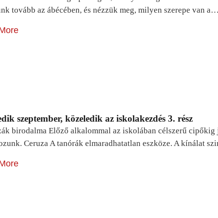
unk tovább az ábécében, és nézzük meg, milyen szerepe van a
More
dik szeptember, közeledik az iskolakezdés 3. rész
zák birodalma Előző alkalommal az iskolában célszerű cipőkig 
ozunk. Ceruza A tanórák elmaradhatatlan eszköze. A kínálat sz
More