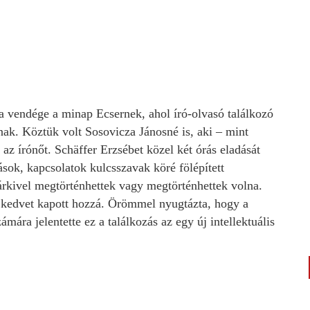
a vendége a minap Ecsernek, ahol író-olvasó találkozó
nak. Köztük volt Sosovicza Jánosné is, aki – mint
z írónőt. Schäffer Erzsébet közel két órás eladását
zások, kapcsolatok kulcsszavak köré fölépített
árkivel megtörténhettek vagy megtörténhettek volna.
 kedvet kapott hozzá. Örömmel nyugtázta, hogy a
mára jelentette ez a találkozás az egy új intellektuális