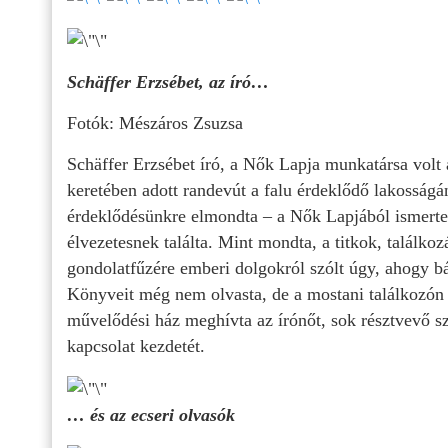
Schäffer Erzsébet, az író…
Fotók: Mészáros Zsuzsa
Schäffer Erzsébet író, a Nők Lapja munkatársa volt 
keretében adott randevút a falu érdeklődő lakosságá
érdeklődésünkre elmondta – a Nők Lapjából ismerte a
élvezetesnek találta. Mint mondta, a titkok, találko
gondolatfűzére emberi dolgokról szólt úgy, ahogy b
Könyveit még nem olvasta, de a mostani találkozón
művelődési ház meghívta az írónőt, sok résztvevő szá
kapcsolat kezdetét.
… és az ecseri olvasók