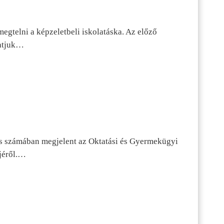
egtelni a képzeletbeli iskolatáska. Az előző
tatjuk…
s számában megjelent az Oktatási és Gyermekügyi
jéről.…