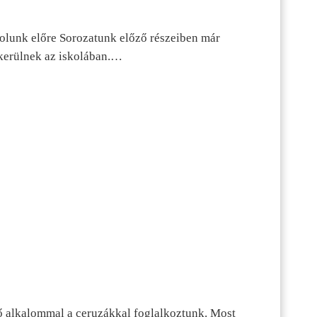
dolunk előre Sorozatunk előző részeiben már
kerülnek az iskolában.…
ő alkalommal a ceruzákkal foglalkoztunk. Most