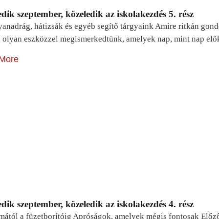
dik szeptember, közeledik az iskolakezdés 5. rész
yanadrág, hátizsák és egyéb segítő tárgyaink Amire ritkán gon
 olyan eszközzel megismerkedtünk, amelyek nap, mint nap elő
More
dik szeptember, közeledik az iskolakezdés 4. rész
mától a füzetborítóig Apróságok, amelyek mégis fontosak Előz