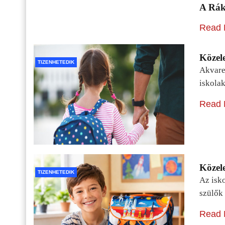
A Rák
Read 
Közele
TIZENHETEDIK
Akvarel
iskolak
Read 
Közele
TIZENHETEDIK
Az isko
szülők 
Read 