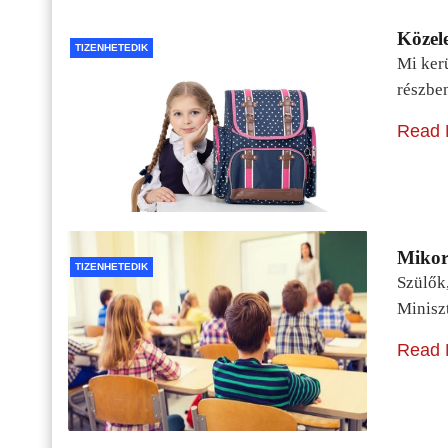
Közele
TIZENHETEDIK
Mi kerü
részbe
Read 
Mikor 
TIZENHETEDIK
Szülők
Minisz
Read 