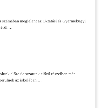
s számában megjelent az Oktatási és Gyermekügyi
jéről.…
dolunk előre Sorozatunk előző részeiben már
kerülnek az iskolában.…