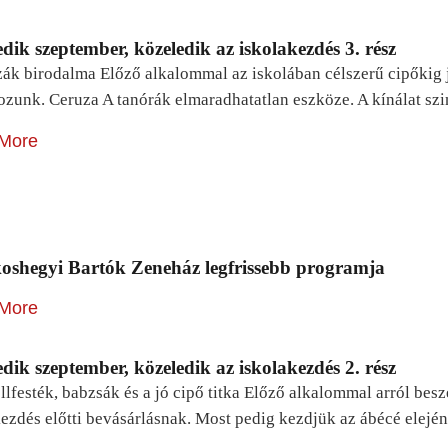
dik szeptember, közeledik az iskolakezdés 3. rész
zák birodalma Előző alkalommal az iskolában célszerű cipőkig 
ozunk. Ceruza A tanórák elmaradhatatlan eszköze. A kínálat sz
More
oshegyi Bartók Zeneház legfrissebb programja
More
dik szeptember, közeledik az iskolakezdés 2. rész
lfesték, babzsák és a jó cipő titka Előző alkalommal arról be
ezdés előtti bevásárlásnak. Most pedig kezdjük az ábécé elejé