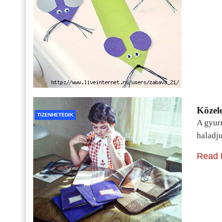
Közele
TIZENHETEDIK
A gyur
haladj
Read 