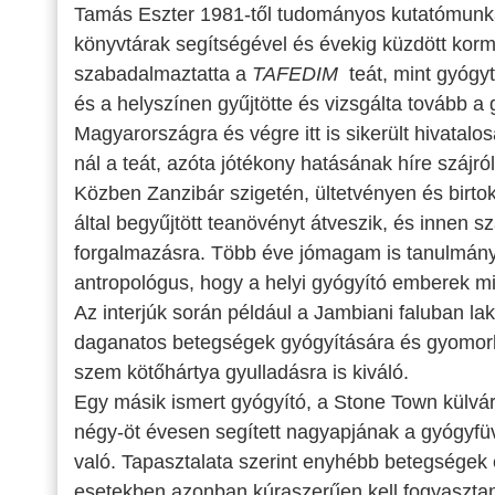
Tamás Eszter 1981-től tudományos kutatómunkát
könyvtárak segítségével és évekig küzdött kor
szabadalmaztatta a
TAFEDIM
teát, mint gyóg
és a helyszínen gyűjtötte és vizsgálta tovább a
Magyarországra és végre itt is sikerült hivata
nál a teát, azóta jótékony hatásának híre szájról 
Közben Zanzibár szigetén, ültetvényen és birtok
által begyűjtött teanövényt átveszik, és innen s
forgalmazásra. Több éve jómagam is tanulmányoz
antropológus, hogy a helyi gyógyító emberek m
Az interjúk során például a Jambiani faluban la
daganatos betegségek gyógyítására és gyomorba
szem kötőhártya gyulladásra is kiváló.
Egy másik ismert gyógyító, a Stone Town külv
négy-öt évesen segített nagyapjának a gyógyfü
való. Tapasztalata szerint enyhébb betegségek 
esetekben azonban kúraszerűen kell fogyasztan