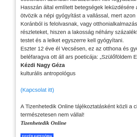
Hasszán által említett betegségek leküzdésére
ötvözik a népi gyógyítást a vallással, mert azo
Koránból is felolvasnak, vagy otthonialkalmazás
részleteket, hiszen a lakosság néhány százalékt
testet és a lelket egyszerre kell gyógyítani.
Eszter 12 éve él Vecsésen, ez az otthona és gy
beléfaragva ott áll ars poeticája: „Szülőföldem
Kézdi Nagy Géza
kulturális antropológus
(Kapcsolat itt)
A Tizenhetedik Online tájékoztatásként közli a c
természetesen nem vállal!
Tizenhetedik Online
EGYÉB KATEGÓRIA