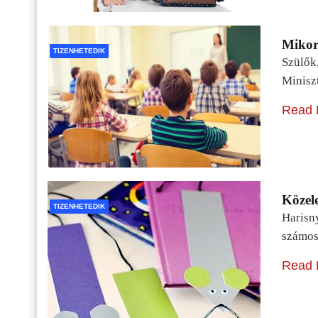
Mikor 
TIZENHETEDIK
Szülők
Minisz
Read 
Közele
TIZENHETEDIK
Harisn
számos
Read 