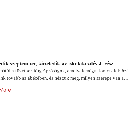
dik szeptember, közeledik az iskolakezdés 4. rész
mától a füzetborítóig Apróságok, amelyek mégis fontosak Előz
unk tovább az ábécében, és nézzük meg, milyen szerepe van a
More