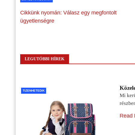
Cikkünk nyomán: Válasz egy megfontolt
ügyetlenségre
LEGUTÓBBI HÍREK
Közele
TIZENHETEDIK
Mi kerü
részbe
Read 