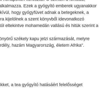
 alkalmazza. Ezek a gyógyító emberek ugyanakkor
n kívül, hogy gyógyfüvet adnak a betegeknek, a
ra kijelölnek a szent könyvből idevonatkozó
ól eltekintve mohamedán vallású és hitük szerint a
önyörű székely kapu jelzi származását, melyre
 Erdély, hazám Magyarország, életem Afrika”.
ikket, a tea gyógyító hatásáért felelősséget