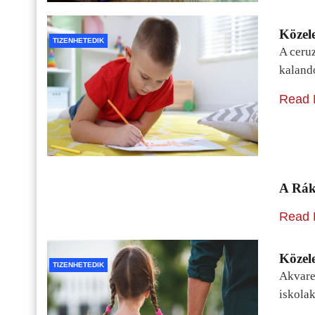
Közele
TIZENHETEDIK
A ceru
kaland
Read 
A Rák
Read 
Közele
TIZENHETEDIK
Akvarel
iskolak