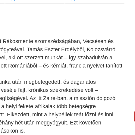
él itt Rákosmente szomszédságában, Vecsésen és
gyógyteával. Tamás Eszter Erdélyből, Kolozsvárról
el, aki ott szerzett munkát – így szabadulván a
tt Romániából – és kémiát, francia nyelvet tanított
 munka után megbetegedett, és daganatos
eséje fájt, krónikus székrekedése volt –
ítségével. Az itt Zaire-ban, a misszión dolgozó
a helyi fekete-afrikaiak több betegségre
Elkezdett, mint a helybéliek teát főzni és inni.
éhány hét után meggyógyult. Ezt követően
másokon is.