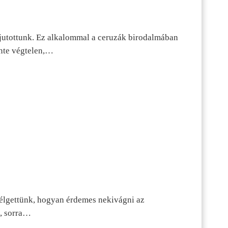
jutottunk. Ez alkalommal a ceruzák birodalmában
inte végtelen,…
szélgettünk, hogyan érdemes nekivágni az
n, sorra…