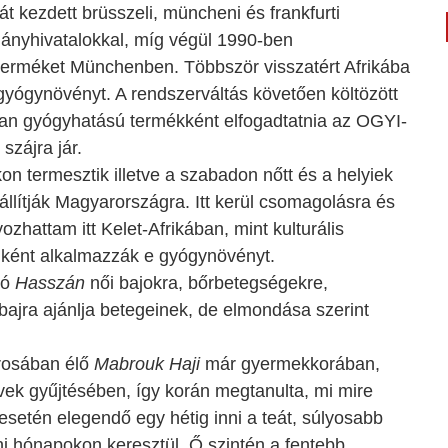
 kezdett brüsszeli, müncheni és frankfurti
mányhivatalokkal, míg végül 1990-ben
yterméket Münchenben. Többször visszatért Afrikába
 gyógynövényt. A rendszerváltás követően költözött
losan gyógyhatású termékként elfogadtatnia az OGYI-
szájra jár.
on termesztik illetve a szabadon nőtt és a helyiek
zállítják Magyarországra. Itt kerül csomagolásra és
hattam itt Kelet-Afrikában, mint kulturális
iként alkalmazzák e gyógynövényt.
kó
Hasszán
női bajokra, bőrbetegségekre,
jra ajánlja betegeinek, de elmondása szerint
árosában élő
Mabrouk Haji
már gyermekkorában,
vek gyűjtésében, így korán megtanulta, mi mire
esetén elegendő egy hétig inni a teát, súlyosabb
i hónapokon keresztül. Ő szintén a fentebb,