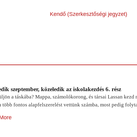
Kendő (Szerkesztőségi jegyzet)
dik szeptember, közeledik az iskolakezdés 6. rész
ljön a táskába? Mappa, számolókorong, és társai Lassan kezd m
n több fontos alapfelszerelést vettünk számba, most pedig foly
More