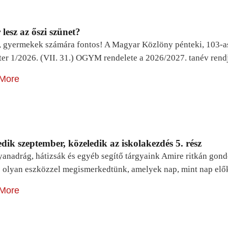
lesz az őszi szünet?
, gyermekek számára fontos! A Magyar Közlöny pénteki, 103-a
ter 1/2026. (VII. 31.) OGYM rendelete a 2026/2027. tanév rend
More
dik szeptember, közeledik az iskolakezdés 5. rész
yanadrág, hátizsák és egyéb segítő tárgyaink Amire ritkán gon
 olyan eszközzel megismerkedtünk, amelyek nap, mint nap elő
More