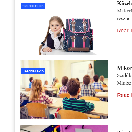
Közele
TIZENHETEDIK
Mi kerü
részbe
Read 
Mikor 
TIZENHETEDIK
Szülők
Minisz
Read 