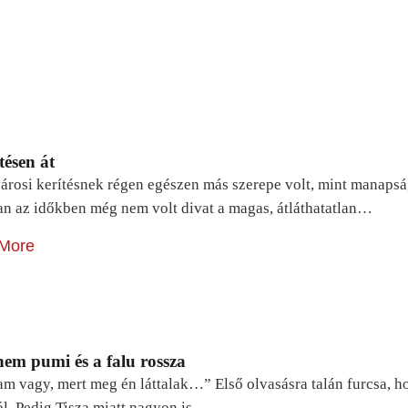
tésen át
árosi kerítésnek régen egészen más szerepe volt, mint manapsá
n az időkben még nem volt divat a magas, átláthatatlan…
More
em pumi és a falu rossza
lam vagy, mert meg én láttalak…” Első olvasásra talán furcsa, 
ól. Pedig Tisza miatt nagyon is…