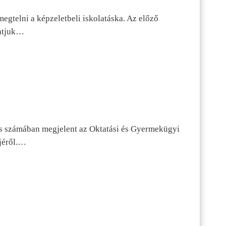
egtelni a képzeletbeli iskolatáska. Az előző
tatjuk…
s számában megjelent az Oktatási és Gyermekügyi
jéről.…