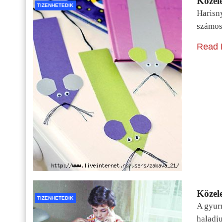
Közele
TIZENHETEDIK
Harisn
számos
Read 
Közele
TIZENHETEDIK
A gyur
haladj