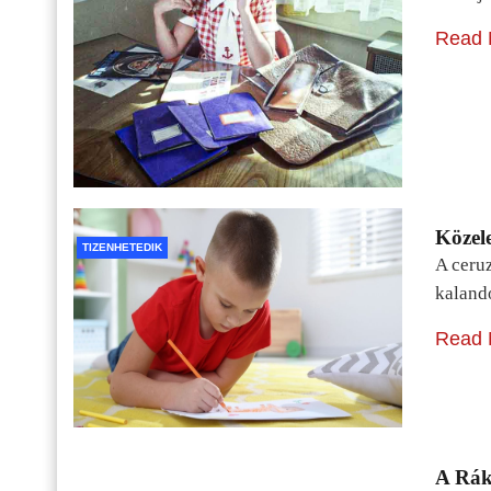
Read 
Közele
TIZENHETEDIK
A ceru
kaland
Read 
A Rák