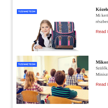
Közele
TIZENHETEDIK
Mi kerü
részbe
Read 
Mikor 
TIZENHETEDIK
Szülők
Minisz
Read 