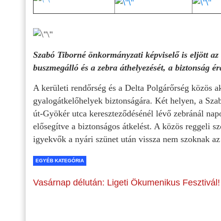
Szabó Tiborné önkormányzati képviselő is eljött az
buszmegálló és a zebra áthelyezését, a biztonság é
A kerületi rendőrség és a Delta Polgárőrség közös ak
gyalogátkelőhelyek biztonságára. Két helyen, a Szaba
út-Gyökér utca kereszteződésénél lévő zebránál napon
elősegítve a biztonságos átkelést. A közös reggeli szo
igyekvők a nyári szünet után vissza nem szoknak az
EGYÉB KATEGÓRIA
Vasárnap délután: Ligeti Ökumenikus Fesztivál!