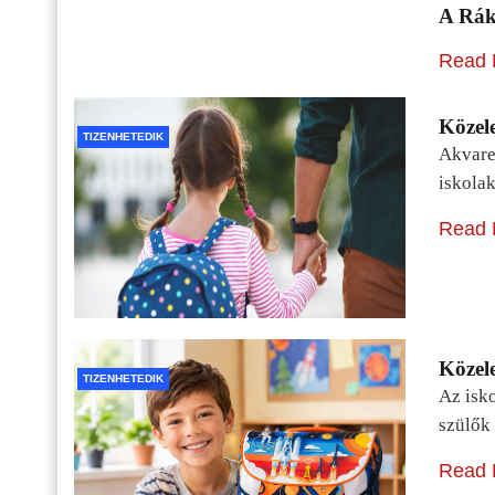
A Rák
Read 
Közele
TIZENHETEDIK
Akvarel
iskolak
Read 
Közele
TIZENHETEDIK
Az isko
szülők 
Read 