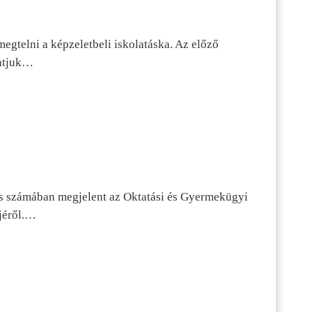
egtelni a képzeletbeli iskolatáska. Az előző
tatjuk…
s számában megjelent az Oktatási és Gyermekügyi
jéről.…