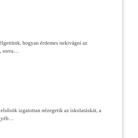
szélgettünk, hogyan érdemes nekivágni az
n, sorra…
lsősök izgatottan nézegetik az iskolatáskát, a
 egyéb…