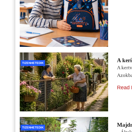
A kerí
TIZENHETEDIK
A kertv
Azokba
Read 
Majdn
TIZENHETEDIK