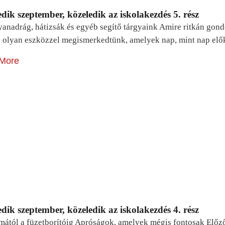
dik szeptember, közeledik az iskolakezdés 5. rész
yanadrág, hátizsák és egyéb segítő tárgyaink Amire ritkán gon
 olyan eszközzel megismerkedtünk, amelyek nap, mint nap elő
More
dik szeptember, közeledik az iskolakezdés 4. rész
mától a füzetborítóig Apróságok, amelyek mégis fontosak Előz