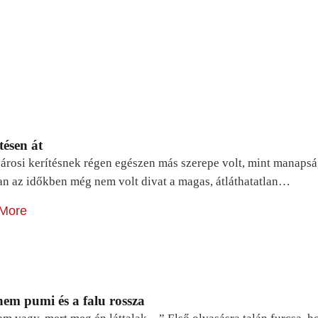
tésen át
árosi kerítésnek régen egészen más szerepe volt, mint manapsá
n az időkben még nem volt divat a magas, átláthatatlan…
More
em pumi és a falu rossza