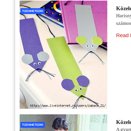
Közele
TIZENHETEDIK
Harisn
számos
Read 
Közele
TIZENHETEDIK
A gyur