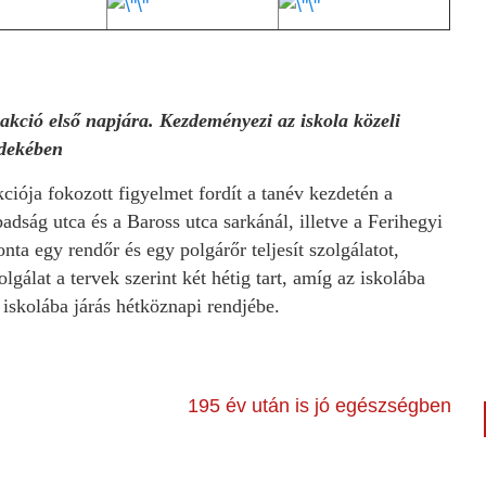
 akció első napjára. Kezdeményezi az iskola közeli
rdekében
ciója fokozott figyelmet fordít a tanév kezdetén a
dság utca és a Baross utca sarkánál, illetve a Ferihegyi
ta egy rendőr és egy polgárőr teljesít szolgálatot,
lgálat a tervek szerint két hétig tart, amíg az iskolába
 iskolába járás hétköznapi rendjébe.
195 év után is jó egészségben