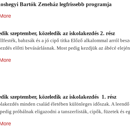
oshegyi Bartók Zeneház legfrissebb programja
More
dik szeptember, közeledik az iskolakezdés 2. rész
lfesték, babzsák és a jó cipő titka Előző alkalommal arról be
ezdés előtti bevásárlásnak. Most pedig kezdjük az ábécé elejé
More
dik szeptember, közeledik az iskolakezdés 1. rész
lakezdés minden család életében különleges időszak. A leendő e
pedig próbálnak eligazodni a tanszerlisták, cipők, füzetek és
More