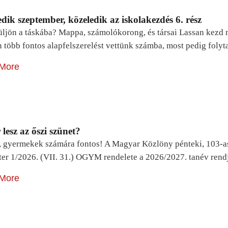
dik szeptember, közeledik az iskolakezdés 6. rész
ljön a táskába? Mappa, számolókorong, és társai Lassan kezd m
n több fontos alapfelszerelést vettünk számba, most pedig foly
More
lesz az őszi szünet?
, gyermekek számára fontos! A Magyar Közlöny pénteki, 103-a
ter 1/2026. (VII. 31.) OGYM rendelete a 2026/2027. tanév rend
More