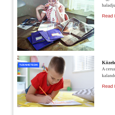
haladj
Read 
Közele
TIZENHETEDIK
A ceru
kaland
Read 