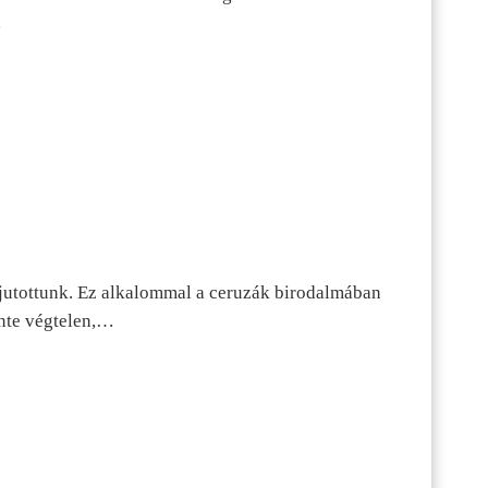
…
jutottunk. Ez alkalommal a ceruzák birodalmában
inte végtelen,…