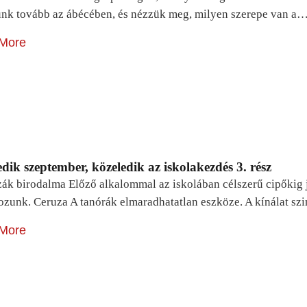
unk tovább az ábécében, és nézzük meg, milyen szerepe van a
More
dik szeptember, közeledik az iskolakezdés 3. rész
zák birodalma Előző alkalommal az iskolában célszerű cipőkig 
ozunk. Ceruza A tanórák elmaradhatatlan eszköze. A kínálat sz
More