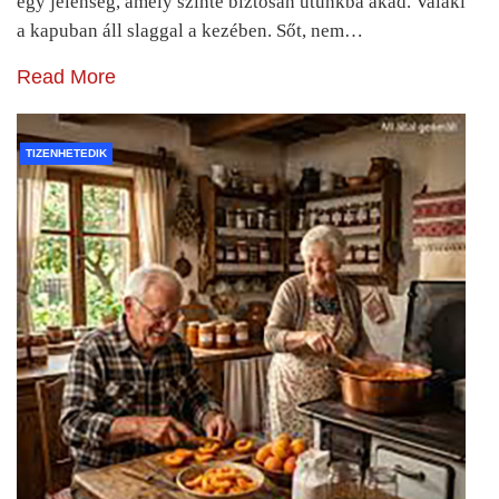
egy jelenség, amely szinte biztosan utunkba akad. Valaki
a kapuban áll slaggal a kezében. Sőt, nem…
Read More
TIZENHETEDIK