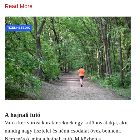
Read More
TIZENHETEDIK
A hajnali futó
Van a kertvárosi karaktereknek egy különös alakja, akit
mindig nagy tisztelet és némi csodálat övez bennem.
Nem más ő, mint a hajnali futó. Miközben a…