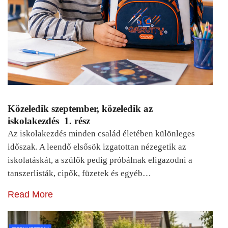
Közeledik szeptember, közeledik az
iskolakezdés 1. rész
Az iskolakezdés minden család életében különleges
időszak. A leendő elsősök izgatottan nézegetik az
iskolatáskát, a szülők pedig próbálnak eligazodni a
tanszerlisták, cipők, füzetek és egyéb…
Read More