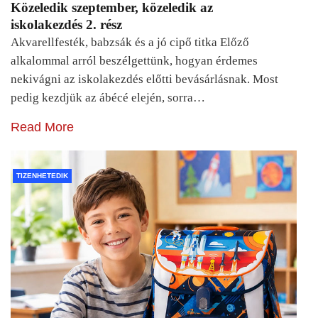
Közeledik szeptember, közeledik az
iskolakezdés 2. rész
Akvarellfesték, babzsák és a jó cipő titka Előző
alkalommal arról beszélgettünk, hogyan érdemes
nekivágni az iskolakezdés előtti bevásárlásnak. Most
pedig kezdjük az ábécé elején, sorra…
Read More
TIZENHETEDIK