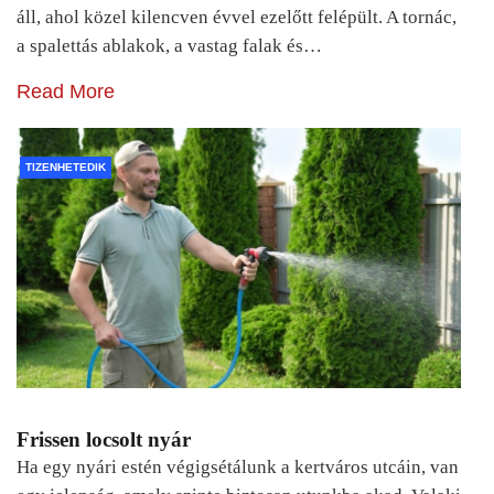
áll, ahol közel kilencven évvel ezelőtt felépült. A tornác,
a spalettás ablakok, a vastag falak és…
Read More
TIZENHETEDIK
Frissen locsolt nyár
Ha egy nyári estén végigsétálunk a kertváros utcáin, van