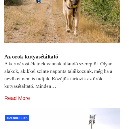
Az örök kutyasétáltató
A kertvárosi életnek vannak állandó szereplői. Olyan
alakok, akikkel szinte naponta találkozunk, még ha a
nevüket nem is tudjuk. Közéjük tartozik az örök
kutyasétáltató. Minden…
Read More
TIZENHETEDIK