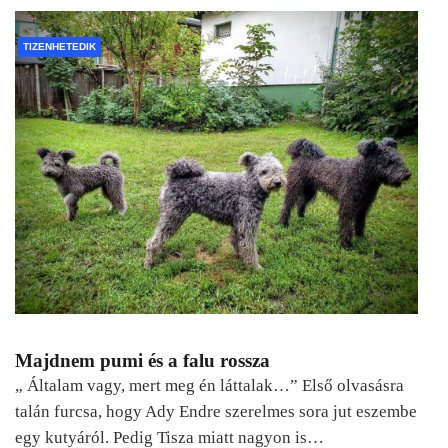
TIZENHETEDIK
Majdnem pumi és a falu rossza
„ Általam vagy, mert meg én láttalak…” Első olvasásra
talán furcsa, hogy Ady Endre szerelmes sora jut eszembe
egy kutyáról. Pedig Tisza miatt nagyon is…