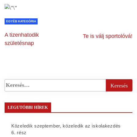
EGYÉB KATEGÓRIA
A tizenhatodik
Te is válj sportolóvá!
születésnap
LEGUTÓBBI HÍREK
Közeledik szeptember, közeledik az iskolakezdés
6. rész