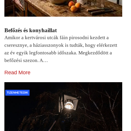
Befőzés és konyhaillat
Amikor a kertvárosi utcák fáin pirosodni kezdett a
cseresznye, a háziasszonyok is tudták, hogy elérkezett
az év egyik legfontosabb időszaka. Megkezdődött a
befőzési szezon. A…
Read More
TIZENHETEDIK