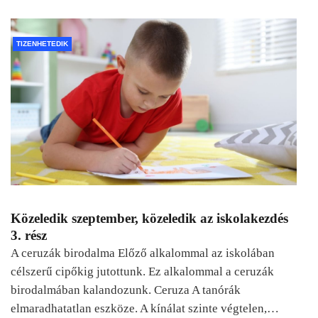
TIZENHETEDIK
Közeledik szeptember, közeledik az iskolakezdés
3. rész
A ceruzák birodalma Előző alkalommal az iskolában
célszerű cipőkig jutottunk. Ez alkalommal a ceruzák
birodalmában kalandozunk. Ceruza A tanórák
elmaradhatatlan eszköze. A kínálat szinte végtelen,…