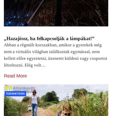
„Hazajössz, ha felkapcsolják a lámpákat!”
Abban a régmúlt korszakban, amikor a gyerekek még
nem a virtuális világban találkoztak egymással, nem
kellett előre egyeztetni, üzenetet küldeni vagy csoportot
létrehozni. Elég volt…
Read More
TIZENHETEDIK