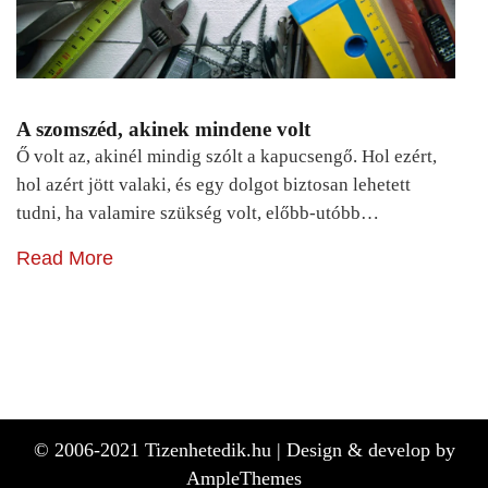
A szomszéd, akinek mindene volt
Ő volt az, akinél mindig szólt a kapucsengő. Hol ezért,
hol azért jött valaki, és egy dolgot biztosan lehetett
tudni, ha valamire szükség volt, előbb-utóbb…
Read More
© 2006-2021 Tizenhetedik.hu |
Design & develop by
AmpleThemes