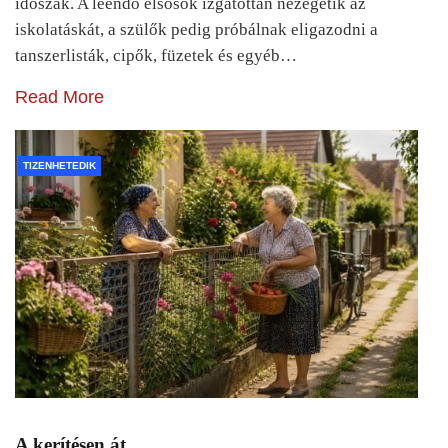
időszak. A leendő elsősök izgatottan nézegetik az
iskolatáskát, a szülők pedig próbálnak eligazodni a
tanszerlisták, cipők, füzetek és egyéb…
Read More
TIZENHETEDIK
A kerítésen át