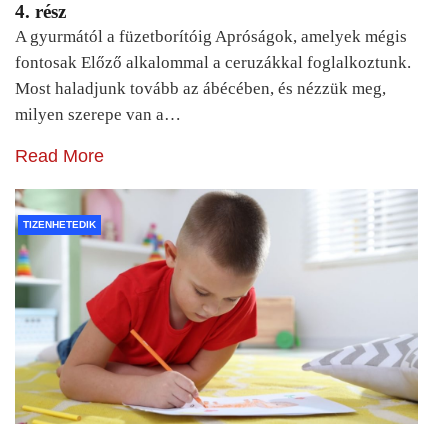
4. rész
A gyurmától a füzetborítóig Apróságok, amelyek mégis
fontosak Előző alkalommal a ceruzákkal foglalkoztunk.
Most haladjunk tovább az ábécében, és nézzük meg,
milyen szerepe van a…
Read More
TIZENHETEDIK