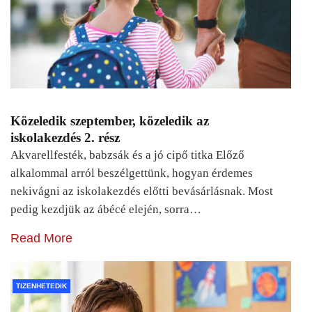
Közeledik szeptember, közeledik az
iskolakezdés 2. rész
Akvarellfesték, babzsák és a jó cipő titka Előző
alkalommal arról beszélgettünk, hogyan érdemes
nekivágni az iskolakezdés előtti bevásárlásnak. Most
pedig kezdjük az ábécé elején, sorra…
Read More
TIZENHETEDIK