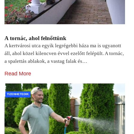
A tornác, ahol felnőttünk
A kertvárosi utca egyik legrégebbi háza ma is ugyanott
áll, ahol közel kilencven évvel ezelőtt felépült. A tornác,
a spalettás ablakok, a vastag falak és…
Read More
TIZENHETEDIK