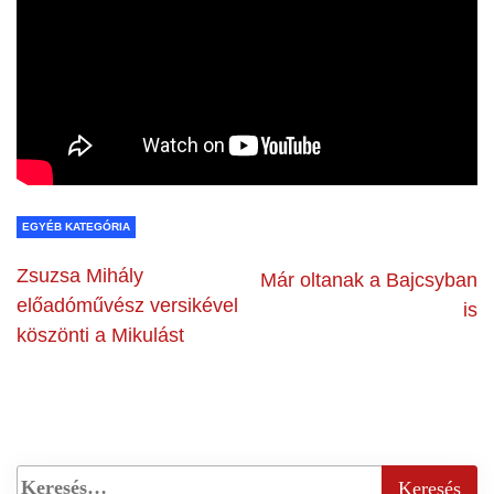
EGYÉB KATEGÓRIA
Zsuzsa Mihály
Már oltanak a Bajcsyban
előadóművész versikével
is
köszönti a Mikulást