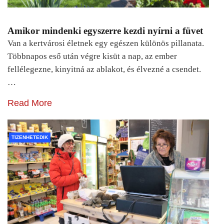
Amikor mindenki egyszerre kezdi nyírni a füvet
Van a kertvárosi életnek egy egészen különös pillanata.
Többnapos eső után végre kisüt a nap, az ember
fellélegezne, kinyitná az ablakot, és élvezné a csendet.
…
Read More
TIZENHETEDIK