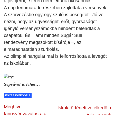
a jövőjéről, e téren nem lettünk okosabbak.
A nap fennmaradó részében zajlottak a versenyek.
A szervezésbe egy-egy szülő is besegített. Jó volt
nézni, hogy az ügyességet, erőt, gyorsaságot
igénylő versenyszámokba mindent beleadtak a
csapatok. És – ami minden Sugár Suli
rendezvény megszokott kísérője –, az
elmaradhatatlan szurkolás.
Az olimpiai hangulat mai is felforrósította a levegőt
az iskolában.
Seprűvel is lehet…
EGYÉB KATEGÓRIA
Meghívó
Iskolatörténeti vetélkedő a
tanösvényavatásra a
jókaisoknak