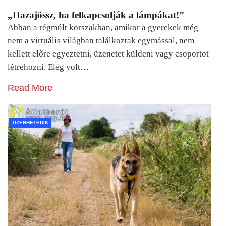
„Hazajössz, ha felkapcsolják a lámpákat!”
Abban a régmúlt korszakban, amikor a gyerekek még
nem a virtuális világban találkoztak egymással, nem
kellett előre egyeztetni, üzenetet küldeni vagy csoportot
létrehozni. Elég volt…
Read More
TIZENHETEDIK