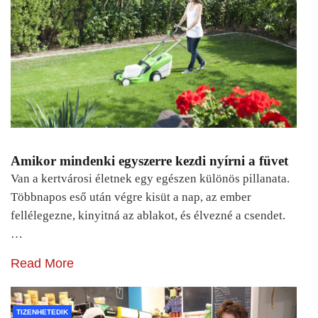
Amikor mindenki egyszerre kezdi nyírni a füvet
Van a kertvárosi életnek egy egészen különös pillanata.
Többnapos eső után végre kisüt a nap, az ember
fellélegezne, kinyitná az ablakot, és élvezné a csendet.
…
Read More
TIZENHETEDIK