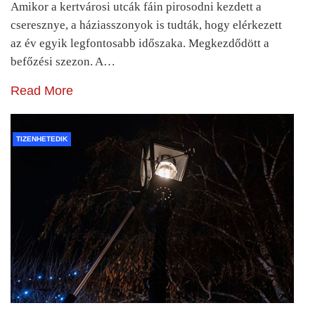
Amikor a kertvárosi utcák fáin pirosodni kezdett a
cseresznye, a háziasszonyok is tudták, hogy elérkezett
az év egyik legfontosabb időszaka. Megkezdődött a
befőzési szezon. A…
Read More
TIZENHETEDIK