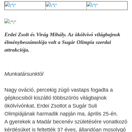
Erdei Zsolt és Virág Mihály. Az ökölvívó világbajnok
élménybeszámolója volt a Sugár Olimpia szerdai
attrakciója.
Munkatársunktól
Nagy ováció, percekig zúgó vastaps fogadta a
gépkocsiból kiszálló többszörös világbajnok
ökölvívónkat, Erdei Zsoltot a Sugár Suli
Olimpiájának harmadik napján ma, április 25-én.
A gyerekek a Madár becenév születésére vonatkozó
kérdésüket is feltették 37 éves, állandóan mosolygó