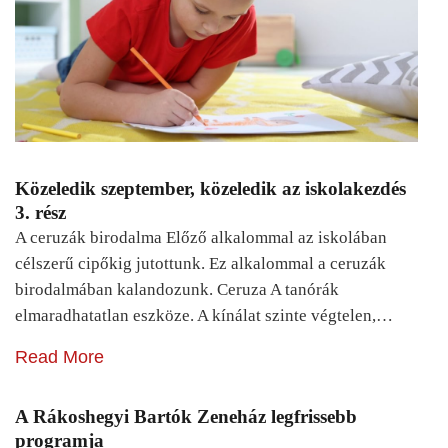
Közeledik szeptember, közeledik az iskolakezdés
3. rész
A ceruzák birodalma Előző alkalommal az iskolában
célszerű cipőkig jutottunk. Ez alkalommal a ceruzák
birodalmában kalandozunk. Ceruza A tanórák
elmaradhatatlan eszköze. A kínálat szinte végtelen,…
Read More
A Rákoshegyi Bartók Zeneház legfrissebb
programja