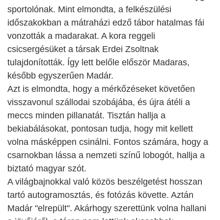
sportolónak. Mint elmondta, a felkészülési
időszakokban a mátraházi edző tábor hatalmas fái
vonzották a madarakat. A kora reggeli
csicsergésüket a társak Erdei Zsoltnak
tulajdonították. Így lett belőle először Madaras,
később egyszerűen Madár.
Azt is elmondta, hogy a mérkőzéseket követően
visszavonul szállodai szobájába, és újra átéli a
meccs minden pillanatát. Tisztán hallja a
bekiabálásokat, pontosan tudja, hogy mit kellett
volna másképpen csinálni. Fontos számára, hogy a
csarnokban lássa a nemzeti színű lobogót, hallja a
biztató magyar szót.
A világbajnokkal való közös beszélgetést hosszan
tartó autogramosztás, és fotózás követte. Aztán
Madár "elrepült". Akárhogy szerettünk volna hallani