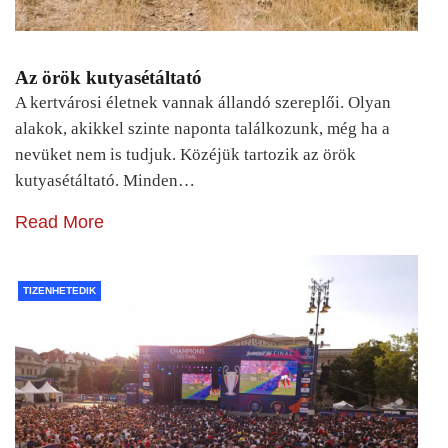
Az örök kutyasétáltató
A kertvárosi életnek vannak állandó szereplői. Olyan
alakok, akikkel szinte naponta találkozunk, még ha a
nevüket nem is tudjuk. Közéjük tartozik az örök
kutyasétáltató. Minden…
Read More
TIZENHETEDIK