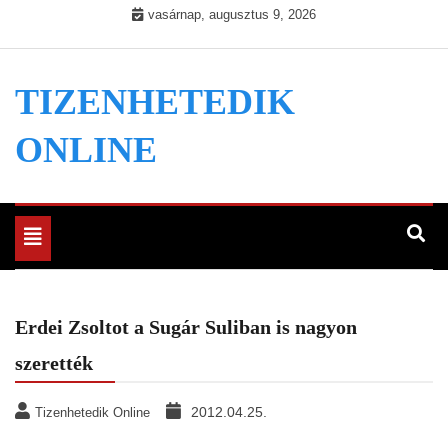
Skip
vasárnap, augusztus 9, 2026
to
content
TIZENHETEDIK
ONLINE
Toggle
navigation
Erdei Zsoltot a Sugár Suliban is nagyon
szerették
2012.04.25.
Tizenhetedik Online