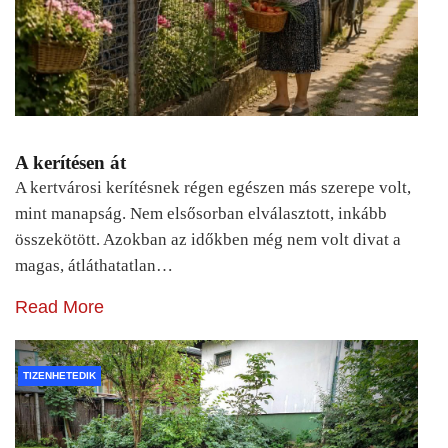
A kerítésen át
A kertvárosi kerítésnek régen egészen más szerepe volt,
mint manapság. Nem elsősorban elválasztott, inkább
összekötött. Azokban az időkben még nem volt divat a
magas, átláthatatlan…
Read More
TIZENHETEDIK