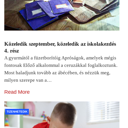
Közeledik szeptember, közeledik az iskolakezdés
4. rész
A gyurmától a füzetborítóig Apróságok, amelyek mégis
fontosak Előző alkalommal a ceruzákkal foglalkoztunk.
Most haladjunk tovább az ábécében, és nézzük meg,
milyen szerepe van a…
Read More
TIZENHETEDIK