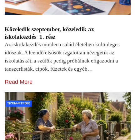
Közeledik szeptember, közeledik az
iskolakezdés 1. rész
Az iskolakezdés minden család életében különleges
időszak. A leendő elsősök izgatottan nézegetik az
iskolatáskát, a szülők pedig próbálnak eligazodni a
tanszerlisták, cipők, füzetek és egyéb…
Read More
TIZENHETEDIK