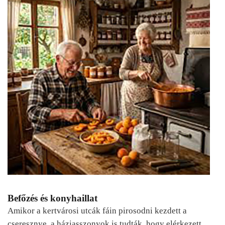
Befőzés és konyhaillat
Amikor a kertvárosi utcák fáin pirosodni kezdett a
cseresznye, a háziasszonyok is tudták, hogy elérkezett