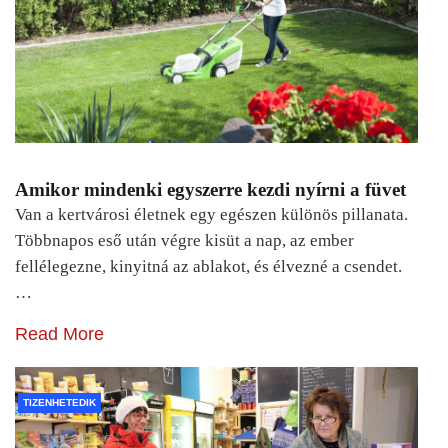
Amikor mindenki egyszerre kezdi nyírni a füvet
Van a kertvárosi életnek egy egészen különös pillanata.
Többnapos eső után végre kisüt a nap, az ember
fellélegezne, kinyitná az ablakot, és élvezné a csendet.
…
Read More
TIZENHETEDIK