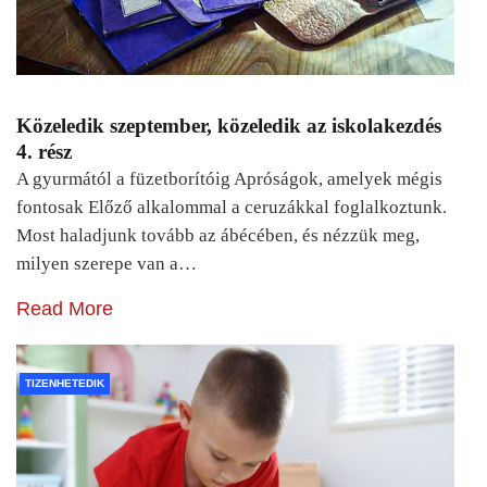
Közeledik szeptember, közeledik az iskolakezdés
4. rész
A gyurmától a füzetborítóig Apróságok, amelyek mégis
fontosak Előző alkalommal a ceruzákkal foglalkoztunk.
Most haladjunk tovább az ábécében, és nézzük meg,
milyen szerepe van a…
Read More
TIZENHETEDIK