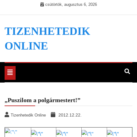
Skip
csütörtök, augusztus 6, 2026
to
content
TIZENHETEDIK
ONLINE
Toggle
navigation
„Puszilom a polgármestert!”
2012.12.22.
Tizenhetedik Online