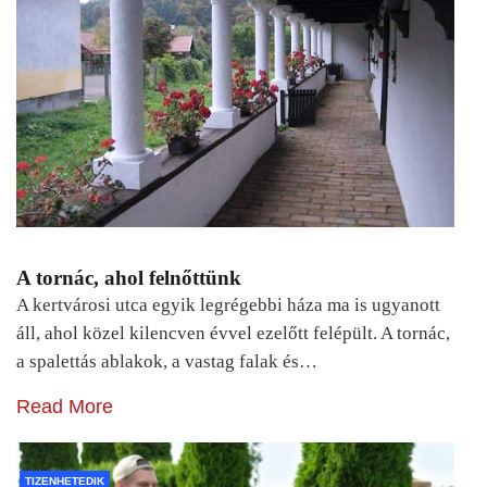
A tornác, ahol felnőttünk
A kertvárosi utca egyik legrégebbi háza ma is ugyanott
áll, ahol közel kilencven évvel ezelőtt felépült. A tornác,
a spalettás ablakok, a vastag falak és…
Read More
TIZENHETEDIK