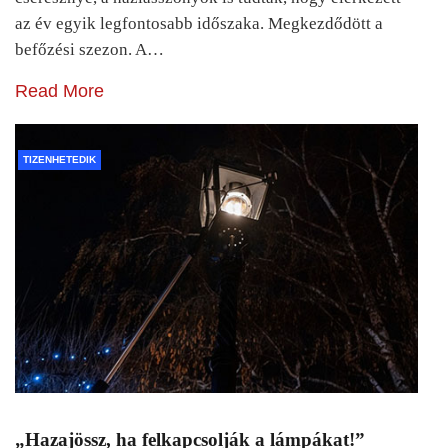
az év egyik legfontosabb időszaka. Megkezdődött a
befőzési szezon. A…
Read More
TIZENHETEDIK
„Hazajössz, ha felkapcsolják a lámpákat!”