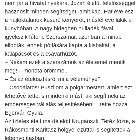
nem jár a hivatal nyakára.
Józan életű, felelősséggel
hasznosít minden segítséget, amit kap. Hat éve eszi
a hajléktalanok keserű kenyerét, másfél éve lakik a
kunyhóban. A nagy hidegben hulladék-fával
igyekszik fűteni. Szerszámait azonban a minap
ellopták, ennek pótlására kapta a kisbaltát, a
kalapácsot és a csavarhúzót.
– Nekem ezek a szerszámok az életemet mentik
meg! – mondta örömmel.
– És az ételosztásról mi a véleménye?
– Csodálatos! Puszilom a polgármestert, amiért ezt
lehetővé tette, s mindenki mást, aki segít neki az
emberséges vállalás teljesítésében! – tette hozzá
Egervári Gyula.
Az ízletes ételt ma délelőtt Krupánszki Teréz főzte, a
Rákosmenti Karitasz hölgyei ezúttal is segítettek a
lebonyolításban.