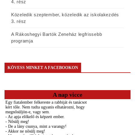
4. rész
Közeledik szeptember, közeledik az iskolakezdés
3. rész
A Rákoshegyi Bartók Zeneház legfrissebb
programja
KÖVESS MINKET A FACEBOOKON
A nap vicce