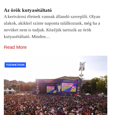
Az örök kutyasétáltató
A kertvárosi életnek vannak állandó szereplői. Olyan
alakok, akikkel szinte naponta találkozunk, még ha a
nevüket nem is tudjuk. Közéjük tartozik az örök
kutyasétáltató. Minden…
Read More
TIZENHETEDIK