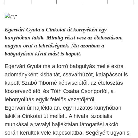
Egervári Gyula a Cinkotai út környékén egy
kunyhóban lakik. Mindig részt vesz az ételosztáson,
nagyon örül a lehetőségnek. Ma azonban a
babgulyáson kívül mást is kapott.
Egervári Gyula ma a forró babgulyás mellé extra
adományként kisbaltát, csavarhúzót, kalapácsot is
kapott Szabó Tiborné képviselőtől, az ételosztás
főszervezőjétől és Tóth Csaba Csongortól, a
lebonyolítás egyik felelős vezetőjétől.
Egervári úr hajléktalan, egy huzatos kunyhóban
lakik a Cinkotai út mellett. A hivatal szociális
munkásai a tavalyi hajléktalan-látogatási akció
során kerültek vele kapcsolatba. Segélyért ugyanis