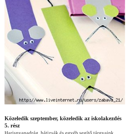
Közeledik szeptember, közeledik az iskolakezdés
5. rész
Harisnyanadrág, hátizsák és egyéb segítő tárgyaink