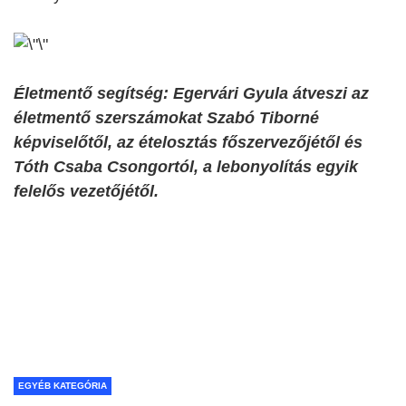
Életmentő segítség: Egervári Gyula átveszi az
életmentő szerszámokat Szabó Tiborné
képviselőtől, az ételosztás főszervezőjétől és
Tóth Csaba Csongortól, a lebonyolítás egyik
felelős vezetőjétől.
EGYÉB KATEGÓRIA