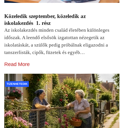
Közeledik szeptember, közeledik az
iskolakezdés 1. rész
Az iskolakezdés minden család életében különleges
időszak. A leendő elsősök izgatottan nézegetik az
iskolatáskát, a szülők pedig próbálnak eligazodni a
tanszerlisták, cipők, füzetek és egyéb…
Read More
TIZENHETEDIK