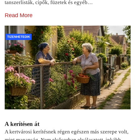
tanszerlisták, cipők, füzetek és egyéb…
Read More
TIZENHETEDIK
A kerítésen át
A kertvárosi kerítésnek régen egészen más szerepe volt,
mint manapság. Nem elsősorban elválasztott, inkább