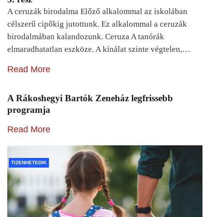
A ceruzák birodalma Előző alkalommal az iskolában
célszerű cipőkig jutottunk. Ez alkalommal a ceruzák
birodalmában kalandozunk. Ceruza A tanórák
elmaradhatatlan eszköze. A kínálat szinte végtelen,…
Read More
A Rákoshegyi Bartók Zeneház legfrissebb
programja
Read More
TIZENHETEDIK