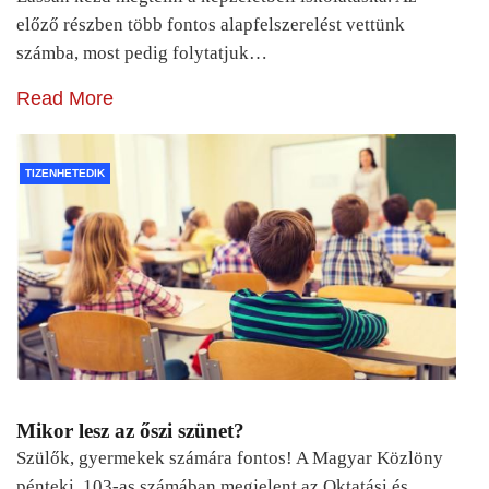
előző részben több fontos alapfelszerelést vettünk
számba, most pedig folytatjuk…
Read More
TIZENHETEDIK
Mikor lesz az őszi szünet?
Szülők, gyermekek számára fontos! A Magyar Közlöny
pénteki, 103-as számában megjelent az Oktatási és