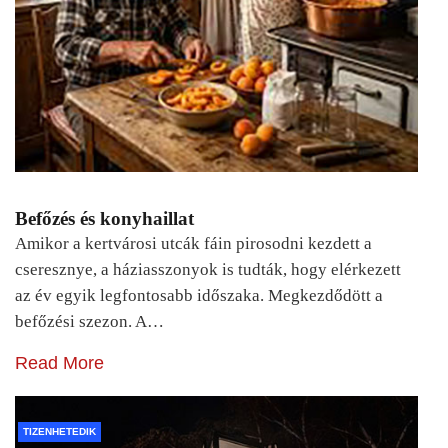
Befőzés és konyhaillat
Amikor a kertvárosi utcák fáin pirosodni kezdett a
cseresznye, a háziasszonyok is tudták, hogy elérkezett
az év egyik legfontosabb időszaka. Megkezdődött a
befőzési szezon. A…
Read More
TIZENHETEDIK