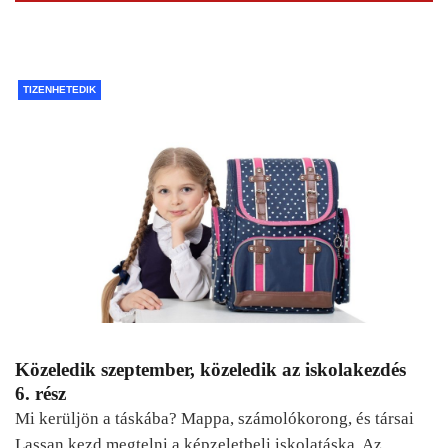
TIZENHETEDIK
Közeledik szeptember, közeledik az iskolakezdés
6. rész
Mi kerüljön a táskába? Mappa, számolókorong, és társai
Lassan kezd megtelni a képzeletbeli iskolatáska. Az