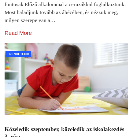
fontosak Előző alkalommal a ceruzákkal foglalkoztunk.
Most haladjunk tovább az ábécében, és nézzük meg,
milyen szerepe van a…
Read More
TIZENHETEDIK
Közeledik szeptember, közeledik az iskolakezdés
3. rész