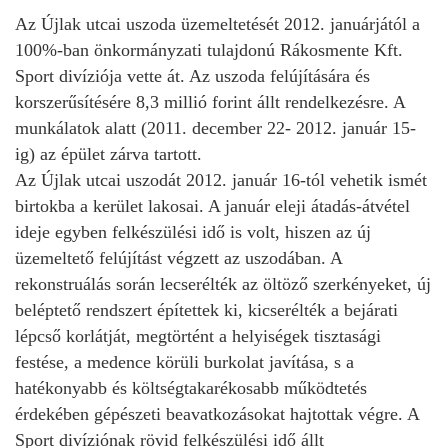
Az Újlak utcai uszoda üzemeltetését 2012. januárjától a
100%-ban önkormányzati tulajdonú Rákosmente Kft.
Sport divíziója vette át. Az uszoda felújítására és
korszerűsítésére 8,3 millió forint állt rendelkezésre. A
munkálatok alatt (2011. december 22- 2012. január 15-
ig) az épület zárva tartott.
Az Újlak utcai uszodát 2012. január 16-tól vehetik ismét
birtokba a kerület lakosai. A január eleji átadás-átvétel
ideje egyben felkészülési idő is volt, hiszen az új
üzemeltető felújítást végzett az uszodában. A
rekonstruálás során lecserélték az öltöző szerkényeket, új
beléptető rendszert építettek ki, kicserélték a bejárati
lépcső korlátját, megtörtént a helyiségek tisztasági
festése, a medence körüli burkolat javítása, s a
hatékonyabb és költségtakarékosabb működtetés
érdekében gépészeti beavatkozásokat hajtottak végre. A
Sport divíziónak rövid felkészülési idő állt