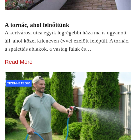
A tornác, ahol felnőttünk
A kertvárosi utca egyik legrégebbi háza ma is ugyanott
áll, ahol közel kilencven évvel ezelőtt felépült. A tornác,
a spalettás ablakok, a vastag falak és…
Read More
TIZENHETEDIK