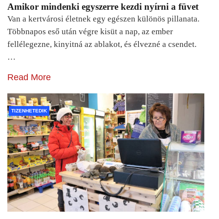
Amikor mindenki egyszerre kezdi nyírni a füvet
Van a kertvárosi életnek egy egészen különös pillanata.
Többnapos eső után végre kisüt a nap, az ember
fellélegezne, kinyitná az ablakot, és élvezné a csendet.
…
Read More
TIZENHETEDIK