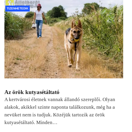
TIZENHETEDIK
Az örök kutyasétáltató
A kertvárosi életnek vannak állandó szereplői. Olyan
alakok, akikkel szinte naponta találkozunk, még ha a
nevüket nem is tudjuk. Közéjük tartozik az örök
kutyasétáltató. Minden…