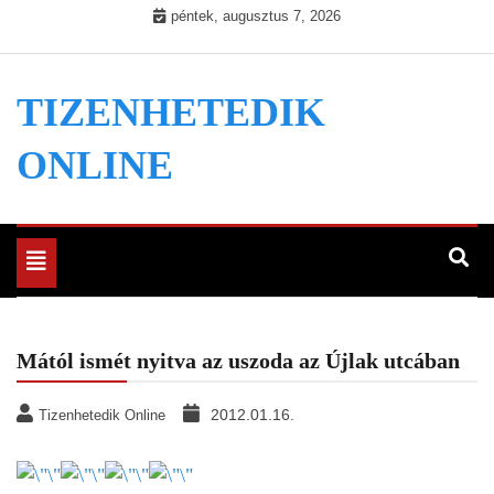
Skip
péntek, augusztus 7, 2026
to
content
TIZENHETEDIK
ONLINE
Toggle
navigation
Mától ismét nyitva az uszoda az Újlak utcában
2012.01.16.
Tizenhetedik Online