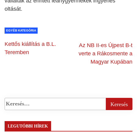
vállalták az érintett leánygyermekek ingyenes
oltását.
EGYÉB KATEGÓRIA
Kettős kiállítás a B.L.
Az NB II-es Újpest B-t
Teremben
verte a Rákosmente a
Magyar Kupában
LEGUTÓBBI HÍREK