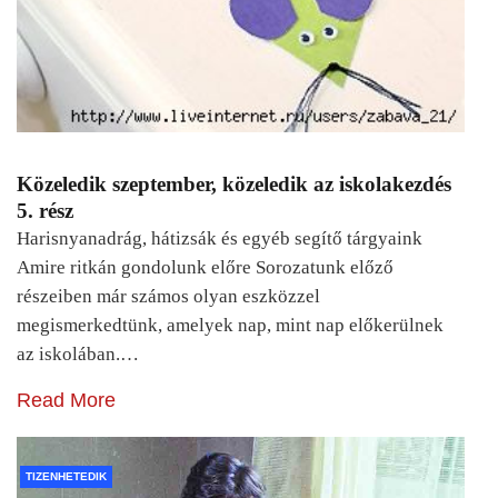
Közeledik szeptember, közeledik az iskolakezdés
5. rész
Harisnyanadrág, hátizsák és egyéb segítő tárgyaink
Amire ritkán gondolunk előre Sorozatunk előző
részeiben már számos olyan eszközzel
megismerkedtünk, amelyek nap, mint nap előkerülnek
az iskolában.…
Read More
TIZENHETEDIK