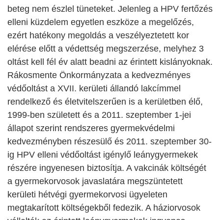
beteg nem észlel tüneteket. Jelenleg a HPV fertőzés
elleni küzdelem egyetlen eszköze a megelőzés,
ezért hatékony megoldás a veszélyeztetett kor
elérése előtt a védettség megszerzése, melyhez 3
oltást kell fél év alatt beadni az érintett kislányoknak.
Rákosmente Önkormányzata a kedvezményes
védőoltást a XVII. kerületi állandó lakcímmel
rendelkező és életvitelszerűen is a kerületben élő,
1999-ben született és a 2011. szeptember 1-jei
állapot szerint rendszeres gyermekvédelmi
kedvezményben részesülő és 2011. szeptember 30-
ig HPV elleni védőoltást igénylő leánygyermekek
részére ingyenesen biztosítja. A vakcinák költségét
a gyermekorvosok javaslatára megszüntetett
kerületi hétvégi gyermekorvosi ügyeleten
megtakarított költségekből fedezik. A háziorvosok