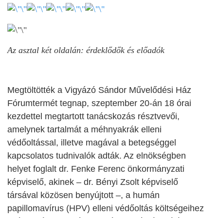
Az asztal két oldalán: érdeklődők és előadók
Megtöltötték a Vigyázó Sándor Művelődési Ház
Fórumtermét tegnap, szeptember 20-án 18 órai
kezdettel megtartott tanácskozás résztvevői,
amelynek tartalmát a méhnyakrák elleni
védőoltással, illetve magával a betegséggel
kapcsolatos tudnivalók adták. Az elnökségben
helyet foglalt dr. Fenke Ferenc önkormányzati
képviselő, aki
nek –
dr. Bényi Zsolt képviselő
társával közösen
benyújtott
–,
a humán
papillomavírus (HPV) elleni védőoltás költségeihez