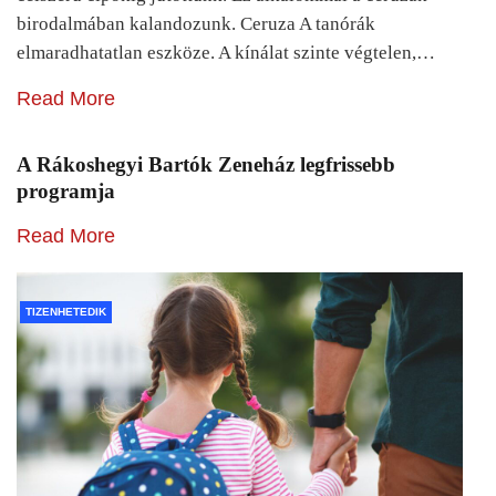
birodalmában kalandozunk. Ceruza A tanórák
elmaradhatatlan eszköze. A kínálat szinte végtelen,…
Read More
A Rákoshegyi Bartók Zeneház legfrissebb
programja
Read More
TIZENHETEDIK