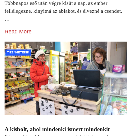
Többnapos eső után végre kisüt a nap, az ember
fellélegezne, kinyitná az ablakot, és élvezné a csendet.
…
Read More
TIZENHETEDIK
A kisbolt, ahol mindenki ismert mindenkit