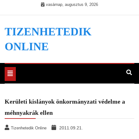
Skip
vasárnap, augusztus 9, 2026
to
content
TIZENHETEDIK
ONLINE
Toggle
navigation
Kerületi kislányok önkormányzati védelme a
méhnyakrák ellen
2011.09.21.
Tizenhetedik Online