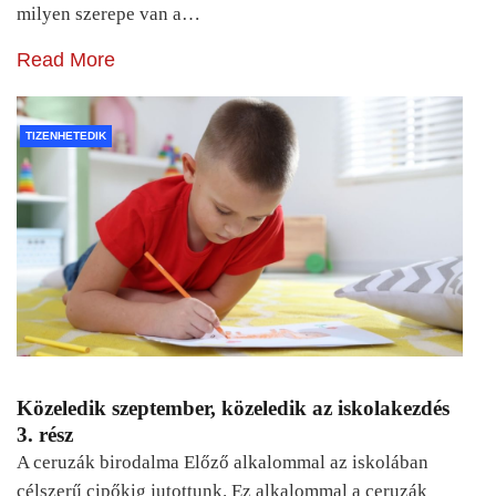
milyen szerepe van a…
Read More
TIZENHETEDIK
Közeledik szeptember, közeledik az iskolakezdés
3. rész
A ceruzák birodalma Előző alkalommal az iskolában
célszerű cipőkig jutottunk. Ez alkalommal a ceruzák