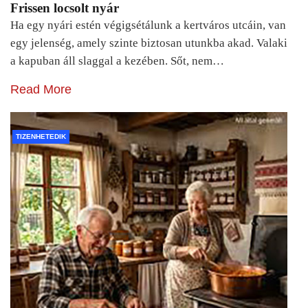
Frissen locsolt nyár
Ha egy nyári estén végigsétálunk a kertváros utcáin, van
egy jelenség, amely szinte biztosan utunkba akad. Valaki
a kapuban áll slaggal a kezében. Sőt, nem…
Read More
TIZENHETEDIK