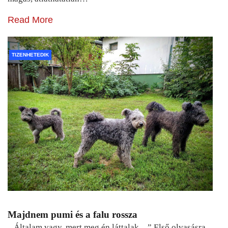
Read More
TIZENHETEDIK
Majdnem pumi és a falu rossza
„ Általam vagy, mert meg én láttalak…” Első olvasásra