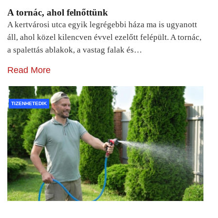
A tornác, ahol felnőttünk
A kertvárosi utca egyik legrégebbi háza ma is ugyanott
áll, ahol közel kilencven évvel ezelőtt felépült. A tornác,
a spalettás ablakok, a vastag falak és…
Read More
TIZENHETEDIK