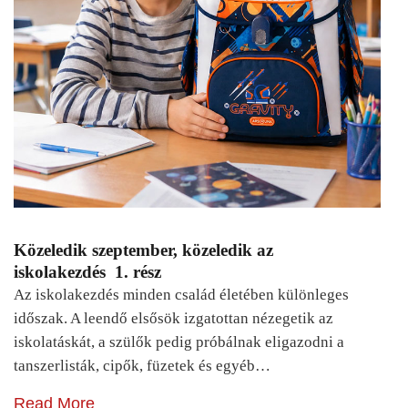
Közeledik szeptember, közeledik az
iskolakezdés 1. rész
Az iskolakezdés minden család életében különleges
időszak. A leendő elsősök izgatottan nézegetik az
iskolatáskát, a szülők pedig próbálnak eligazodni a
tanszerlisták, cipők, füzetek és egyéb…
Read More