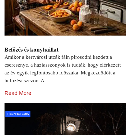
Befőzés és konyhaillat
Amikor a kertvárosi utcák fáin pirosodni kezdett a
cseresznye, a háziasszonyok is tudták, hogy elérkezett
az év egyik legfontosabb időszaka. Megkezdődött a
befőzési szezon. A…
Read More
TIZENHETEDIK