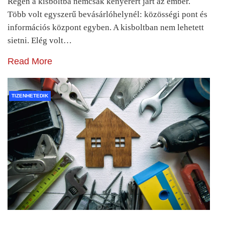
Régen a kisboltba nemcsak kenyérért járt az ember.
Több volt egyszerű bevásárlóhelynél: közösségi pont és
információs központ egyben. A kisboltban nem lehetett
sietni. Elég volt…
Read More
TIZENHETEDIK