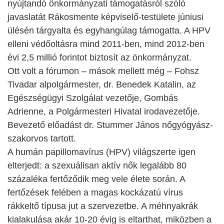
nyújtandó önkormányzati támogatásról szóló
javaslatát Rákosmente képviselő-testülete júniusi
ülésén tárgyalta és egyhangúlag támogatta. A HPV
elleni védőoltásra mind 2011-ben, mind 2012-ben
évi 2,5 millió forintot biztosít az önkormányzat.
Ott volt a fórumon – mások mellett még – Fohsz
Tivadar alpolgármester, dr. Benedek Katalin, az
Egészségügyi Szolgálat vezetője, Gombás
Adrienne, a Polgármesteri Hivatal irodavezetője.
Bevezető előadást dr. Stummer János nőgyógyász-
szakorvos tartott.
A humán papillomavírus (HPV) világszerte igen
elterjedt: a szexuálisan aktív nők legalább 80
százaléka fertőződik meg vele élete során. A
fertőzések felében a magas kockázatú vírus
rákkeltő típusa jut a szervezetbe. A méhnyakrák
kialakulása akár 10-20 évig is eltarthat, miközben a